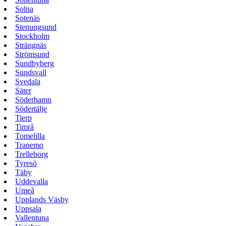
Solna
Sotenäs
Stenungsund
Stockholm
Strängnäs
Strömsund
Sundbyberg
Sundsvall
Svedala
Säter
Söderhamn
Södertälje
Tierp
Timrå
Tomelilla
Tranemo
Trelleborg
Tyresö
Täby
Uddevalla
Umeå
Upplands Väsby
Uppsala
Vallentuna