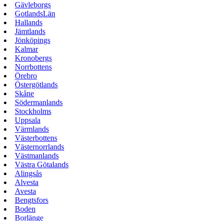
Gävleborgs
GotlandsLän
Hallands
Jämtlands
Jönköpings
Kalmar
Kronobergs
Norrbottens
Örebro
Östergötlands
Skåne
Södermanlands
Stockholms
Uppsala
Värmlands
Västerbottens
Västernorrlands
Västmanlands
Västra Götalands
Alingsås
Alvesta
Avesta
Bengtsfors
Boden
Borlänge