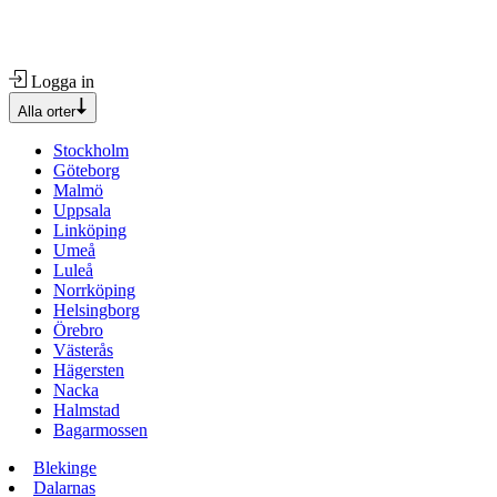
Logga in
Alla orter
Stockholm
Göteborg
Malmö
Uppsala
Linköping
Umeå
Luleå
Norrköping
Helsingborg
Örebro
Västerås
Hägersten
Nacka
Halmstad
Bagarmossen
Blekinge
Dalarnas