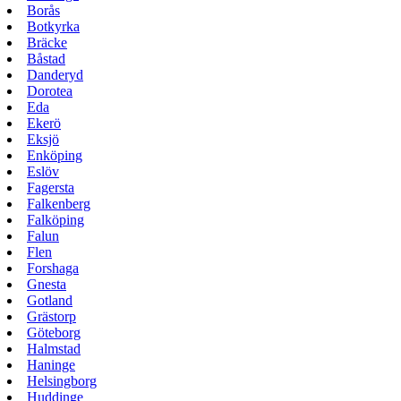
Borås
Botkyrka
Bräcke
Båstad
Danderyd
Dorotea
Eda
Ekerö
Eksjö
Enköping
Eslöv
Fagersta
Falkenberg
Falköping
Falun
Flen
Forshaga
Gnesta
Gotland
Grästorp
Göteborg
Halmstad
Haninge
Helsingborg
Huddinge