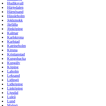
Hudiksvall
Härjedalen
Härnösand
Hässleholm
Jokkmokk
Järfälla
Jönköping
Kalmar
Karlskrona
Karlstad
Katrineholm
Kiruna
Kristianstad
Kungsbacka
Kungälv
Köping
Laholm
Leksand
Lidingö
Lidköping
Linköping
Ljusdal
Luleå
Lund
Malmö