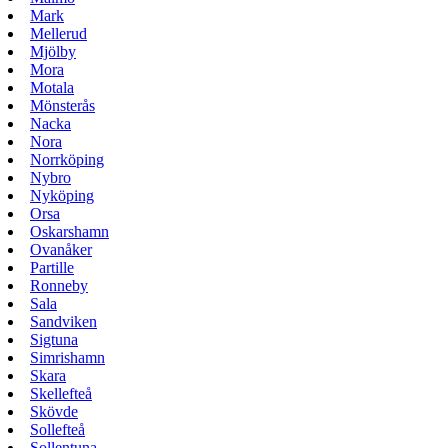
Mark
Mellerud
Mjölby
Mora
Motala
Mönsterås
Nacka
Nora
Norrköping
Nybro
Nyköping
Orsa
Oskarshamn
Ovanåker
Partille
Ronneby
Sala
Sandviken
Sigtuna
Simrishamn
Skara
Skellefteå
Skövde
Sollefteå
Sollentuna