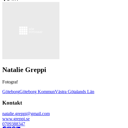
Natalie Greppi
Fotograf
Göteborg
Göteborg Kommun
Västra Götalands Län
Kontakt
natalie.greppi@gmail.com
www.greppi.se
0709388347