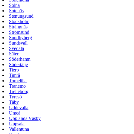
Solna
Sotenäs
Stenungsund
Stockholm
Strängnäs
Strömsund
Sundbyberg
Sundsvall
Svedala
Säter
Söderhamn
Södertälje
Tierp
Timrå
Tomelilla
Tranemo
Trelleborg
Tyresö
Täby
Uddevalla
Umeå
Upplands Väsby
Uppsala
Vallentuna