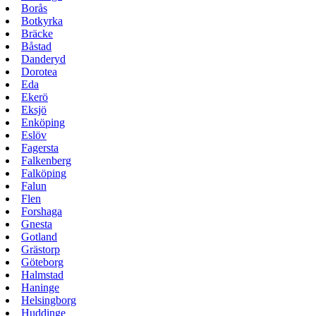
Borås
Botkyrka
Bräcke
Båstad
Danderyd
Dorotea
Eda
Ekerö
Eksjö
Enköping
Eslöv
Fagersta
Falkenberg
Falköping
Falun
Flen
Forshaga
Gnesta
Gotland
Grästorp
Göteborg
Halmstad
Haninge
Helsingborg
Huddinge