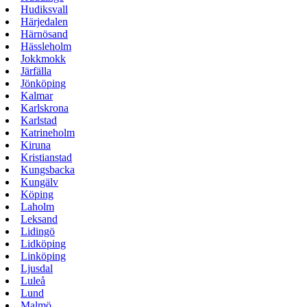
Hudiksvall
Härjedalen
Härnösand
Hässleholm
Jokkmokk
Järfälla
Jönköping
Kalmar
Karlskrona
Karlstad
Katrineholm
Kiruna
Kristianstad
Kungsbacka
Kungälv
Köping
Laholm
Leksand
Lidingö
Lidköping
Linköping
Ljusdal
Luleå
Lund
Malmö