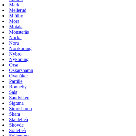
Mark
Mellerud
Mjölby
Mora
Motala
Mönsterås
Nacka
Nora
Norrköping
Nybro
Nyköping
Orsa
Oskarshamn
Ovanåker
Partille
Ronneby
Sala
Sandviken
Sigtuna
Simrishamn
Skara
Skellefteå
Skövde
Sollefteå
Sollentuna