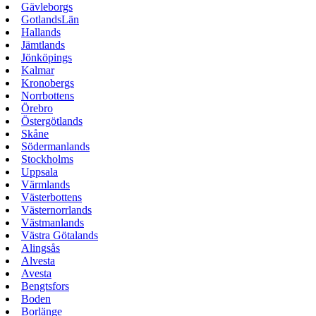
Gävleborgs
GotlandsLän
Hallands
Jämtlands
Jönköpings
Kalmar
Kronobergs
Norrbottens
Örebro
Östergötlands
Skåne
Södermanlands
Stockholms
Uppsala
Värmlands
Västerbottens
Västernorrlands
Västmanlands
Västra Götalands
Alingsås
Alvesta
Avesta
Bengtsfors
Boden
Borlänge