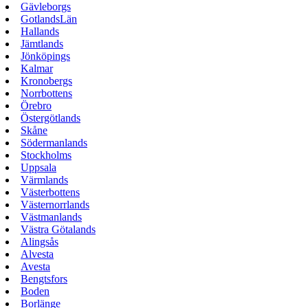
Gävleborgs
GotlandsLän
Hallands
Jämtlands
Jönköpings
Kalmar
Kronobergs
Norrbottens
Örebro
Östergötlands
Skåne
Södermanlands
Stockholms
Uppsala
Värmlands
Västerbottens
Västernorrlands
Västmanlands
Västra Götalands
Alingsås
Alvesta
Avesta
Bengtsfors
Boden
Borlänge