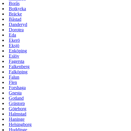
Borås
Botkyrka
Bräcke
Båstad
Danderyd
Dorotea
Eda
Ekerö
Eksjö
Enköping
Eslöv
Fagersta
Falkenberg
Falköping
Falun
Flen
Forshaga
Gnesta
Gotland
Grästorp
Göteborg
Halmstad
Haninge
Helsingborg
Huddinge