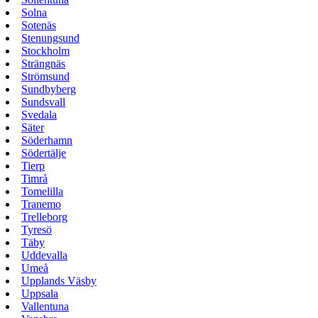
Solna
Sotenäs
Stenungsund
Stockholm
Strängnäs
Strömsund
Sundbyberg
Sundsvall
Svedala
Säter
Söderhamn
Södertälje
Tierp
Timrå
Tomelilla
Tranemo
Trelleborg
Tyresö
Täby
Uddevalla
Umeå
Upplands Väsby
Uppsala
Vallentuna