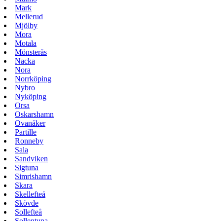
Mark
Mellerud
Mjölby
Mora
Motala
Mönsterås
Nacka
Nora
Norrköping
Nybro
Nyköping
Orsa
Oskarshamn
Ovanåker
Partille
Ronneby
Sala
Sandviken
Sigtuna
Simrishamn
Skara
Skellefteå
Skövde
Sollefteå
Sollentuna