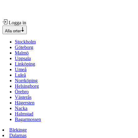
Logga in
Alla orter
Stockholm
Göteborg
Malmö
Uppsala
Linköping
Umeå
Luleå
Norrköping
Helsingborg
Örebro
Västerås
Hägersten
Nacka
Halmstad
Bagarmossen
Blekinge
Dalarnas