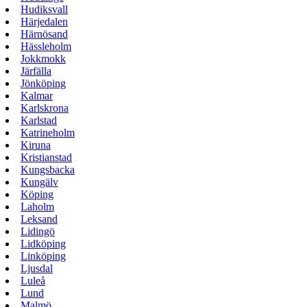
Hudiksvall
Härjedalen
Härnösand
Hässleholm
Jokkmokk
Järfälla
Jönköping
Kalmar
Karlskrona
Karlstad
Katrineholm
Kiruna
Kristianstad
Kungsbacka
Kungälv
Köping
Laholm
Leksand
Lidingö
Lidköping
Linköping
Ljusdal
Luleå
Lund
Malmö