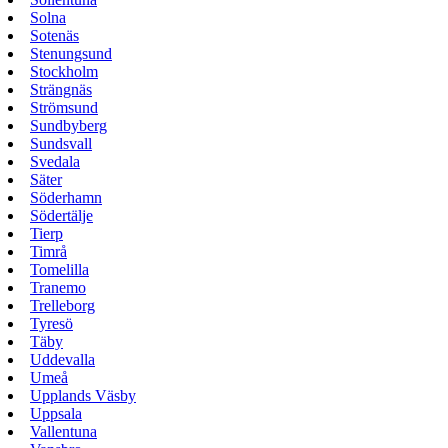
Solna
Sotenäs
Stenungsund
Stockholm
Strängnäs
Strömsund
Sundbyberg
Sundsvall
Svedala
Säter
Söderhamn
Södertälje
Tierp
Timrå
Tomelilla
Tranemo
Trelleborg
Tyresö
Täby
Uddevalla
Umeå
Upplands Väsby
Uppsala
Vallentuna