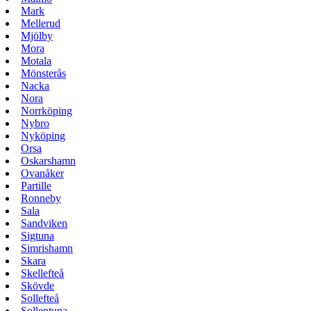
Mark
Mellerud
Mjölby
Mora
Motala
Mönsterås
Nacka
Nora
Norrköping
Nybro
Nyköping
Orsa
Oskarshamn
Ovanåker
Partille
Ronneby
Sala
Sandviken
Sigtuna
Simrishamn
Skara
Skellefteå
Skövde
Sollefteå
Sollentuna