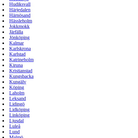
Hudiksvall
Härjedalen
Härnösand
Hässleholm
Jokkmokk
Järfälla
Jönköping
Kalmar
Karlskrona
Karlstad
Katrineholm
Kiruna
Kristianstad
Kungsbacka
Kungälv
Köping
Laholm
Leksand
Lidingö
Lidköping
Linköping
Ljusdal
Luleå
Lund
Malmö