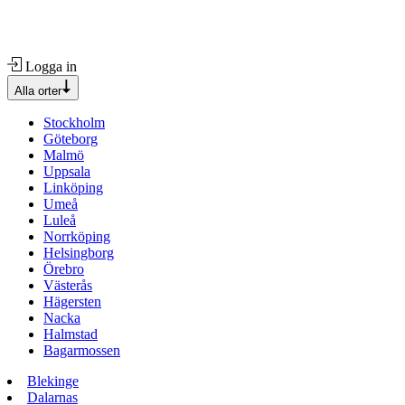
Logga in
Alla orter
Stockholm
Göteborg
Malmö
Uppsala
Linköping
Umeå
Luleå
Norrköping
Helsingborg
Örebro
Västerås
Hägersten
Nacka
Halmstad
Bagarmossen
Blekinge
Dalarnas