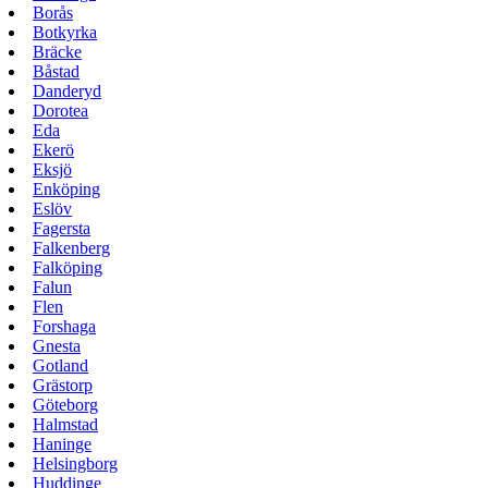
Borås
Botkyrka
Bräcke
Båstad
Danderyd
Dorotea
Eda
Ekerö
Eksjö
Enköping
Eslöv
Fagersta
Falkenberg
Falköping
Falun
Flen
Forshaga
Gnesta
Gotland
Grästorp
Göteborg
Halmstad
Haninge
Helsingborg
Huddinge