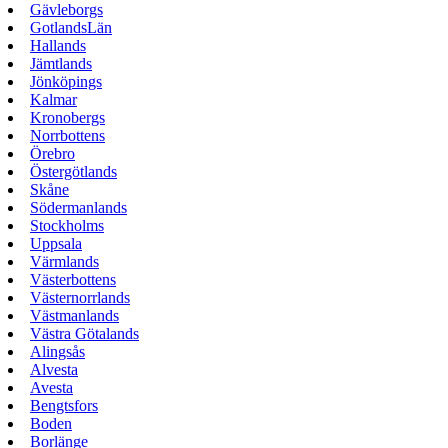
Gävleborgs
GotlandsLän
Hallands
Jämtlands
Jönköpings
Kalmar
Kronobergs
Norrbottens
Örebro
Östergötlands
Skåne
Södermanlands
Stockholms
Uppsala
Värmlands
Västerbottens
Västernorrlands
Västmanlands
Västra Götalands
Alingsås
Alvesta
Avesta
Bengtsfors
Boden
Borlänge