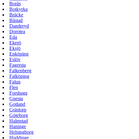
Borås
Botkyrka
Bräcke
Båstad
Danderyd
Dorotea
Eda
Ekerö
Eksjö
Enköping
Eslöv
Fagersta
Falkenberg
Falköping
Falun
Flen
Forshaga
Gnesta
Gotland
Grästorp
Göteborg
Halmstad
Haninge
Helsingborg
Huddinge