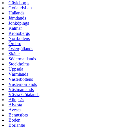
Gävleborgs
GotlandsLän
Hallands
Jämtlands
Jönköpings
Kalmar
Kronobergs
Norrbottens
Örebro
Östergötlands
Skåne
Södermanlands
Stockholms
Uppsala
Värmlands
Västerbottens
Västernorrlands
Västmanlands
Västra Götalands
Alingsås
Alvesta
Avesta
Bengtsfors
Boden
Borlänge