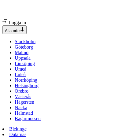
Logga in
Alla orter
Stockholm
Göteborg
Malmö
Uppsala
Linköping
Umeå
Luleå
Norrköping
Helsingborg
Örebro
Västerås
Hägersten
Nacka
Halmstad
Bagarmossen
Blekinge
Dalarnas