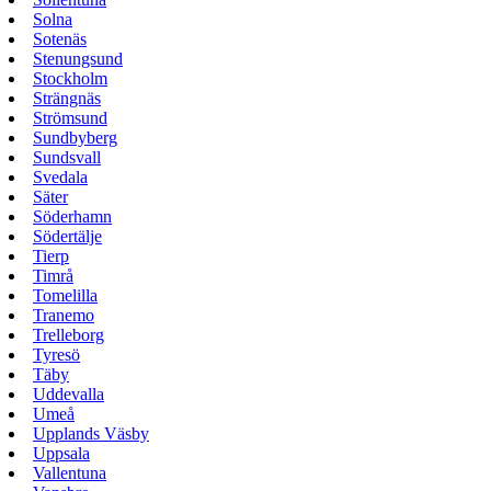
Solna
Sotenäs
Stenungsund
Stockholm
Strängnäs
Strömsund
Sundbyberg
Sundsvall
Svedala
Säter
Söderhamn
Södertälje
Tierp
Timrå
Tomelilla
Tranemo
Trelleborg
Tyresö
Täby
Uddevalla
Umeå
Upplands Väsby
Uppsala
Vallentuna