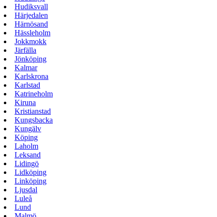
Hudiksvall
Härjedalen
Härnösand
Hässleholm
Jokkmokk
Järfälla
Jönköping
Kalmar
Karlskrona
Karlstad
Katrineholm
Kiruna
Kristianstad
Kungsbacka
Kungälv
Köping
Laholm
Leksand
Lidingö
Lidköping
Linköping
Ljusdal
Luleå
Lund
Malmö