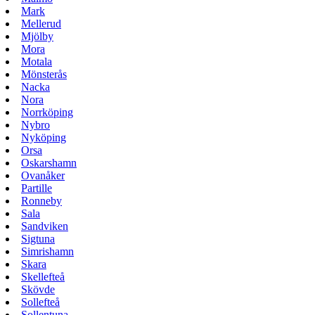
Mark
Mellerud
Mjölby
Mora
Motala
Mönsterås
Nacka
Nora
Norrköping
Nybro
Nyköping
Orsa
Oskarshamn
Ovanåker
Partille
Ronneby
Sala
Sandviken
Sigtuna
Simrishamn
Skara
Skellefteå
Skövde
Sollefteå
Sollentuna