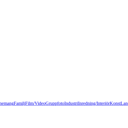
nemang
Familj
Film/Video
Gruppfoto
Industri
Inredning/Interiör
Konst
Lan