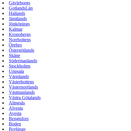
Gävleborgs
GotlandsLän
Hallands
Jämtlands
Jönköpings
Kalmar
Kronobergs
Norrbottens
Örebro
Östergötlands
Skåne
Södermanlands
Stockholms
Uppsala
Värmlands
Västerbottens
Västernorrlands
Västmanlands
Västra Götalands
Alingsås
Alvesta
Avesta
Bengtsfors
Boden
Borlänge