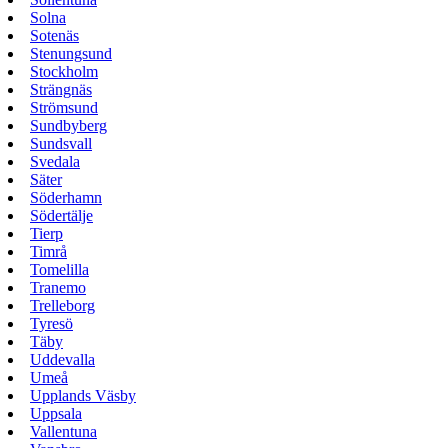
Solna
Sotenäs
Stenungsund
Stockholm
Strängnäs
Strömsund
Sundbyberg
Sundsvall
Svedala
Säter
Söderhamn
Södertälje
Tierp
Timrå
Tomelilla
Tranemo
Trelleborg
Tyresö
Täby
Uddevalla
Umeå
Upplands Väsby
Uppsala
Vallentuna