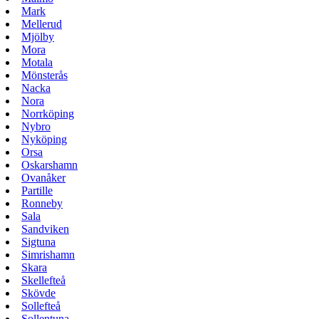
Mark
Mellerud
Mjölby
Mora
Motala
Mönsterås
Nacka
Nora
Norrköping
Nybro
Nyköping
Orsa
Oskarshamn
Ovanåker
Partille
Ronneby
Sala
Sandviken
Sigtuna
Simrishamn
Skara
Skellefteå
Skövde
Sollefteå
Sollentuna