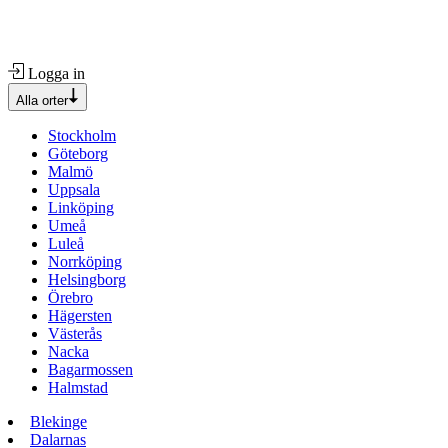
Logga in
Alla orter
Stockholm
Göteborg
Malmö
Uppsala
Linköping
Umeå
Luleå
Norrköping
Helsingborg
Örebro
Hägersten
Västerås
Nacka
Bagarmossen
Halmstad
Blekinge
Dalarnas