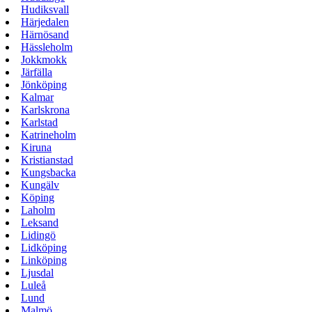
Hudiksvall
Härjedalen
Härnösand
Hässleholm
Jokkmokk
Järfälla
Jönköping
Kalmar
Karlskrona
Karlstad
Katrineholm
Kiruna
Kristianstad
Kungsbacka
Kungälv
Köping
Laholm
Leksand
Lidingö
Lidköping
Linköping
Ljusdal
Luleå
Lund
Malmö