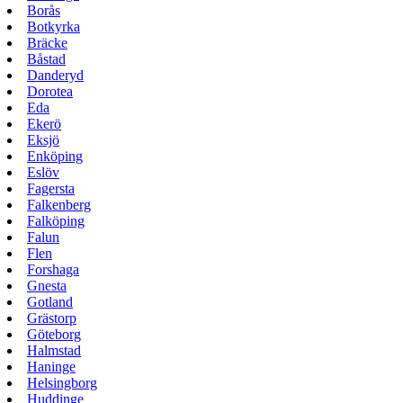
Borås
Botkyrka
Bräcke
Båstad
Danderyd
Dorotea
Eda
Ekerö
Eksjö
Enköping
Eslöv
Fagersta
Falkenberg
Falköping
Falun
Flen
Forshaga
Gnesta
Gotland
Grästorp
Göteborg
Halmstad
Haninge
Helsingborg
Huddinge