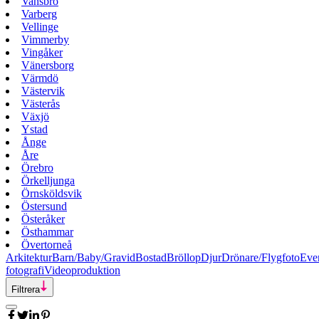
Vansbro
Varberg
Vellinge
Vimmerby
Vingåker
Vänersborg
Värmdö
Västervik
Västerås
Växjö
Ystad
Ånge
Åre
Örebro
Örkelljunga
Örnsköldsvik
Östersund
Österåker
Östhammar
Övertorneå
Arkitektur
Barn/Baby/Gravid
Bostad
Bröllop
Djur
Drönare/Flygfoto
Eve
fotografi
Videoproduktion
Filtrera