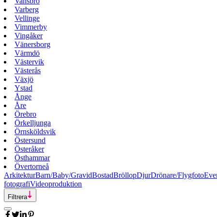
Vansbro
Varberg
Vellinge
Vimmerby
Vingåker
Vänersborg
Värmdö
Västervik
Västerås
Växjö
Ystad
Ånge
Åre
Örebro
Örkelljunga
Örnsköldsvik
Östersund
Österåker
Östhammar
Övertorneå
Arkitektur
Barn/Baby/Gravid
Bostad
Bröllop
Djur
Drönare/Flygfoto
Eve
fotografi
Videoproduktion
Filtrera