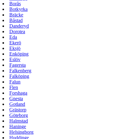
Borås
Botkyrka
Bräcke
Båstad
Danderyd
Dorotea
Eda
Ekerö
Eksjö
Enköping
Eslöv
Fagersta
Falkenberg
Falköping
Falun
Flen
Forshaga
Gnesta
Gotland
Grästorp
Göteborg
Halmstad
Haninge
Helsingborg
Huddinge