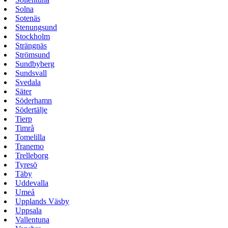
Solna
Sotenäs
Stenungsund
Stockholm
Strängnäs
Strömsund
Sundbyberg
Sundsvall
Svedala
Säter
Söderhamn
Södertälje
Tierp
Timrå
Tomelilla
Tranemo
Trelleborg
Tyresö
Täby
Uddevalla
Umeå
Upplands Väsby
Uppsala
Vallentuna