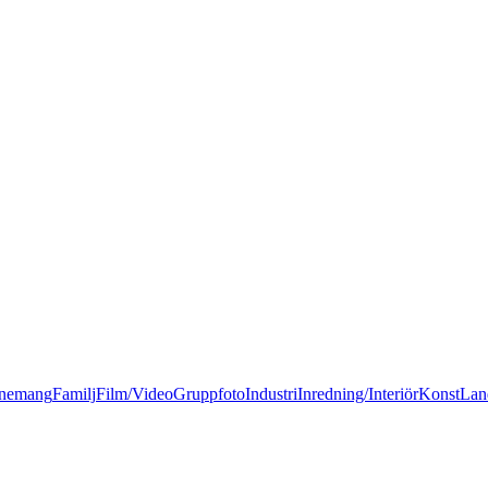
nemang
Familj
Film/Video
Gruppfoto
Industri
Inredning/Interiör
Konst
Lan