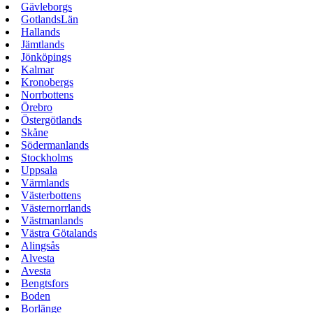
Gävleborgs
GotlandsLän
Hallands
Jämtlands
Jönköpings
Kalmar
Kronobergs
Norrbottens
Örebro
Östergötlands
Skåne
Södermanlands
Stockholms
Uppsala
Värmlands
Västerbottens
Västernorrlands
Västmanlands
Västra Götalands
Alingsås
Alvesta
Avesta
Bengtsfors
Boden
Borlänge