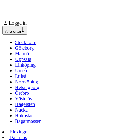
Logga in
Alla orter
Stockholm
Göteborg
Malmö
Uppsala
Linköping
Umeå
Luleå
Norrköping
Helsingborg
Örebro
Västerås
Hägersten
Nacka
Halmstad
Bagarmossen
Blekinge
Dalarnas