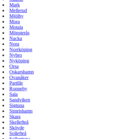
Mark
Mellerud
Mjölby
Mora
Motala
Mönsterås
Nacka
Nora
Norrköping
Nybro
Nyköping
Orsa
Oskarshamn
Ovanåker
Partille
Ronneby
Sala
Sandviken
Sigtuna
Simrishamn
Skara
Skellefteå
Skövde
Sollefteå
Sollentuna