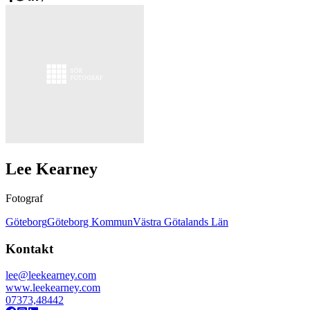
Lee Kearney
Fotograf
Göteborg
Göteborg Kommun
Västra Götalands Län
Kontakt
lee@leekearney.com
www.leekearney.com
07373,48442