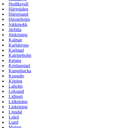
Hudiksvall
Härjedalen
Härnösand
Hässleholm
Jokkmokk
Järfälla
Jönköping
Kalmar
Karlskrona
Karlstad
Katrineholm
Kiruna
Kristianstad
Kungsbacka
Kungälv
Köping
Laholm
Leksand
Lidingö
Lidköping
Linköping
Ljusdal
Luleå
Lund
Malmö