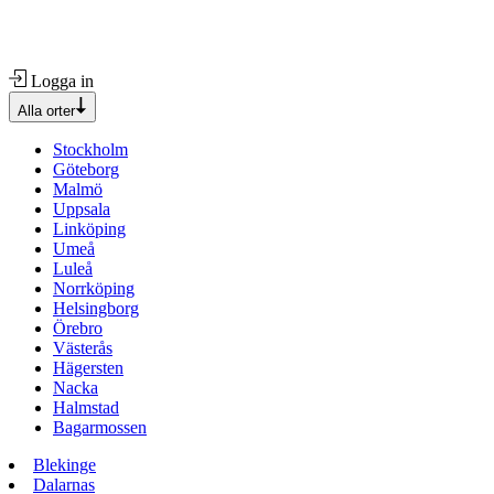
Logga in
Alla orter
Stockholm
Göteborg
Malmö
Uppsala
Linköping
Umeå
Luleå
Norrköping
Helsingborg
Örebro
Västerås
Hägersten
Nacka
Halmstad
Bagarmossen
Blekinge
Dalarnas