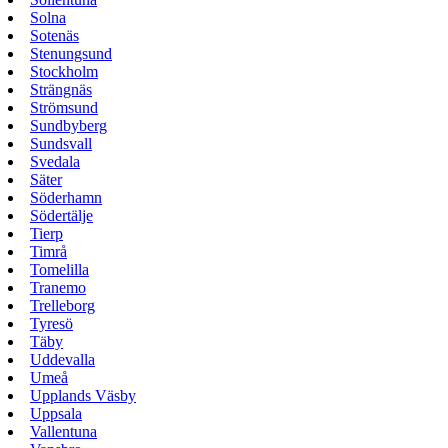
Solna
Sotenäs
Stenungsund
Stockholm
Strängnäs
Strömsund
Sundbyberg
Sundsvall
Svedala
Säter
Söderhamn
Södertälje
Tierp
Timrå
Tomelilla
Tranemo
Trelleborg
Tyresö
Täby
Uddevalla
Umeå
Upplands Väsby
Uppsala
Vallentuna