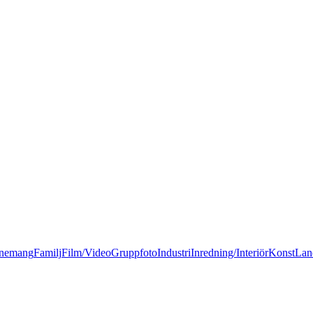
nemang
Familj
Film/Video
Gruppfoto
Industri
Inredning/Interiör
Konst
Lan