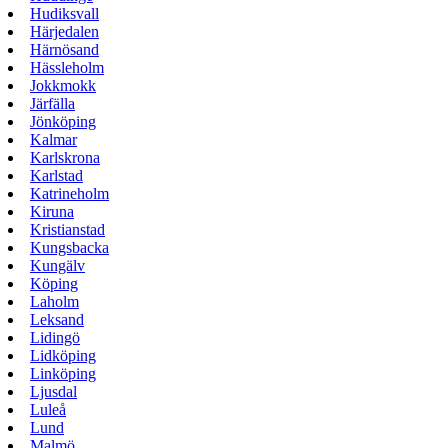
Hudiksvall
Härjedalen
Härnösand
Hässleholm
Jokkmokk
Järfälla
Jönköping
Kalmar
Karlskrona
Karlstad
Katrineholm
Kiruna
Kristianstad
Kungsbacka
Kungälv
Köping
Laholm
Leksand
Lidingö
Lidköping
Linköping
Ljusdal
Luleå
Lund
Malmö