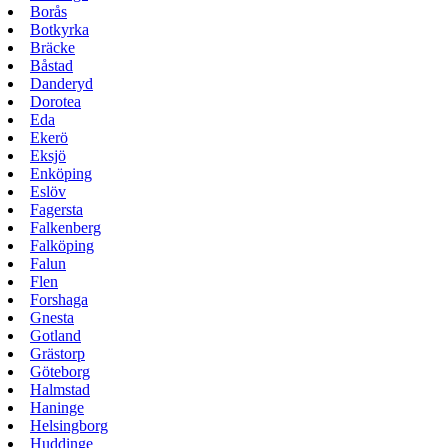
Borås
Botkyrka
Bräcke
Båstad
Danderyd
Dorotea
Eda
Ekerö
Eksjö
Enköping
Eslöv
Fagersta
Falkenberg
Falköping
Falun
Flen
Forshaga
Gnesta
Gotland
Grästorp
Göteborg
Halmstad
Haninge
Helsingborg
Huddinge