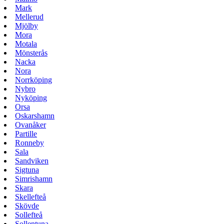
Mark
Mellerud
Mjölby
Mora
Motala
Mönsterås
Nacka
Nora
Norrköping
Nybro
Nyköping
Orsa
Oskarshamn
Ovanåker
Partille
Ronneby
Sala
Sandviken
Sigtuna
Simrishamn
Skara
Skellefteå
Skövde
Sollefteå
Sollentuna