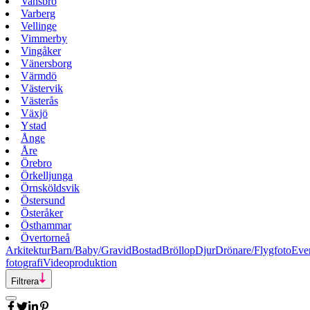
Vansbro
Varberg
Vellinge
Vimmerby
Vingåker
Vänersborg
Värmdö
Västervik
Västerås
Växjö
Ystad
Ånge
Åre
Örebro
Örkelljunga
Örnsköldsvik
Östersund
Österåker
Östhammar
Övertorneå
Arkitektur
Barn/Baby/Gravid
Bostad
Bröllop
Djur
Drönare/Flygfoto
Eve
fotografi
Videoproduktion
Filtrera