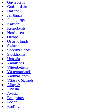
Gävleborgs
GotlandsLän
Hallands
Jämtlands
Jönköpings
Kalmar
Kronobergs
Norrbottens
Örebro
Östergötlands
Skåne
Södermanlands
Stockholms
Uppsala
Värmlands
Västerbottens
Västernorrlands
Västmanlands
Västra Götalands
Alingsås
Alvesta
Avesta
Bengtsfors
Boden
Borlänge