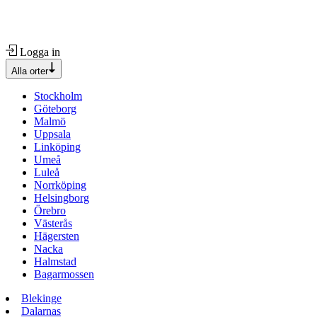
Logga in
Alla orter
Stockholm
Göteborg
Malmö
Uppsala
Linköping
Umeå
Luleå
Norrköping
Helsingborg
Örebro
Västerås
Hägersten
Nacka
Halmstad
Bagarmossen
Blekinge
Dalarnas