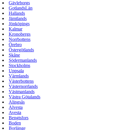
Gävleborgs
GotlandsLän
Hallands
Jämtlands
Jönköpings
Kalmar
Kronobergs
Norrbottens
Örebro
Östergötlands
Skåne
Södermanlands
Stockholms
Uppsala
Värmlands
Västerbottens
Västernorrlands
Västmanlands
Västra Götalands
Alingsås
Alvesta
Avesta
Bengtsfors
Boden
Borlänge