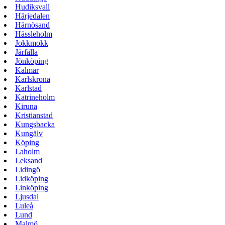
Hudiksvall
Härjedalen
Härnösand
Hässleholm
Jokkmokk
Järfälla
Jönköping
Kalmar
Karlskrona
Karlstad
Katrineholm
Kiruna
Kristianstad
Kungsbacka
Kungälv
Köping
Laholm
Leksand
Lidingö
Lidköping
Linköping
Ljusdal
Luleå
Lund
Malmö