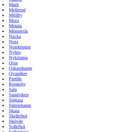
Mark
Mellerud
Mjölby
Mora
Motala
Mönsterås
Nacka
Nora
Norrköping
Nybro
Nyköping
Orsa
Oskarshamn
Ovanåker
Partille
Ronneby
Sala
Sandviken
Sigtuna
Simrishamn
Skara
Skellefteå
Skövde
Sollefteå
Sollentuna