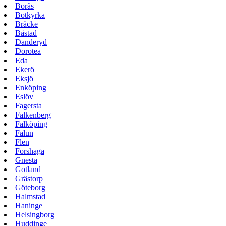
Borås
Botkyrka
Bräcke
Båstad
Danderyd
Dorotea
Eda
Ekerö
Eksjö
Enköping
Eslöv
Fagersta
Falkenberg
Falköping
Falun
Flen
Forshaga
Gnesta
Gotland
Grästorp
Göteborg
Halmstad
Haninge
Helsingborg
Huddinge