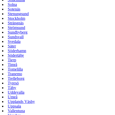
Solna
Sotenäs
Stenungsund
Stockholm
Strängnäs
Strömsund
Sundbyberg
Sundsvall
Svedala
Säter
Söderhamn
Södertälje
Tierp
Timrå
Tomelilla
Tranemo
Trelleborg
Tyresö
Täby
Uddevalla
Umeå
Upplands Väsby
Uppsala
Vallentuna