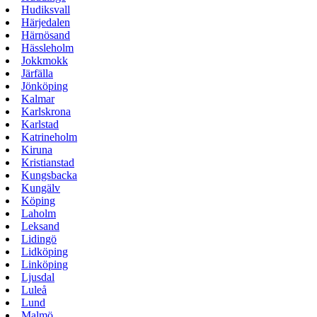
Hudiksvall
Härjedalen
Härnösand
Hässleholm
Jokkmokk
Järfälla
Jönköping
Kalmar
Karlskrona
Karlstad
Katrineholm
Kiruna
Kristianstad
Kungsbacka
Kungälv
Köping
Laholm
Leksand
Lidingö
Lidköping
Linköping
Ljusdal
Luleå
Lund
Malmö