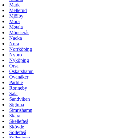
Mark
Mellerud
Mjölby
Mora
Motala
Mönsterås
Nacka
Nora
Norrköping
Nybro
Nyköping
Orsa
Oskarshamn
Ovanåker
Partille
Ronneby
Sala
Sandviken
Sigtuna
Simrishamn
Skara
Skellefteå
Skövde
Sollefteå
Sollentuna