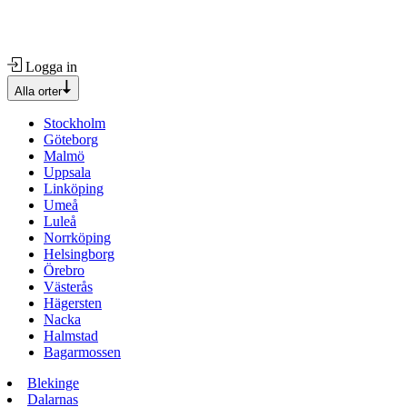
Logga in
Alla orter
Stockholm
Göteborg
Malmö
Uppsala
Linköping
Umeå
Luleå
Norrköping
Helsingborg
Örebro
Västerås
Hägersten
Nacka
Halmstad
Bagarmossen
Blekinge
Dalarnas