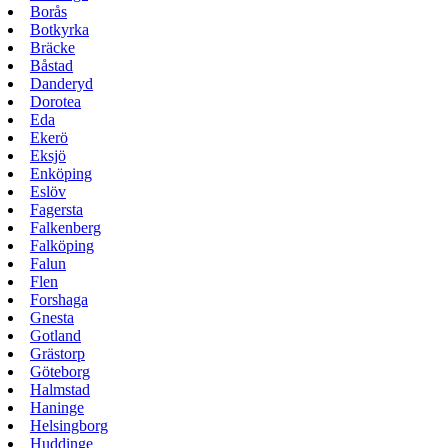
Borås
Botkyrka
Bräcke
Båstad
Danderyd
Dorotea
Eda
Ekerö
Eksjö
Enköping
Eslöv
Fagersta
Falkenberg
Falköping
Falun
Flen
Forshaga
Gnesta
Gotland
Grästorp
Göteborg
Halmstad
Haninge
Helsingborg
Huddinge