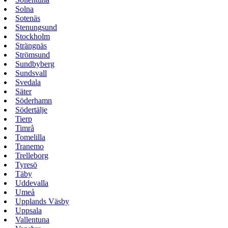
Solna
Sotenäs
Stenungsund
Stockholm
Strängnäs
Strömsund
Sundbyberg
Sundsvall
Svedala
Säter
Söderhamn
Södertälje
Tierp
Timrå
Tomelilla
Tranemo
Trelleborg
Tyresö
Täby
Uddevalla
Umeå
Upplands Väsby
Uppsala
Vallentuna