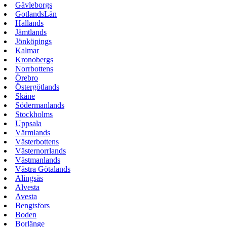
Gävleborgs
GotlandsLän
Hallands
Jämtlands
Jönköpings
Kalmar
Kronobergs
Norrbottens
Örebro
Östergötlands
Skåne
Södermanlands
Stockholms
Uppsala
Värmlands
Västerbottens
Västernorrlands
Västmanlands
Västra Götalands
Alingsås
Alvesta
Avesta
Bengtsfors
Boden
Borlänge