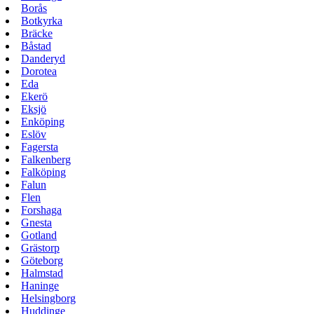
Borås
Botkyrka
Bräcke
Båstad
Danderyd
Dorotea
Eda
Ekerö
Eksjö
Enköping
Eslöv
Fagersta
Falkenberg
Falköping
Falun
Flen
Forshaga
Gnesta
Gotland
Grästorp
Göteborg
Halmstad
Haninge
Helsingborg
Huddinge