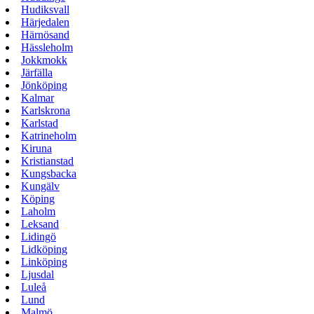
Hudiksvall
Härjedalen
Härnösand
Hässleholm
Jokkmokk
Järfälla
Jönköping
Kalmar
Karlskrona
Karlstad
Katrineholm
Kiruna
Kristianstad
Kungsbacka
Kungälv
Köping
Laholm
Leksand
Lidingö
Lidköping
Linköping
Ljusdal
Luleå
Lund
Malmö