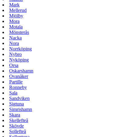
Mark
Mellerud
Mjölby
Mora
Motala
Mönsterås
Nacka
Nora
Norrköping
Nybro
Nyköping
Orsa
Oskarshamn
Ovanåker
Partille
Ronneby
Sala
Sandviken
Sigtuna
Simrishamn
Skara
Skellefteå
Skövde
Sollefteå
Sollentuna