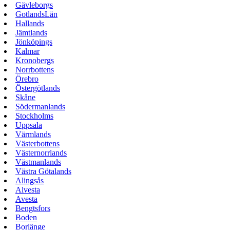
Gävleborgs
GotlandsLän
Hallands
Jämtlands
Jönköpings
Kalmar
Kronobergs
Norrbottens
Örebro
Östergötlands
Skåne
Södermanlands
Stockholms
Uppsala
Värmlands
Västerbottens
Västernorrlands
Västmanlands
Västra Götalands
Alingsås
Alvesta
Avesta
Bengtsfors
Boden
Borlänge