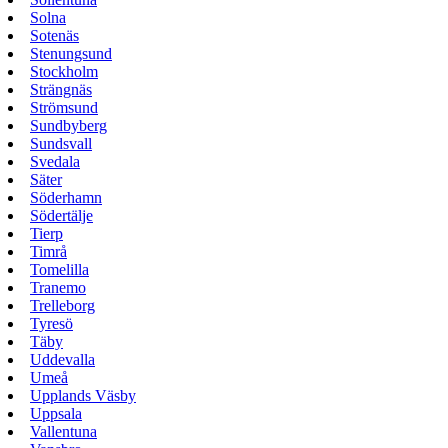
Solna
Sotenäs
Stenungsund
Stockholm
Strängnäs
Strömsund
Sundbyberg
Sundsvall
Svedala
Säter
Söderhamn
Södertälje
Tierp
Timrå
Tomelilla
Tranemo
Trelleborg
Tyresö
Täby
Uddevalla
Umeå
Upplands Väsby
Uppsala
Vallentuna