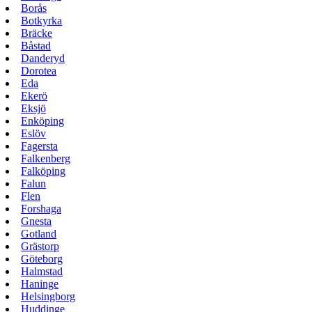
Borås
Botkyrka
Bräcke
Båstad
Danderyd
Dorotea
Eda
Ekerö
Eksjö
Enköping
Eslöv
Fagersta
Falkenberg
Falköping
Falun
Flen
Forshaga
Gnesta
Gotland
Grästorp
Göteborg
Halmstad
Haninge
Helsingborg
Huddinge