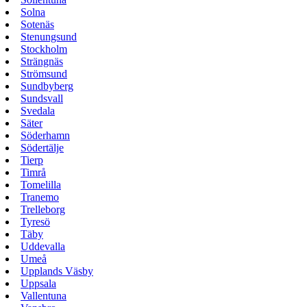
Solna
Sotenäs
Stenungsund
Stockholm
Strängnäs
Strömsund
Sundbyberg
Sundsvall
Svedala
Säter
Söderhamn
Södertälje
Tierp
Timrå
Tomelilla
Tranemo
Trelleborg
Tyresö
Täby
Uddevalla
Umeå
Upplands Väsby
Uppsala
Vallentuna