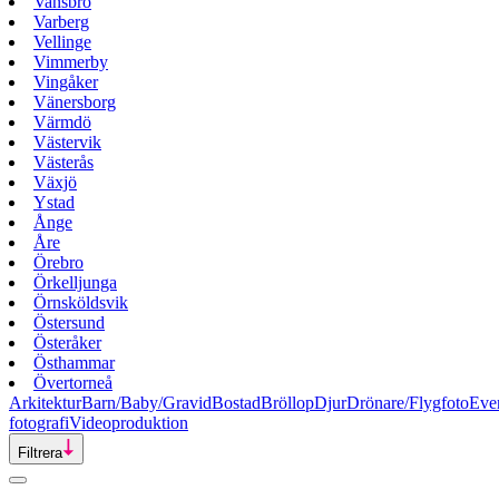
Vansbro
Varberg
Vellinge
Vimmerby
Vingåker
Vänersborg
Värmdö
Västervik
Västerås
Växjö
Ystad
Ånge
Åre
Örebro
Örkelljunga
Örnsköldsvik
Östersund
Österåker
Östhammar
Övertorneå
Arkitektur
Barn/Baby/Gravid
Bostad
Bröllop
Djur
Drönare/Flygfoto
Eve
fotografi
Videoproduktion
Filtrera