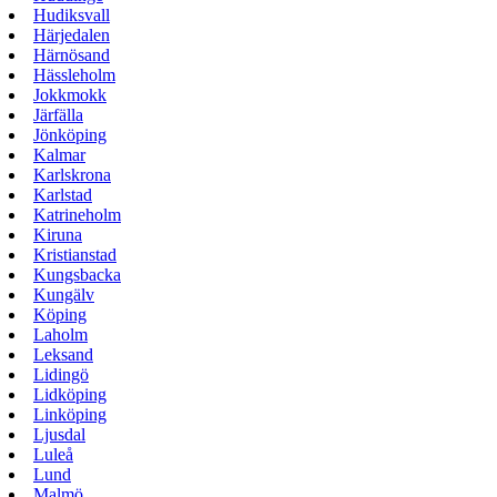
Hudiksvall
Härjedalen
Härnösand
Hässleholm
Jokkmokk
Järfälla
Jönköping
Kalmar
Karlskrona
Karlstad
Katrineholm
Kiruna
Kristianstad
Kungsbacka
Kungälv
Köping
Laholm
Leksand
Lidingö
Lidköping
Linköping
Ljusdal
Luleå
Lund
Malmö