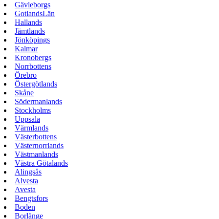
Gävleborgs
GotlandsLän
Hallands
Jämtlands
Jönköpings
Kalmar
Kronobergs
Norrbottens
Örebro
Östergötlands
Skåne
Södermanlands
Stockholms
Uppsala
Värmlands
Västerbottens
Västernorrlands
Västmanlands
Västra Götalands
Alingsås
Alvesta
Avesta
Bengtsfors
Boden
Borlänge