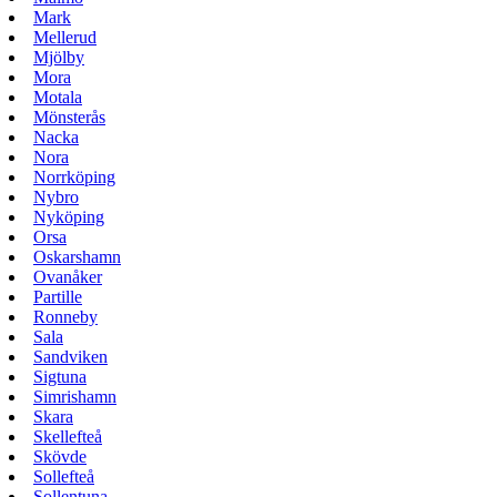
Mark
Mellerud
Mjölby
Mora
Motala
Mönsterås
Nacka
Nora
Norrköping
Nybro
Nyköping
Orsa
Oskarshamn
Ovanåker
Partille
Ronneby
Sala
Sandviken
Sigtuna
Simrishamn
Skara
Skellefteå
Skövde
Sollefteå
Sollentuna