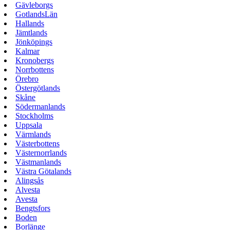
Gävleborgs
GotlandsLän
Hallands
Jämtlands
Jönköpings
Kalmar
Kronobergs
Norrbottens
Örebro
Östergötlands
Skåne
Södermanlands
Stockholms
Uppsala
Värmlands
Västerbottens
Västernorrlands
Västmanlands
Västra Götalands
Alingsås
Alvesta
Avesta
Bengtsfors
Boden
Borlänge