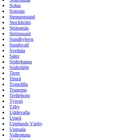
Solna
Sotenäs
Stenungsund
Stockholm
Strängnäs
Strömsund
Sundbyberg
Sundsvall
Svedala
Säter
Söderhamn
Södertälje
Tierp
Timrå
Tomelilla
Tranemo
Trelleborg
Tyresö
Täby
Uddevalla
Umeå
Upplands Väsby
Uppsala
Vallentuna