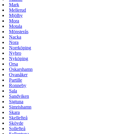
Mark
Mellerud
Mjölby
Mora
Motala
Mönsterås
Nacka
Nora
Norrköping
Nybro
Nyköping
Orsa
Oskarshamn
Ovanåker
Partille
Ronneby
Sala
Sandviken
Sigtuna
Simrishamn
Skara
Skellefteå
Skövde
Sollefteå
Sollentuna