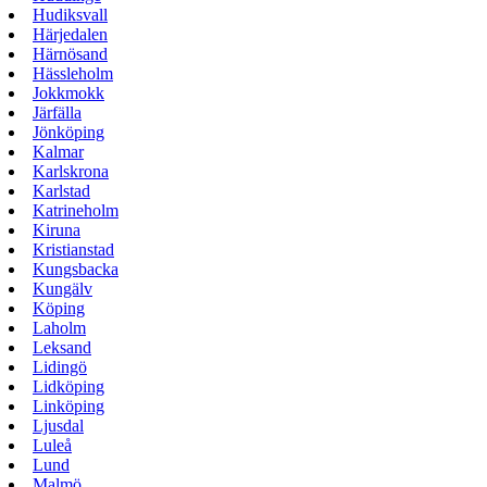
Hudiksvall
Härjedalen
Härnösand
Hässleholm
Jokkmokk
Järfälla
Jönköping
Kalmar
Karlskrona
Karlstad
Katrineholm
Kiruna
Kristianstad
Kungsbacka
Kungälv
Köping
Laholm
Leksand
Lidingö
Lidköping
Linköping
Ljusdal
Luleå
Lund
Malmö