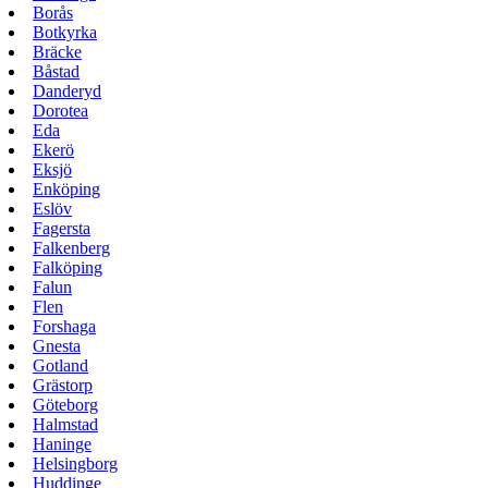
Borås
Botkyrka
Bräcke
Båstad
Danderyd
Dorotea
Eda
Ekerö
Eksjö
Enköping
Eslöv
Fagersta
Falkenberg
Falköping
Falun
Flen
Forshaga
Gnesta
Gotland
Grästorp
Göteborg
Halmstad
Haninge
Helsingborg
Huddinge