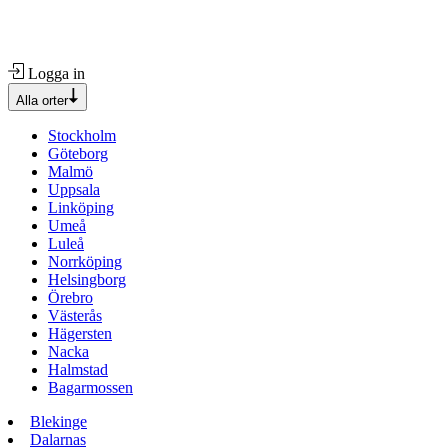
Logga in
Alla orter
Stockholm
Göteborg
Malmö
Uppsala
Linköping
Umeå
Luleå
Norrköping
Helsingborg
Örebro
Västerås
Hägersten
Nacka
Halmstad
Bagarmossen
Blekinge
Dalarnas