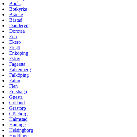
Borås
Botkyrka
Bräcke
Båstad
Danderyd
Dorotea
Eda
Ekerö
Eksjö
Enköping
Eslöv
Fagersta
Falkenberg
Falköping
Falun
Flen
Forshaga
Gnesta
Gotland
Grästorp
Göteborg
Halmstad
Haninge
Helsingborg
Huddinge