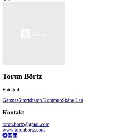
Torun Börtz
Fotograf
Gärsnäs
Simrishamn Kommun
Skåne Län
Kontakt
torun.bortz@gmail.com
www.torunbortz.com