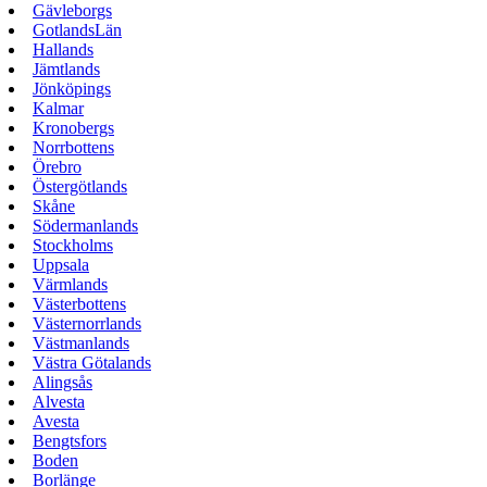
Gävleborgs
GotlandsLän
Hallands
Jämtlands
Jönköpings
Kalmar
Kronobergs
Norrbottens
Örebro
Östergötlands
Skåne
Södermanlands
Stockholms
Uppsala
Värmlands
Västerbottens
Västernorrlands
Västmanlands
Västra Götalands
Alingsås
Alvesta
Avesta
Bengtsfors
Boden
Borlänge