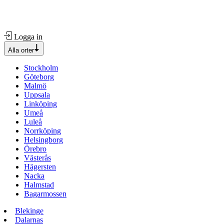
Logga in
Alla orter
Stockholm
Göteborg
Malmö
Uppsala
Linköping
Umeå
Luleå
Norrköping
Helsingborg
Örebro
Västerås
Hägersten
Nacka
Halmstad
Bagarmossen
Blekinge
Dalarnas