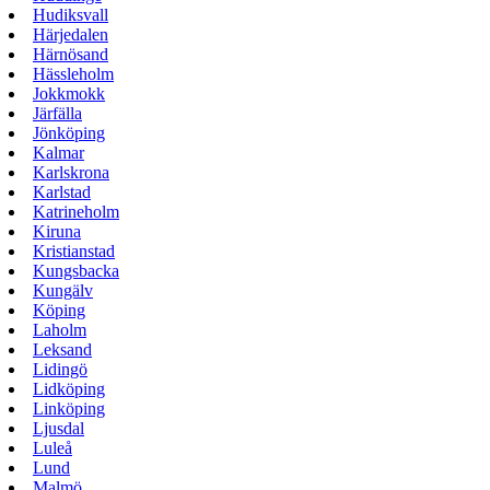
Hudiksvall
Härjedalen
Härnösand
Hässleholm
Jokkmokk
Järfälla
Jönköping
Kalmar
Karlskrona
Karlstad
Katrineholm
Kiruna
Kristianstad
Kungsbacka
Kungälv
Köping
Laholm
Leksand
Lidingö
Lidköping
Linköping
Ljusdal
Luleå
Lund
Malmö