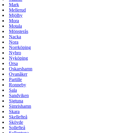
Mark
Mellerud
Mjölby
Mora
Motala
Mönsterås
Nacka
Nora
Norrköping
Nybro
Nyköping
Orsa
Oskarshamn
Ovanåker
Partille
Ronneby
Sala
Sandviken
Sigtuna
Simrishamn
Skara
Skellefteå
Skövde
Sollefteå
Sollentuna