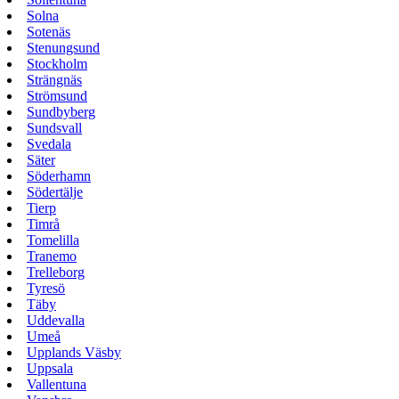
Solna
Sotenäs
Stenungsund
Stockholm
Strängnäs
Strömsund
Sundbyberg
Sundsvall
Svedala
Säter
Söderhamn
Södertälje
Tierp
Timrå
Tomelilla
Tranemo
Trelleborg
Tyresö
Täby
Uddevalla
Umeå
Upplands Väsby
Uppsala
Vallentuna