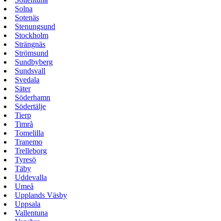
Solna
Sotenäs
Stenungsund
Stockholm
Strängnäs
Strömsund
Sundbyberg
Sundsvall
Svedala
Säter
Söderhamn
Södertälje
Tierp
Timrå
Tomelilla
Tranemo
Trelleborg
Tyresö
Täby
Uddevalla
Umeå
Upplands Väsby
Uppsala
Vallentuna