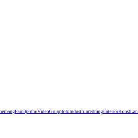
nemang
Familj
Film/Video
Gruppfoto
Industri
Inredning/Interiör
Konst
Lan