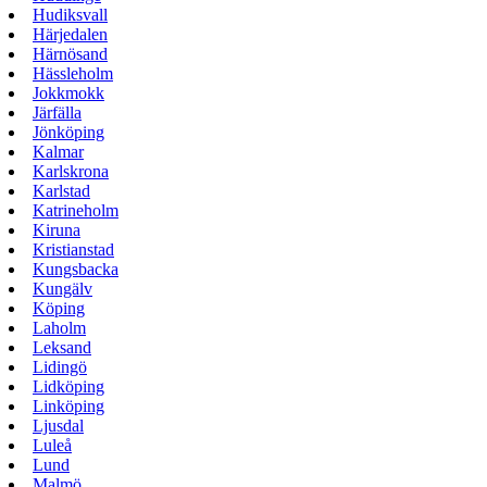
Hudiksvall
Härjedalen
Härnösand
Hässleholm
Jokkmokk
Järfälla
Jönköping
Kalmar
Karlskrona
Karlstad
Katrineholm
Kiruna
Kristianstad
Kungsbacka
Kungälv
Köping
Laholm
Leksand
Lidingö
Lidköping
Linköping
Ljusdal
Luleå
Lund
Malmö