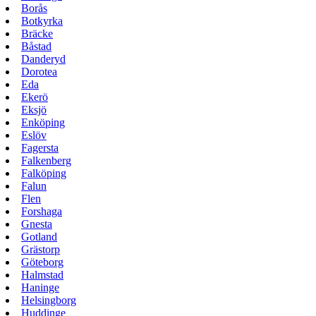
Borås
Botkyrka
Bräcke
Båstad
Danderyd
Dorotea
Eda
Ekerö
Eksjö
Enköping
Eslöv
Fagersta
Falkenberg
Falköping
Falun
Flen
Forshaga
Gnesta
Gotland
Grästorp
Göteborg
Halmstad
Haninge
Helsingborg
Huddinge