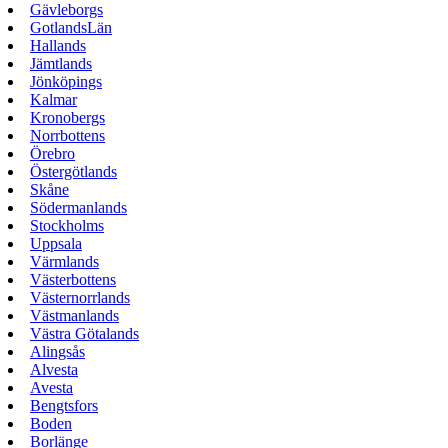
Gävleborgs
GotlandsLän
Hallands
Jämtlands
Jönköpings
Kalmar
Kronobergs
Norrbottens
Örebro
Östergötlands
Skåne
Södermanlands
Stockholms
Uppsala
Värmlands
Västerbottens
Västernorrlands
Västmanlands
Västra Götalands
Alingsås
Alvesta
Avesta
Bengtsfors
Boden
Borlänge