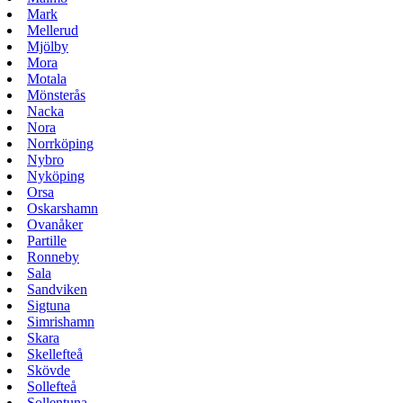
Mark
Mellerud
Mjölby
Mora
Motala
Mönsterås
Nacka
Nora
Norrköping
Nybro
Nyköping
Orsa
Oskarshamn
Ovanåker
Partille
Ronneby
Sala
Sandviken
Sigtuna
Simrishamn
Skara
Skellefteå
Skövde
Sollefteå
Sollentuna