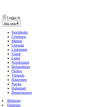
Logga in
Alla orter
Stockholm
Göteborg
Malmö
Uppsala
Linköping
Umeå
Luleå
Norrköping
Helsingborg
Örebro
Västerås
Hägersten
Nacka
Halmstad
Bagarmossen
Blekinge
Dalarnas