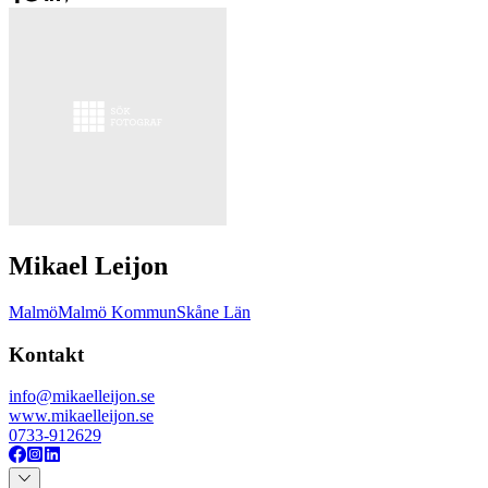
Mikael Leijon
Malmö
Malmö Kommun
Skåne Län
Kontakt
info@mikaelleijon.se
www.mikaelleijon.se
0733-912629