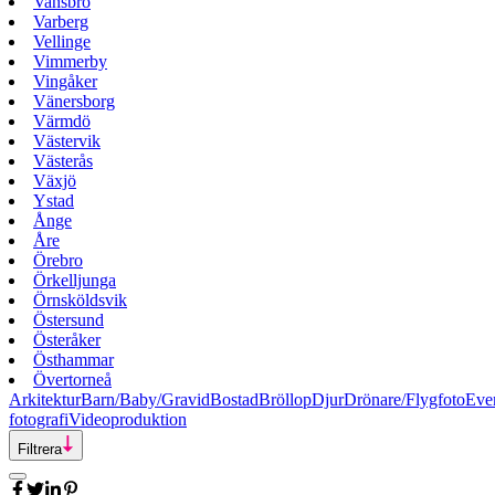
Vansbro
Varberg
Vellinge
Vimmerby
Vingåker
Vänersborg
Värmdö
Västervik
Västerås
Växjö
Ystad
Ånge
Åre
Örebro
Örkelljunga
Örnsköldsvik
Östersund
Österåker
Östhammar
Övertorneå
Arkitektur
Barn/Baby/Gravid
Bostad
Bröllop
Djur
Drönare/Flygfoto
Eve
fotografi
Videoproduktion
Filtrera