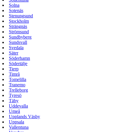
Solna
Sotenäs
Stenungsund
Stockholm
Strängnäs
Strömsund
Sundbyberg
Sundsvall
Svedala
Säter
Söderhamn
Södertälje
Tierp
Timrå
Tomelilla
Tranemo
Trelleborg
Tyresö
Täby
Uddevalla
Umeå
Upplands Väsby
Uppsala
Vallentuna