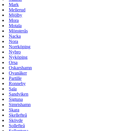
Mark
Mellerud
Mjölby
Mora
Motala
Mönsterås
Nacka
Nora
Norrköping
Nybro
Nyköping
Orsa
Oskarshamn
Ovanåker
Partille
Ronneby
Sala
Sandviken
Sigtuna
Simrishamn
Skara
Skellefteå
Skövde
Sollefteå
Sollentuna