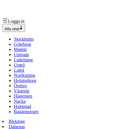
Logga in
Alla orter
Stockholm
Göteborg
Malmö
Uppsala
Linköping
Umeå
Luleå
Norrköping
Helsingborg
Örebro
Västerås
Hägersten
Nacka
Halmstad
Bagarmossen
Blekinge
Dalarnas