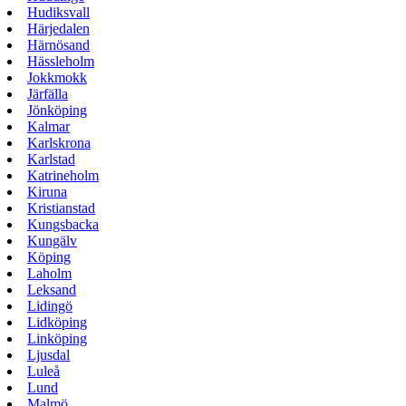
Hudiksvall
Härjedalen
Härnösand
Hässleholm
Jokkmokk
Järfälla
Jönköping
Kalmar
Karlskrona
Karlstad
Katrineholm
Kiruna
Kristianstad
Kungsbacka
Kungälv
Köping
Laholm
Leksand
Lidingö
Lidköping
Linköping
Ljusdal
Luleå
Lund
Malmö