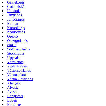
Gävleborgs
GotlandsLän
Hallands
Jämtlands
Jönköpings
Kalmar
Kronobergs
Norrbottens
Örebro
Östergötlands
Skåne
Södermanlands
Stockholms
Uppsala
Värmlands
Västerbottens
Västernorrlands
Västmanlands
Västra Götalands
Alingsås
Alvesta
Avesta
Bengtsfors
Boden
Borlänge