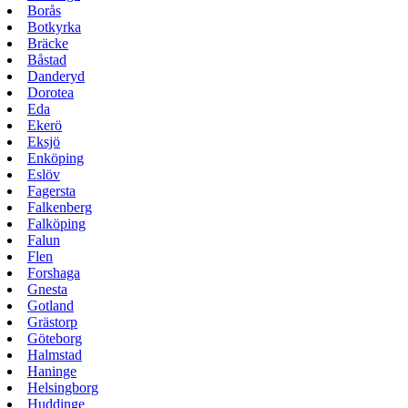
Borås
Botkyrka
Bräcke
Båstad
Danderyd
Dorotea
Eda
Ekerö
Eksjö
Enköping
Eslöv
Fagersta
Falkenberg
Falköping
Falun
Flen
Forshaga
Gnesta
Gotland
Grästorp
Göteborg
Halmstad
Haninge
Helsingborg
Huddinge