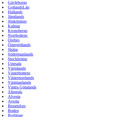
Gävleborgs
GotlandsLän
Hallands
Jämtlands
Jönköpings
Kalmar
Kronobergs
Norrbottens
Örebro
Östergötlands
Skåne
Södermanlands
Stockholms
Uppsala
Värmlands
Västerbottens
Västernorrlands
Västmanlands
Västra Götalands
Alingsås
Alvesta
Avesta
Bengtsfors
Boden
Borlänge