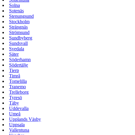
Solna
Sotenäs
Stenungsund
Stockholm
Strängnäs
Strömsund
Sundbyberg
Sundsvall
Svedala
Säter
Söderhamn
Södertälje
Tierp
Timrå
Tomelilla
Tranemo
Trelleborg
Tyresö
Täby
Uddevalla
Umeå
Upplands Väsby
Uppsala
Vallentuna