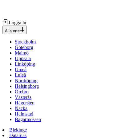
Logga in
Alla orter
Stockholm
Göteborg
Malmö
Uppsala
Linköping
Umeå
Luleå
Norrköping
Helsingborg
Örebro
Västerås
Hägersten
Nacka
Halmstad
Bagarmossen
Blekinge
Dalarnas