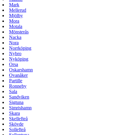
Mark
Mellerud
Mjölby
Mora
Motala
Mönsterås
Nacka
Nora
Norrköping
Nybro
Nyköping
Orsa
Oskarshamn
Ovanåker
Partille
Ronneby
Sala
Sandviken
Sigtuna
Simrishamn
Skara
Skellefteå
Skövde
Sollefteå
Sollentuna