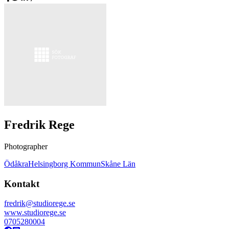
Fredrik Rege
Photographer
Ödåkra
Helsingborg Kommun
Skåne Län
Kontakt
fredrik@studiorege.se
www.studiorege.se
0705280004