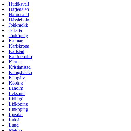
Hudiksvall
Härjedalen
Härnösand
Hässleholm
Jokkmokk
Järfälla
Jönköping
Kalmar
Karlskrona
Karlstad
Katrineholm
Kiruna
Kristianstad
Kungsbacka
Kungälv
Köping
Laholm
Leksand
Lidingö
Lidköping
Linköping
Ljusdal
Luleå
Lund
Malmö