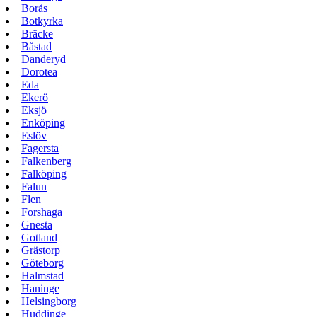
Borås
Botkyrka
Bräcke
Båstad
Danderyd
Dorotea
Eda
Ekerö
Eksjö
Enköping
Eslöv
Fagersta
Falkenberg
Falköping
Falun
Flen
Forshaga
Gnesta
Gotland
Grästorp
Göteborg
Halmstad
Haninge
Helsingborg
Huddinge