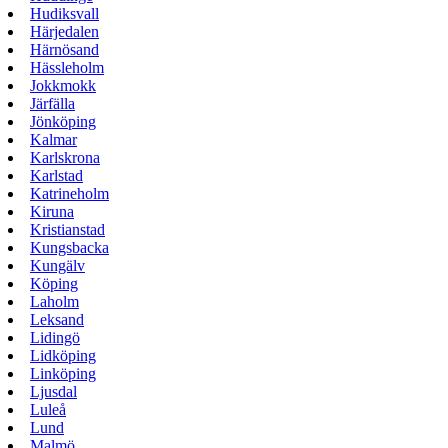
Hudiksvall
Härjedalen
Härnösand
Hässleholm
Jokkmokk
Järfälla
Jönköping
Kalmar
Karlskrona
Karlstad
Katrineholm
Kiruna
Kristianstad
Kungsbacka
Kungälv
Köping
Laholm
Leksand
Lidingö
Lidköping
Linköping
Ljusdal
Luleå
Lund
Malmö