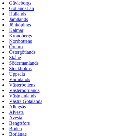
Gävleborgs
GotlandsLän
Hallands
Jämtlands
Jönköpings
Kalmar
Kronobergs
Norrbottens
Örebro
Östergötlands
Skåne
Södermanlands
Stockholms
Uppsala
Värmlands
Västerbottens
Västernorrlands
Västmanlands
Västra Götalands
Alingsås
Alvesta
Avesta
Bengtsfors
Boden
Borlänge