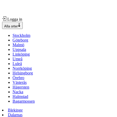
Logga in
Alla orter
Stockholm
Göteborg
Malmö
Uppsala
Linköping
Umeå
Luleå
Norrköping
Helsingborg
Örebro
Västerås
Hägersten
Nacka
Halmstad
Bagarmossen
Blekinge
Dalarnas