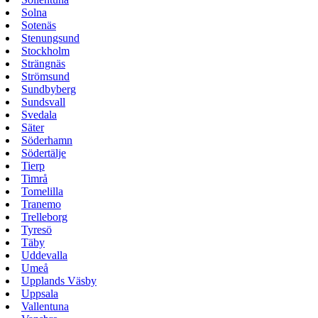
Solna
Sotenäs
Stenungsund
Stockholm
Strängnäs
Strömsund
Sundbyberg
Sundsvall
Svedala
Säter
Söderhamn
Södertälje
Tierp
Timrå
Tomelilla
Tranemo
Trelleborg
Tyresö
Täby
Uddevalla
Umeå
Upplands Väsby
Uppsala
Vallentuna