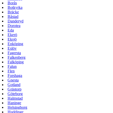
Borås
Botkyrka
Bräcke
Båstad
Danderyd
Dorotea
Eda
Ekerö
Eksjö
Enköping
Eslöv
Fagersta
Falkenberg
Falköping
Falun
Flen
Forshaga
Gnesta
Gotland
Grästorp
Göteborg
Halmstad
Haninge
Helsingborg
Huddinge