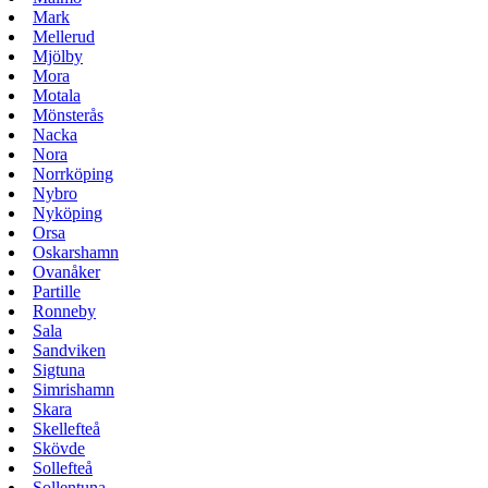
Mark
Mellerud
Mjölby
Mora
Motala
Mönsterås
Nacka
Nora
Norrköping
Nybro
Nyköping
Orsa
Oskarshamn
Ovanåker
Partille
Ronneby
Sala
Sandviken
Sigtuna
Simrishamn
Skara
Skellefteå
Skövde
Sollefteå
Sollentuna