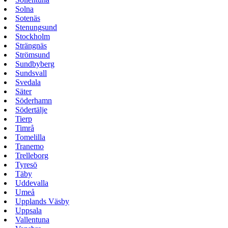
Solna
Sotenäs
Stenungsund
Stockholm
Strängnäs
Strömsund
Sundbyberg
Sundsvall
Svedala
Säter
Söderhamn
Södertälje
Tierp
Timrå
Tomelilla
Tranemo
Trelleborg
Tyresö
Täby
Uddevalla
Umeå
Upplands Väsby
Uppsala
Vallentuna