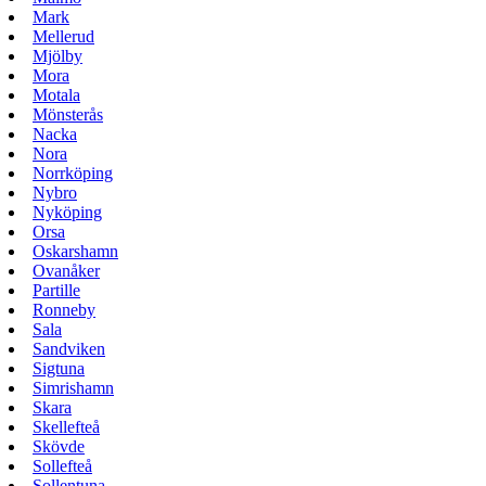
Mark
Mellerud
Mjölby
Mora
Motala
Mönsterås
Nacka
Nora
Norrköping
Nybro
Nyköping
Orsa
Oskarshamn
Ovanåker
Partille
Ronneby
Sala
Sandviken
Sigtuna
Simrishamn
Skara
Skellefteå
Skövde
Sollefteå
Sollentuna