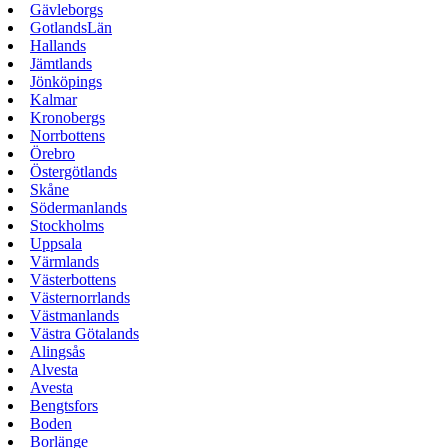
Gävleborgs
GotlandsLän
Hallands
Jämtlands
Jönköpings
Kalmar
Kronobergs
Norrbottens
Örebro
Östergötlands
Skåne
Södermanlands
Stockholms
Uppsala
Värmlands
Västerbottens
Västernorrlands
Västmanlands
Västra Götalands
Alingsås
Alvesta
Avesta
Bengtsfors
Boden
Borlänge