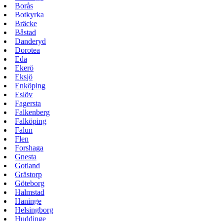
Borås
Botkyrka
Bräcke
Båstad
Danderyd
Dorotea
Eda
Ekerö
Eksjö
Enköping
Eslöv
Fagersta
Falkenberg
Falköping
Falun
Flen
Forshaga
Gnesta
Gotland
Grästorp
Göteborg
Halmstad
Haninge
Helsingborg
Huddinge