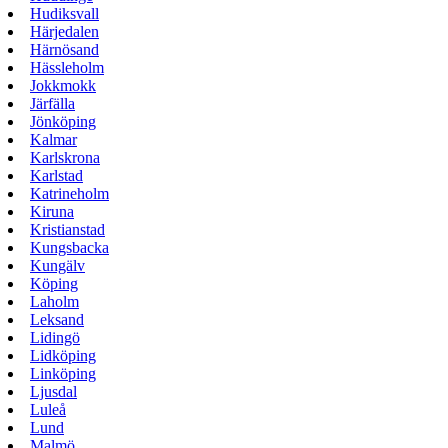
Hudiksvall
Härjedalen
Härnösand
Hässleholm
Jokkmokk
Järfälla
Jönköping
Kalmar
Karlskrona
Karlstad
Katrineholm
Kiruna
Kristianstad
Kungsbacka
Kungälv
Köping
Laholm
Leksand
Lidingö
Lidköping
Linköping
Ljusdal
Luleå
Lund
Malmö