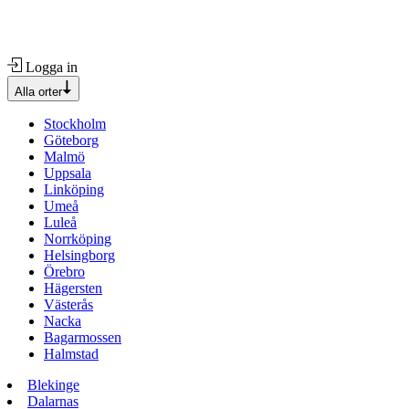
Logga in
Alla orter
Stockholm
Göteborg
Malmö
Uppsala
Linköping
Umeå
Luleå
Norrköping
Helsingborg
Örebro
Hägersten
Västerås
Nacka
Bagarmossen
Halmstad
Blekinge
Dalarnas