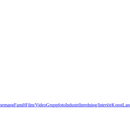
nemang
Familj
Film/Video
Gruppfoto
Industri
Inredning/Interiör
Konst
Lan