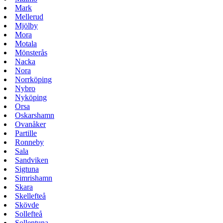
Mark
Mellerud
Mjölby
Mora
Motala
Mönsterås
Nacka
Nora
Norrköping
Nybro
Nyköping
Orsa
Oskarshamn
Ovanåker
Partille
Ronneby
Sala
Sandviken
Sigtuna
Simrishamn
Skara
Skellefteå
Skövde
Sollefteå
Sollentuna