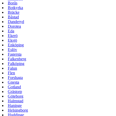
Borås
Botkyrka
Bräcke
Båstad
Danderyd
Dorotea
Eda
Ekerö
Eksjö
Enköping
Eslöv
Fagersta
Falkenberg
Falköping
Falun
Flen
Forshaga
Gnesta
Gotland
Grästorp
Göteborg
Halmstad
Haninge
Helsingborg
Huddinge