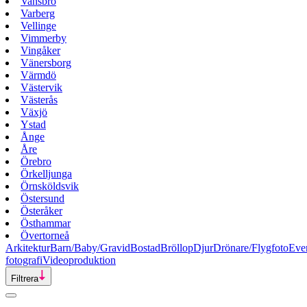
Vansbro
Varberg
Vellinge
Vimmerby
Vingåker
Vänersborg
Värmdö
Västervik
Västerås
Växjö
Ystad
Ånge
Åre
Örebro
Örkelljunga
Örnsköldsvik
Östersund
Österåker
Östhammar
Övertorneå
Arkitektur
Barn/Baby/Gravid
Bostad
Bröllop
Djur
Drönare/Flygfoto
Eve
fotografi
Videoproduktion
Filtrera