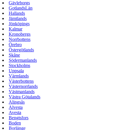
Gävleborgs
GotlandsLän
Hallands
Jämtlands
Jönköpings
Kalmar
Kronobergs
Norrbottens
Örebro
Östergötlands
Skåne
Södermanlands
Stockholms
Uppsala
Värmlands
Västerbottens
Västernorrlands
Västmanlands
Västra Götalands
Alingsås
Alvesta
Avesta
Bengtsfors
Boden
Borlänge