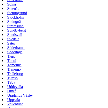
Solna
Sotenäs
Stenungsund
Stockholm
Strängnäs
Strömsund
Sundbyberg
Sundsvall
Svedala
Säter
Söderhamn
Södertälje
Tierp
Timrå
Tomelilla
Tranemo
Trelleborg
Tyresö
Täby
Uddevalla
Umeå
Upplands Väsby
Uppsala
Vallentuna