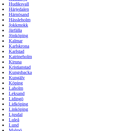
Hudiksvall
Härjedalen
Härnösand
Hässleholm
Jokkmokk
Järfälla
Jönköping
Kalmar
Karlskrona
Karlstad
Katrineholm
Kiruna
Kristianstad
Kungsbacka
Kungälv
Köping
Laholm
Leksand
Lidingö
Lidköping
Linköping
Ljusdal
Luleå
Lund
Malmö