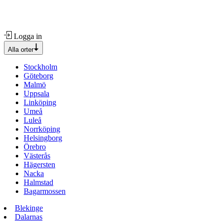
Logga in
Alla orter
Stockholm
Göteborg
Malmö
Uppsala
Linköping
Umeå
Luleå
Norrköping
Helsingborg
Örebro
Västerås
Hägersten
Nacka
Halmstad
Bagarmossen
Blekinge
Dalarnas