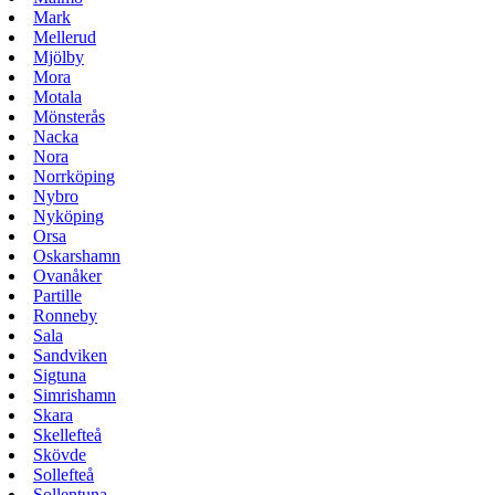
Mark
Mellerud
Mjölby
Mora
Motala
Mönsterås
Nacka
Nora
Norrköping
Nybro
Nyköping
Orsa
Oskarshamn
Ovanåker
Partille
Ronneby
Sala
Sandviken
Sigtuna
Simrishamn
Skara
Skellefteå
Skövde
Sollefteå
Sollentuna