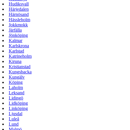
Hudiksvall
Härjedalen
Härnösand
Hässleholm
Jokkmokk
Järfälla
Jönköping
Kalmar
Karlskrona
Karlstad
Katrineholm
Kiruna
Kristianstad
Kungsbacka
Kungälv
Köping
Laholm
Leksand
Lidingö
Lidköping
Linköping
Ljusdal
Luleå
Lund
Malmö