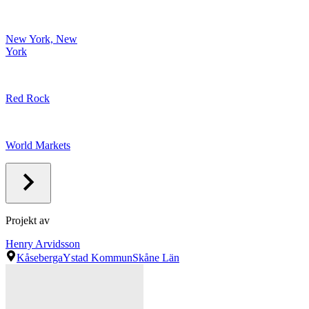
New York, New
York
Red Rock
World Markets
Projekt av
Henry Arvidsson
Kåseberga
Ystad Kommun
Skåne Län