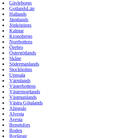
Gävleborgs
GotlandsLän
Hallands
Jämtlands
Jönköpings
Kalmar
Kronobergs
Norrbottens
Örebro
Östergötlands
Skåne
Södermanlands
Stockholms
Uppsala
Värmlands
Västerbottens
Västernorrlands
Västmanlands
Västra Götalands
Alingsås
Alvesta
Avesta
Bengtsfors
Boden
Borlänge