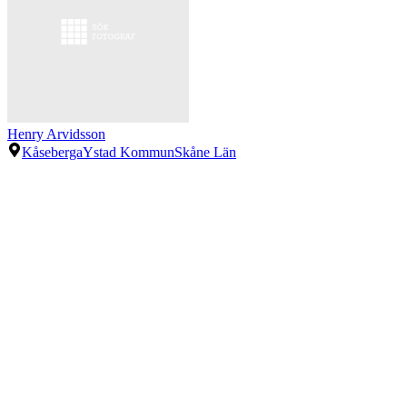
Henry Arvidsson
Kåseberga
Ystad Kommun
Skåne Län