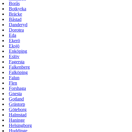
Borås
Botkyrka
Bräcke
Båstad
Danderyd
Dorotea
Eda
Ekerö
Eksjö
Enköping
Eslöv
Fagersta
Falkenberg
Falköping
Falun
Flen
Forshaga
Gnesta
Gotland
Grästorp
Göteborg
Halmstad
Haninge
Helsingborg
Huddinge