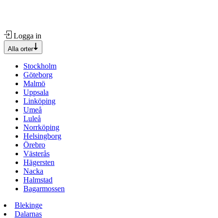
Logga in
Alla orter
Stockholm
Göteborg
Malmö
Uppsala
Linköping
Umeå
Luleå
Norrköping
Helsingborg
Örebro
Västerås
Hägersten
Nacka
Halmstad
Bagarmossen
Blekinge
Dalarnas