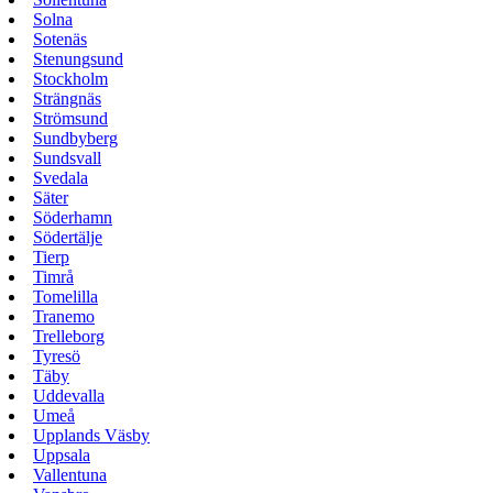
Solna
Sotenäs
Stenungsund
Stockholm
Strängnäs
Strömsund
Sundbyberg
Sundsvall
Svedala
Säter
Söderhamn
Södertälje
Tierp
Timrå
Tomelilla
Tranemo
Trelleborg
Tyresö
Täby
Uddevalla
Umeå
Upplands Väsby
Uppsala
Vallentuna