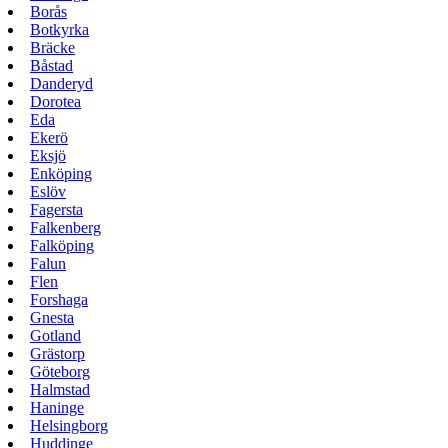
Borås
Botkyrka
Bräcke
Båstad
Danderyd
Dorotea
Eda
Ekerö
Eksjö
Enköping
Eslöv
Fagersta
Falkenberg
Falköping
Falun
Flen
Forshaga
Gnesta
Gotland
Grästorp
Göteborg
Halmstad
Haninge
Helsingborg
Huddinge