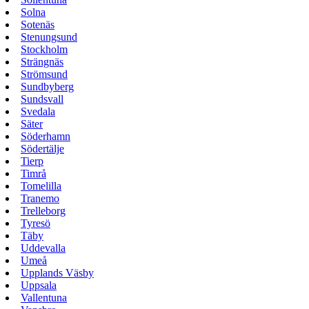
Solna
Sotenäs
Stenungsund
Stockholm
Strängnäs
Strömsund
Sundbyberg
Sundsvall
Svedala
Säter
Söderhamn
Södertälje
Tierp
Timrå
Tomelilla
Tranemo
Trelleborg
Tyresö
Täby
Uddevalla
Umeå
Upplands Väsby
Uppsala
Vallentuna