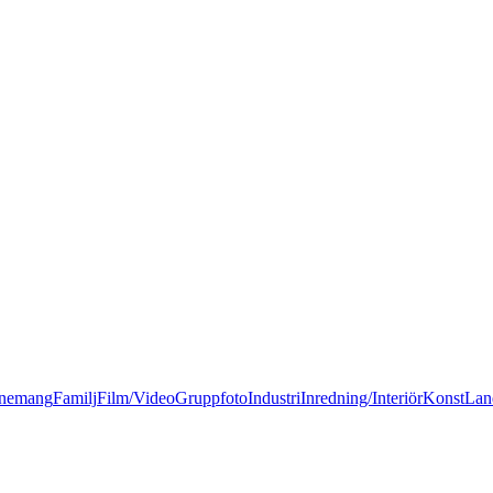
nemang
Familj
Film/Video
Gruppfoto
Industri
Inredning/Interiör
Konst
Lan