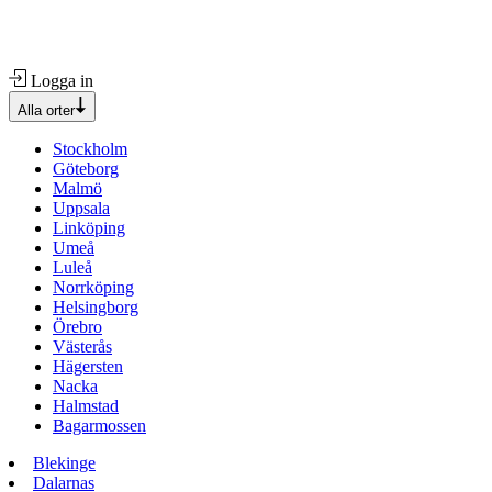
Logga in
Alla orter
Stockholm
Göteborg
Malmö
Uppsala
Linköping
Umeå
Luleå
Norrköping
Helsingborg
Örebro
Västerås
Hägersten
Nacka
Halmstad
Bagarmossen
Blekinge
Dalarnas