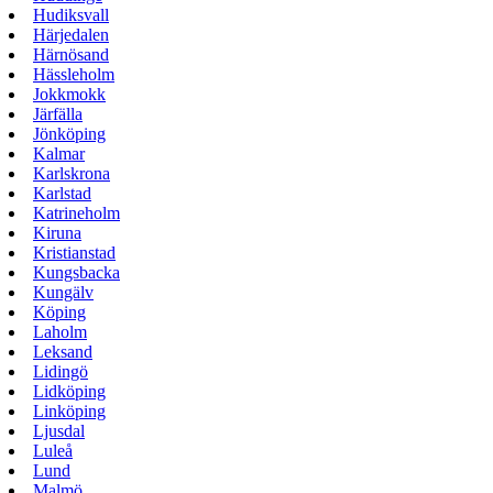
Hudiksvall
Härjedalen
Härnösand
Hässleholm
Jokkmokk
Järfälla
Jönköping
Kalmar
Karlskrona
Karlstad
Katrineholm
Kiruna
Kristianstad
Kungsbacka
Kungälv
Köping
Laholm
Leksand
Lidingö
Lidköping
Linköping
Ljusdal
Luleå
Lund
Malmö