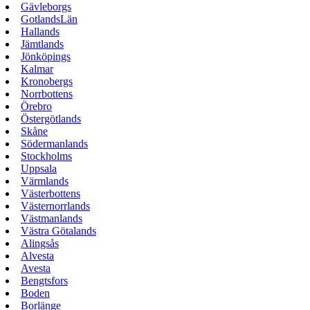
Gävleborgs
GotlandsLän
Hallands
Jämtlands
Jönköpings
Kalmar
Kronobergs
Norrbottens
Örebro
Östergötlands
Skåne
Södermanlands
Stockholms
Uppsala
Värmlands
Västerbottens
Västernorrlands
Västmanlands
Västra Götalands
Alingsås
Alvesta
Avesta
Bengtsfors
Boden
Borlänge