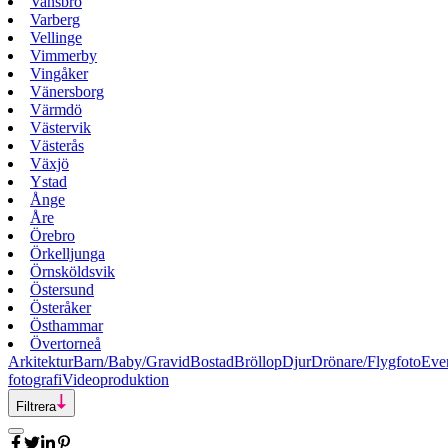
Vansbro
Varberg
Vellinge
Vimmerby
Vingåker
Vänersborg
Värmdö
Västervik
Västerås
Växjö
Ystad
Ånge
Åre
Örebro
Örkelljunga
Örnsköldsvik
Östersund
Österåker
Östhammar
Övertorneå
Arkitektur
Barn/Baby/Gravid
Bostad
Bröllop
Djur
Drönare/Flygfoto
Eve
fotografi
Videoproduktion
Filtrera