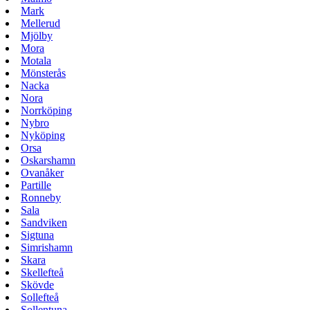
Mark
Mellerud
Mjölby
Mora
Motala
Mönsterås
Nacka
Nora
Norrköping
Nybro
Nyköping
Orsa
Oskarshamn
Ovanåker
Partille
Ronneby
Sala
Sandviken
Sigtuna
Simrishamn
Skara
Skellefteå
Skövde
Sollefteå
Sollentuna