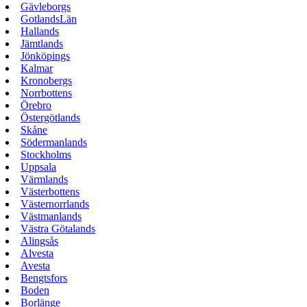
Gävleborgs
GotlandsLän
Hallands
Jämtlands
Jönköpings
Kalmar
Kronobergs
Norrbottens
Örebro
Östergötlands
Skåne
Södermanlands
Stockholms
Uppsala
Värmlands
Västerbottens
Västernorrlands
Västmanlands
Västra Götalands
Alingsås
Alvesta
Avesta
Bengtsfors
Boden
Borlänge