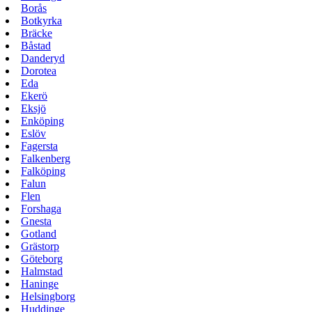
Borås
Botkyrka
Bräcke
Båstad
Danderyd
Dorotea
Eda
Ekerö
Eksjö
Enköping
Eslöv
Fagersta
Falkenberg
Falköping
Falun
Flen
Forshaga
Gnesta
Gotland
Grästorp
Göteborg
Halmstad
Haninge
Helsingborg
Huddinge