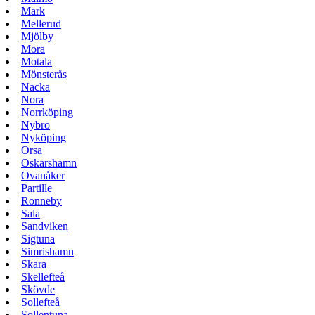
Mark
Mellerud
Mjölby
Mora
Motala
Mönsterås
Nacka
Nora
Norrköping
Nybro
Nyköping
Orsa
Oskarshamn
Ovanåker
Partille
Ronneby
Sala
Sandviken
Sigtuna
Simrishamn
Skara
Skellefteå
Skövde
Sollefteå
Sollentuna