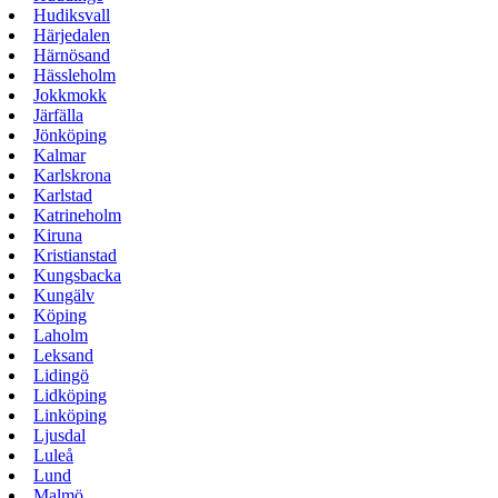
Hudiksvall
Härjedalen
Härnösand
Hässleholm
Jokkmokk
Järfälla
Jönköping
Kalmar
Karlskrona
Karlstad
Katrineholm
Kiruna
Kristianstad
Kungsbacka
Kungälv
Köping
Laholm
Leksand
Lidingö
Lidköping
Linköping
Ljusdal
Luleå
Lund
Malmö