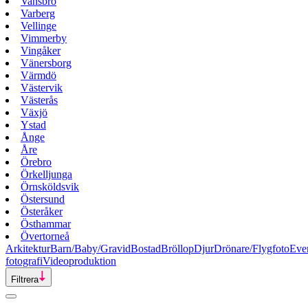
Vansbro
Varberg
Vellinge
Vimmerby
Vingåker
Vänersborg
Värmdö
Västervik
Västerås
Växjö
Ystad
Ånge
Åre
Örebro
Örkelljunga
Örnsköldsvik
Östersund
Österåker
Östhammar
Övertorneå
Arkitektur
Barn/Baby/Gravid
Bostad
Bröllop
Djur
Drönare/Flygfoto
Eve
fotografi
Videoproduktion
Filtrera