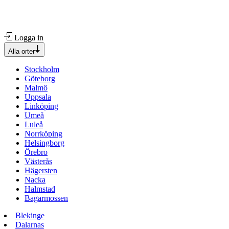
Logga in
Alla orter
Stockholm
Göteborg
Malmö
Uppsala
Linköping
Umeå
Luleå
Norrköping
Helsingborg
Örebro
Västerås
Hägersten
Nacka
Halmstad
Bagarmossen
Blekinge
Dalarnas