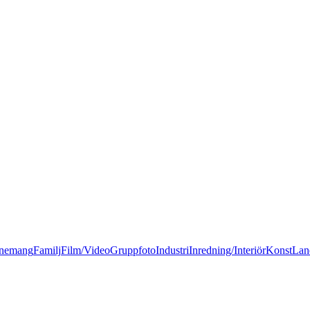
nemang
Familj
Film/Video
Gruppfoto
Industri
Inredning/Interiör
Konst
Lan