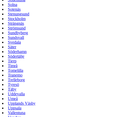
Solna
Sotenäs
Stenungsund
Stockholm
Strängnäs
Strömsund
Sundbyberg
Sundsvall
Svedala
Säter
Söderhamn
Södertälje
Tierp
Timrå
Tomelilla
Tranemo
Trelleborg
Tyresö
Täby
Uddevalla
Umeå
Upplands Väsby
Uppsala
Vallentuna