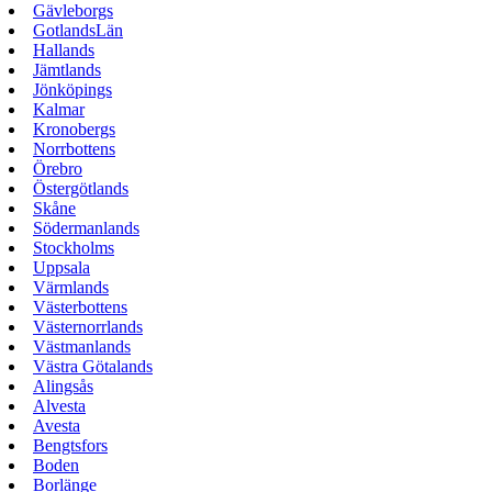
Gävleborgs
GotlandsLän
Hallands
Jämtlands
Jönköpings
Kalmar
Kronobergs
Norrbottens
Örebro
Östergötlands
Skåne
Södermanlands
Stockholms
Uppsala
Värmlands
Västerbottens
Västernorrlands
Västmanlands
Västra Götalands
Alingsås
Alvesta
Avesta
Bengtsfors
Boden
Borlänge