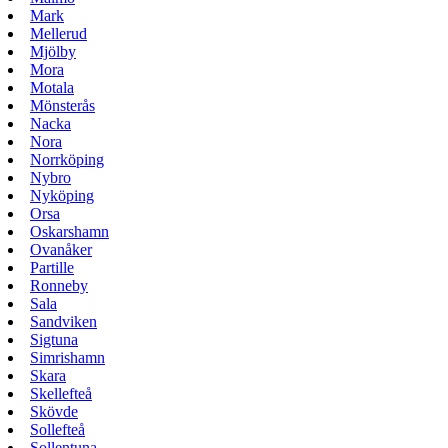
Mark
Mellerud
Mjölby
Mora
Motala
Mönsterås
Nacka
Nora
Norrköping
Nybro
Nyköping
Orsa
Oskarshamn
Ovanåker
Partille
Ronneby
Sala
Sandviken
Sigtuna
Simrishamn
Skara
Skellefteå
Skövde
Sollefteå
Sollentuna