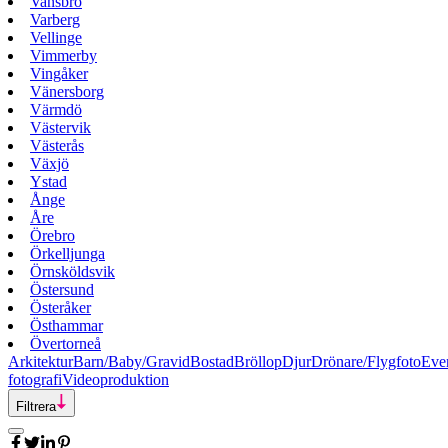
Vansbro
Varberg
Vellinge
Vimmerby
Vingåker
Vänersborg
Värmdö
Västervik
Västerås
Växjö
Ystad
Ånge
Åre
Örebro
Örkelljunga
Örnsköldsvik
Östersund
Österåker
Östhammar
Övertorneå
Arkitektur
Barn/Baby/Gravid
Bostad
Bröllop
Djur
Drönare/Flygfoto
Eve
fotografi
Videoproduktion
Filtrera