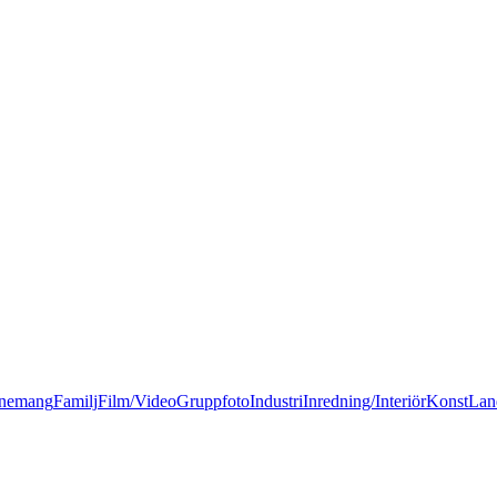
nemang
Familj
Film/Video
Gruppfoto
Industri
Inredning/Interiör
Konst
Lan