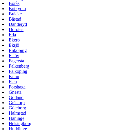
Borås
Botkyrka
Bräcke
Båstad
Danderyd
Dorotea
Eda
Ekerö
Eksjö
Enköping
Eslöv
Fagersta
Falkenberg
Falköping
Falun
Flen
Forshaga
Gnesta
Gotland
Grästorp
Göteborg
Halmstad
Haninge
Helsingborg
Huddinge