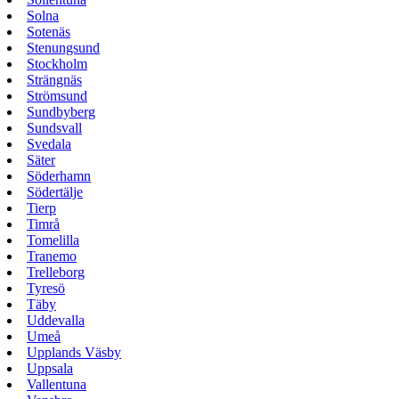
Solna
Sotenäs
Stenungsund
Stockholm
Strängnäs
Strömsund
Sundbyberg
Sundsvall
Svedala
Säter
Söderhamn
Södertälje
Tierp
Timrå
Tomelilla
Tranemo
Trelleborg
Tyresö
Täby
Uddevalla
Umeå
Upplands Väsby
Uppsala
Vallentuna