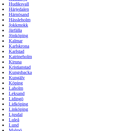
Hudiksvall
Härjedalen
Härnösand
Hässleholm
Jokkmokk
Järfälla
Jönköping
Kalmar
Karlskrona
Karlstad
Katrineholm
Kiruna
Kristianstad
Kungsbacka
Kungälv
Köping
Laholm
Leksand
Lidingö
Lidköping
Linköping
Ljusdal
Luleå
Lund
Malmö