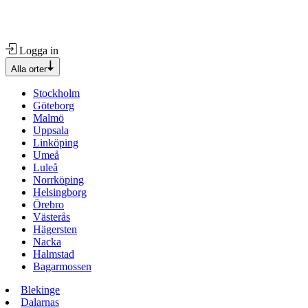
Logga in
Alla orter
Stockholm
Göteborg
Malmö
Uppsala
Linköping
Umeå
Luleå
Norrköping
Helsingborg
Örebro
Västerås
Hägersten
Nacka
Halmstad
Bagarmossen
Blekinge
Dalarnas