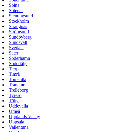
Solna
Sotenäs
Stenungsund
Stockholm
Strängnäs
Strömsund
Sundbyberg
Sundsvall
Svedala
Säter
Söderhamn
Södertälje
Tierp
Timrå
Tomelilla
Tranemo
Trelleborg
Tyresö
Täby
Uddevalla
Umeå
Upplands Väsby
Uppsala
Vallentuna