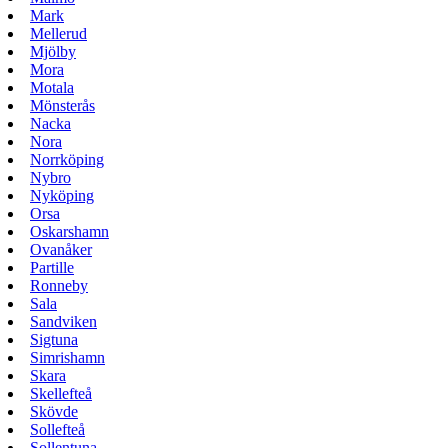
Mark
Mellerud
Mjölby
Mora
Motala
Mönsterås
Nacka
Nora
Norrköping
Nybro
Nyköping
Orsa
Oskarshamn
Ovanåker
Partille
Ronneby
Sala
Sandviken
Sigtuna
Simrishamn
Skara
Skellefteå
Skövde
Sollefteå
Sollentuna