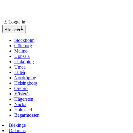
Logga in
Alla orter
Stockholm
Göteborg
Malmö
Uppsala
Linköping
Umeå
Luleå
Norrköping
Helsingborg
Örebro
Västerås
Hägersten
Nacka
Halmstad
Bagarmossen
Blekinge
Dalarnas