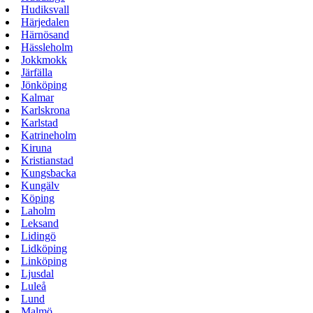
Hudiksvall
Härjedalen
Härnösand
Hässleholm
Jokkmokk
Järfälla
Jönköping
Kalmar
Karlskrona
Karlstad
Katrineholm
Kiruna
Kristianstad
Kungsbacka
Kungälv
Köping
Laholm
Leksand
Lidingö
Lidköping
Linköping
Ljusdal
Luleå
Lund
Malmö