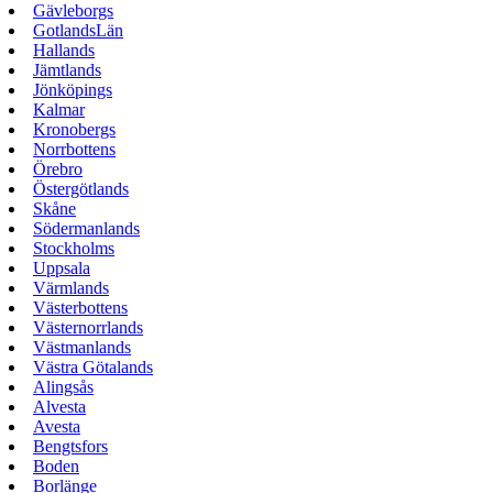
Gävleborgs
GotlandsLän
Hallands
Jämtlands
Jönköpings
Kalmar
Kronobergs
Norrbottens
Örebro
Östergötlands
Skåne
Södermanlands
Stockholms
Uppsala
Värmlands
Västerbottens
Västernorrlands
Västmanlands
Västra Götalands
Alingsås
Alvesta
Avesta
Bengtsfors
Boden
Borlänge