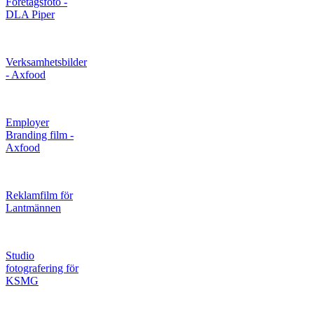
Företagsfoto -
DLA Piper
Verksamhetsbilder
- Axfood
Employer
Branding film -
Axfood
Reklamfilm för
Lantmännen
Studio
fotografering för
KSMG