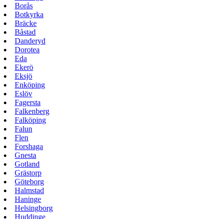
Borås
Botkyrka
Bräcke
Båstad
Danderyd
Dorotea
Eda
Ekerö
Eksjö
Enköping
Eslöv
Fagersta
Falkenberg
Falköping
Falun
Flen
Forshaga
Gnesta
Gotland
Grästorp
Göteborg
Halmstad
Haninge
Helsingborg
Huddinge