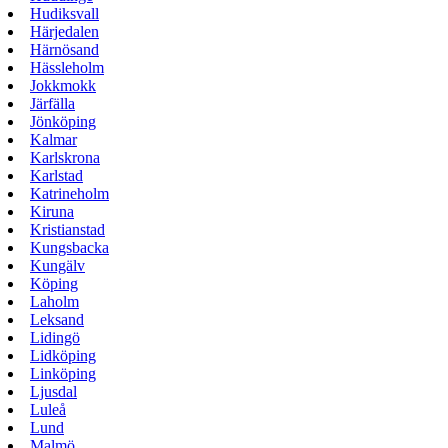
Hudiksvall
Härjedalen
Härnösand
Hässleholm
Jokkmokk
Järfälla
Jönköping
Kalmar
Karlskrona
Karlstad
Katrineholm
Kiruna
Kristianstad
Kungsbacka
Kungälv
Köping
Laholm
Leksand
Lidingö
Lidköping
Linköping
Ljusdal
Luleå
Lund
Malmö