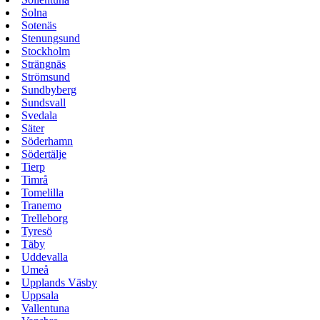
Solna
Sotenäs
Stenungsund
Stockholm
Strängnäs
Strömsund
Sundbyberg
Sundsvall
Svedala
Säter
Söderhamn
Södertälje
Tierp
Timrå
Tomelilla
Tranemo
Trelleborg
Tyresö
Täby
Uddevalla
Umeå
Upplands Väsby
Uppsala
Vallentuna