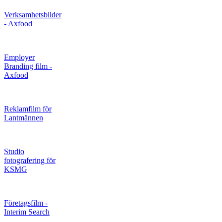
Verksamhetsbilder
- Axfood
Employer
Branding film -
Axfood
Reklamfilm för
Lantmännen
Studio
fotografering för
KSMG
Företagsfilm -
Interim Search