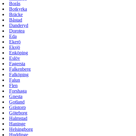
Borås
Botkyrka
Bräcke
Båstad
Danderyd
Dorotea
Eda
Ekerö
Eksjö
Enköping
Eslöv
Fagersta
Falkenberg
Falköping
Falun
Flen
Forshaga
Gnesta
Gotland
Grästorp
Göteborg
Halmstad
Haninge
Helsingborg
Huddinge