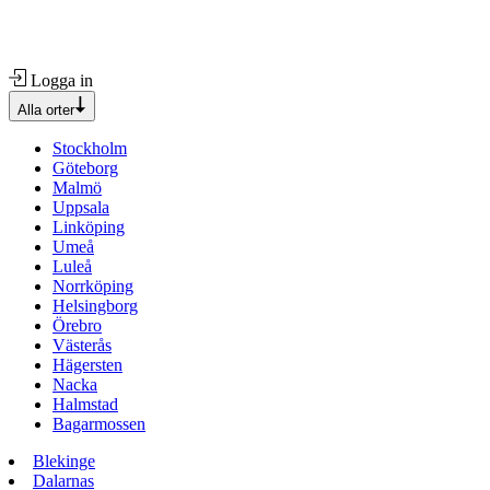
Logga in
Alla orter
Stockholm
Göteborg
Malmö
Uppsala
Linköping
Umeå
Luleå
Norrköping
Helsingborg
Örebro
Västerås
Hägersten
Nacka
Halmstad
Bagarmossen
Blekinge
Dalarnas