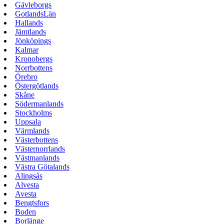
Gävleborgs
GotlandsLän
Hallands
Jämtlands
Jönköpings
Kalmar
Kronobergs
Norrbottens
Örebro
Östergötlands
Skåne
Södermanlands
Stockholms
Uppsala
Värmlands
Västerbottens
Västernorrlands
Västmanlands
Västra Götalands
Alingsås
Alvesta
Avesta
Bengtsfors
Boden
Borlänge