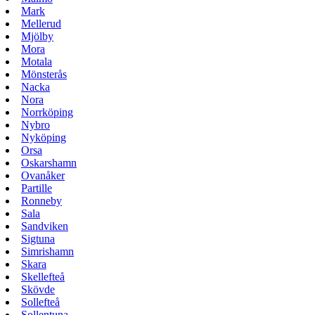
Mark
Mellerud
Mjölby
Mora
Motala
Mönsterås
Nacka
Nora
Norrköping
Nybro
Nyköping
Orsa
Oskarshamn
Ovanåker
Partille
Ronneby
Sala
Sandviken
Sigtuna
Simrishamn
Skara
Skellefteå
Skövde
Sollefteå
Sollentuna