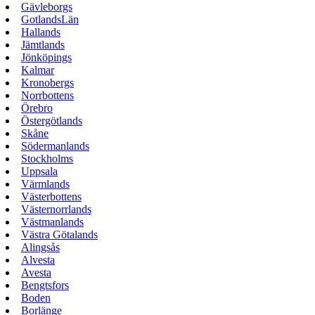
Gävleborgs
GotlandsLän
Hallands
Jämtlands
Jönköpings
Kalmar
Kronobergs
Norrbottens
Örebro
Östergötlands
Skåne
Södermanlands
Stockholms
Uppsala
Värmlands
Västerbottens
Västernorrlands
Västmanlands
Västra Götalands
Alingsås
Alvesta
Avesta
Bengtsfors
Boden
Borlänge