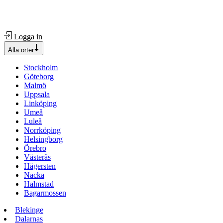
Logga in
Alla orter
Stockholm
Göteborg
Malmö
Uppsala
Linköping
Umeå
Luleå
Norrköping
Helsingborg
Örebro
Västerås
Hägersten
Nacka
Halmstad
Bagarmossen
Blekinge
Dalarnas