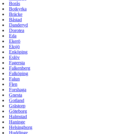
Borås
Botkyrka
Bräcke
Båstad
Danderyd
Dorotea
Eda
Ekerö
Eksjö
Enköping
Eslöv
Fagersta
Falkenberg
Falköping
Falun
Flen
Forshaga
Gnesta
Gotland
Grästorp
Göteborg
Halmstad
Haninge
Helsingborg
Huddinge