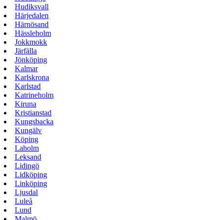
Hudiksvall
Härjedalen
Härnösand
Hässleholm
Jokkmokk
Järfälla
Jönköping
Kalmar
Karlskrona
Karlstad
Katrineholm
Kiruna
Kristianstad
Kungsbacka
Kungälv
Köping
Laholm
Leksand
Lidingö
Lidköping
Linköping
Ljusdal
Luleå
Lund
Malmö