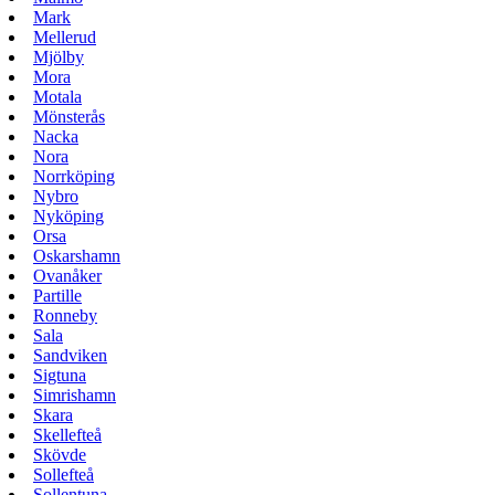
Mark
Mellerud
Mjölby
Mora
Motala
Mönsterås
Nacka
Nora
Norrköping
Nybro
Nyköping
Orsa
Oskarshamn
Ovanåker
Partille
Ronneby
Sala
Sandviken
Sigtuna
Simrishamn
Skara
Skellefteå
Skövde
Sollefteå
Sollentuna