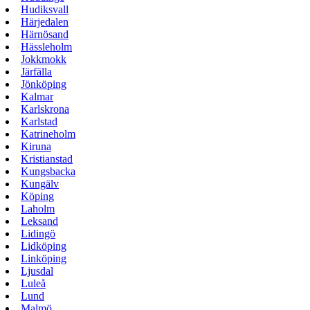
Hudiksvall
Härjedalen
Härnösand
Hässleholm
Jokkmokk
Järfälla
Jönköping
Kalmar
Karlskrona
Karlstad
Katrineholm
Kiruna
Kristianstad
Kungsbacka
Kungälv
Köping
Laholm
Leksand
Lidingö
Lidköping
Linköping
Ljusdal
Luleå
Lund
Malmö