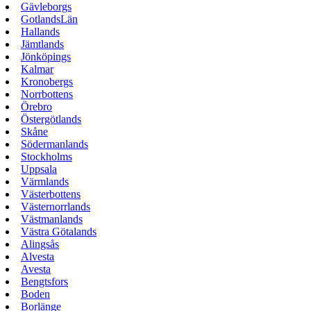
Gävleborgs
GotlandsLän
Hallands
Jämtlands
Jönköpings
Kalmar
Kronobergs
Norrbottens
Örebro
Östergötlands
Skåne
Södermanlands
Stockholms
Uppsala
Värmlands
Västerbottens
Västernorrlands
Västmanlands
Västra Götalands
Alingsås
Alvesta
Avesta
Bengtsfors
Boden
Borlänge