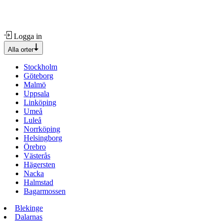
Logga in
Alla orter
Stockholm
Göteborg
Malmö
Uppsala
Linköping
Umeå
Luleå
Norrköping
Helsingborg
Örebro
Västerås
Hägersten
Nacka
Halmstad
Bagarmossen
Blekinge
Dalarnas