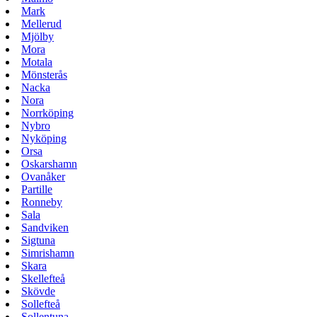
Mark
Mellerud
Mjölby
Mora
Motala
Mönsterås
Nacka
Nora
Norrköping
Nybro
Nyköping
Orsa
Oskarshamn
Ovanåker
Partille
Ronneby
Sala
Sandviken
Sigtuna
Simrishamn
Skara
Skellefteå
Skövde
Sollefteå
Sollentuna