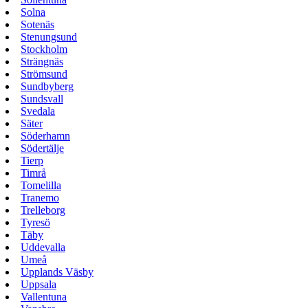
Solna
Sotenäs
Stenungsund
Stockholm
Strängnäs
Strömsund
Sundbyberg
Sundsvall
Svedala
Säter
Söderhamn
Södertälje
Tierp
Timrå
Tomelilla
Tranemo
Trelleborg
Tyresö
Täby
Uddevalla
Umeå
Upplands Väsby
Uppsala
Vallentuna