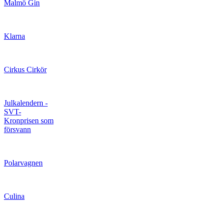
Malmö Gin
Klarna
Cirkus Cirkör
Julkalendern -
SVT-
Kronprisen som
försvann
Polarvagnen
Culina