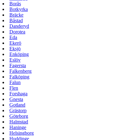
Borås
Botkyrka
Bräcke
Båstad
Danderyd
Dorotea
Eda
Ekerö
Eksjö
Enköping
Eslöv
Fagersta
Falkenberg
Falköping
Falun
Flen
Forshaga
Gnesta
Gotland
Grästorp
Göteborg
Halmstad
Haninge
Helsingborg
Huddinge