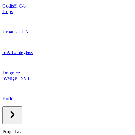
Godisöl C/o
Hops
Urbanista LA
SIA Tomteglass
Dragrace
Sverige - SVT
Buffé
Projekt av