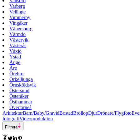
Vansbro
Varberg
Vellinge
Vimmerby
Vingåker
Vänersborg
Värmdö
Västervik
Västerås
Växjö
Ystad
Ånge
Åre
Örebro
Örkelljunga
Örnsköldsvik
Östersund
Österåker
Östhammar
Övertorneå
Arkitektur
Barn/Baby/Gravid
Bostad
Bröllop
Djur
Drönare/Flygfoto
Eve
fotografi
Videoproduktion
Filtrera