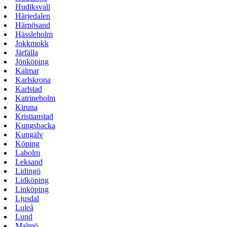
Hudiksvall
Härjedalen
Härnösand
Hässleholm
Jokkmokk
Järfälla
Jönköping
Kalmar
Karlskrona
Karlstad
Katrineholm
Kiruna
Kristianstad
Kungsbacka
Kungälv
Köping
Laholm
Leksand
Lidingö
Lidköping
Linköping
Ljusdal
Luleå
Lund
Malmö