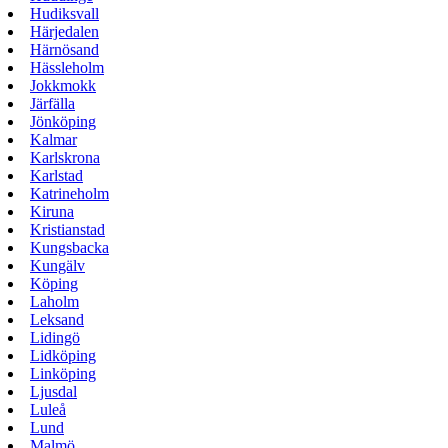
Hudiksvall
Härjedalen
Härnösand
Hässleholm
Jokkmokk
Järfälla
Jönköping
Kalmar
Karlskrona
Karlstad
Katrineholm
Kiruna
Kristianstad
Kungsbacka
Kungälv
Köping
Laholm
Leksand
Lidingö
Lidköping
Linköping
Ljusdal
Luleå
Lund
Malmö