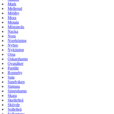
Mark
Mellerud
Mjölby
Mora
Motala
Mönsterås
Nacka
Nora
Norrköping
Nybro
Nyköping
Orsa
Oskarshamn
Ovanåker
Partille
Ronneby
Sala
Sandviken
Sigtuna
Simrishamn
Skara
Skellefteå
Skövde
Sollefteå
Sollentuna