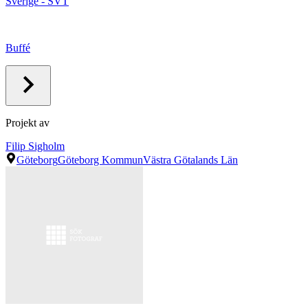
Sverige - SVT
Buffé
Projekt av
Filip Sigholm
Göteborg
Göteborg Kommun
Västra Götalands Län