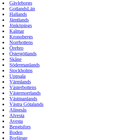
Gävleborgs
GotlandsLän
Hallands
Jämtlands
Jönköpings
Kalmar
Kronobergs
Norrbottens
Örebro
Östergötlands
Skåne
Södermanlands
Stockholms
Uppsala
Värmlands
Västerbottens
Västernorrlands
Västmanlands
Västra Götalands
Alingsås
Alvesta
Avesta
Bengtsfors
Boden
Borlänge