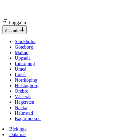
Logga in
Alla orter
Stockholm
Göteborg
Malmö
Uppsala
Linköping
Umeå
Luleå
Norrköping
Helsingborg
Örebro
Västerås
Hägersten
Nacka
Halmstad
Bagarmossen
Blekinge
Dalarnas