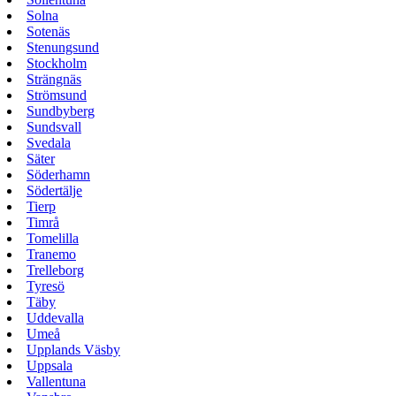
Solna
Sotenäs
Stenungsund
Stockholm
Strängnäs
Strömsund
Sundbyberg
Sundsvall
Svedala
Säter
Söderhamn
Södertälje
Tierp
Timrå
Tomelilla
Tranemo
Trelleborg
Tyresö
Täby
Uddevalla
Umeå
Upplands Väsby
Uppsala
Vallentuna