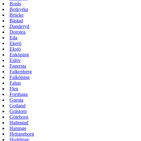
Borås
Botkyrka
Bräcke
Båstad
Danderyd
Dorotea
Eda
Ekerö
Eksjö
Enköping
Eslöv
Fagersta
Falkenberg
Falköping
Falun
Flen
Forshaga
Gnesta
Gotland
Grästorp
Göteborg
Halmstad
Haninge
Helsingborg
Huddinge