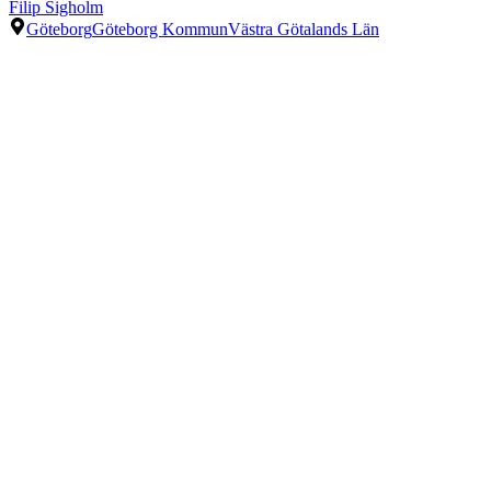
Filip Sigholm
Göteborg
Göteborg Kommun
Västra Götalands Län