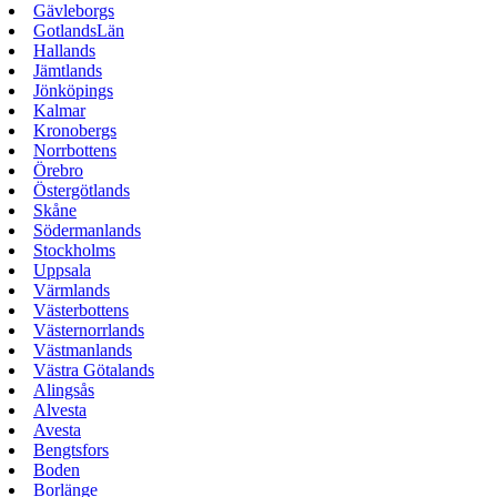
Gävleborgs
GotlandsLän
Hallands
Jämtlands
Jönköpings
Kalmar
Kronobergs
Norrbottens
Örebro
Östergötlands
Skåne
Södermanlands
Stockholms
Uppsala
Värmlands
Västerbottens
Västernorrlands
Västmanlands
Västra Götalands
Alingsås
Alvesta
Avesta
Bengtsfors
Boden
Borlänge