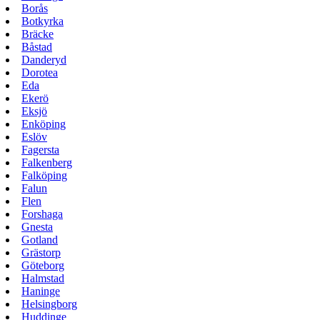
Borås
Botkyrka
Bräcke
Båstad
Danderyd
Dorotea
Eda
Ekerö
Eksjö
Enköping
Eslöv
Fagersta
Falkenberg
Falköping
Falun
Flen
Forshaga
Gnesta
Gotland
Grästorp
Göteborg
Halmstad
Haninge
Helsingborg
Huddinge