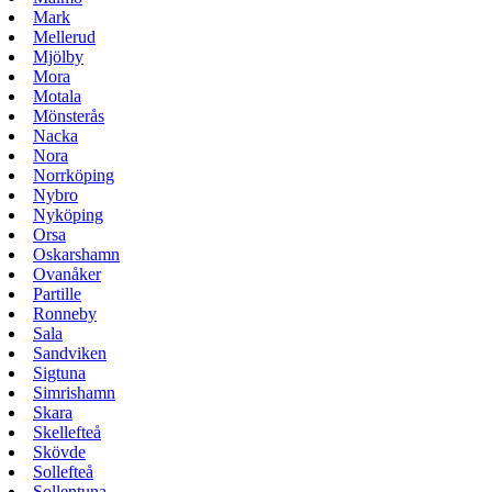
Mark
Mellerud
Mjölby
Mora
Motala
Mönsterås
Nacka
Nora
Norrköping
Nybro
Nyköping
Orsa
Oskarshamn
Ovanåker
Partille
Ronneby
Sala
Sandviken
Sigtuna
Simrishamn
Skara
Skellefteå
Skövde
Sollefteå
Sollentuna