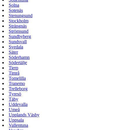
Solna
Sotenäs
Stenungsund
Stockholm
Strängnäs
Strömsund
Sundbyberg
Sundsvall
Svedala
Säter
Söderhamn
Södertälje
Tierp
Timrå
Tomelilla
Tranemo
Trelleborg
Tyresö
Täby
Uddevalla
Umeå
Upplands Väsby
Uppsala
Vallentuna