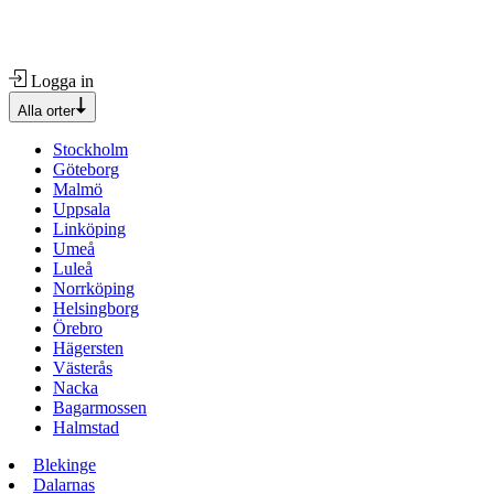
Logga in
Alla orter
Stockholm
Göteborg
Malmö
Uppsala
Linköping
Umeå
Luleå
Norrköping
Helsingborg
Örebro
Hägersten
Västerås
Nacka
Bagarmossen
Halmstad
Blekinge
Dalarnas