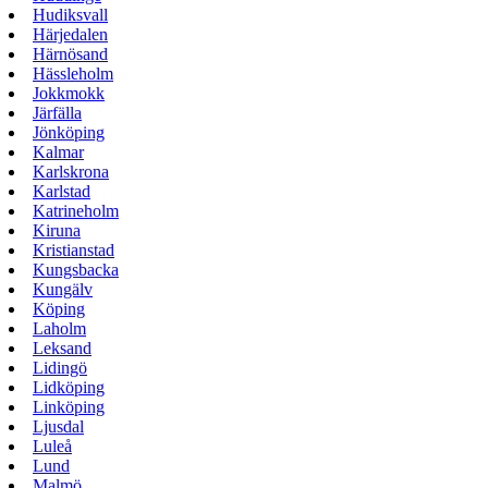
Hudiksvall
Härjedalen
Härnösand
Hässleholm
Jokkmokk
Järfälla
Jönköping
Kalmar
Karlskrona
Karlstad
Katrineholm
Kiruna
Kristianstad
Kungsbacka
Kungälv
Köping
Laholm
Leksand
Lidingö
Lidköping
Linköping
Ljusdal
Luleå
Lund
Malmö