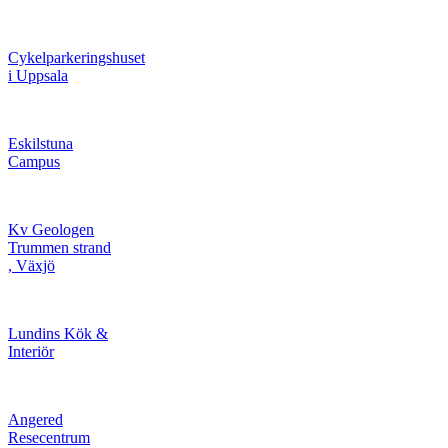
Cykelparkeringshuset
i Uppsala
Eskilstuna
Campus
Kv Geologen
Trummen strand
, Växjö
Lundins Kök &
Interiör
Angered
Resecentrum