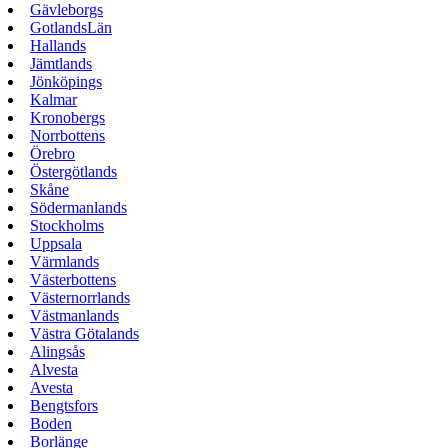
Gävleborgs
GotlandsLän
Hallands
Jämtlands
Jönköpings
Kalmar
Kronobergs
Norrbottens
Örebro
Östergötlands
Skåne
Södermanlands
Stockholms
Uppsala
Värmlands
Västerbottens
Västernorrlands
Västmanlands
Västra Götalands
Alingsås
Alvesta
Avesta
Bengtsfors
Boden
Borlänge