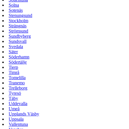
Solna
Sotenäs
Stenungsund
Stockholm
Strängnäs
Strömsund
Sundbyberg
Sundsvall
Svedala
Säter
Söderhamn
Södertälje
Tierp
Timrå
Tomelilla
Tranemo
Trelleborg
Tyresö
Täby
Uddevalla
Umeå
Upplands Väsby
Uppsala
Vallentuna