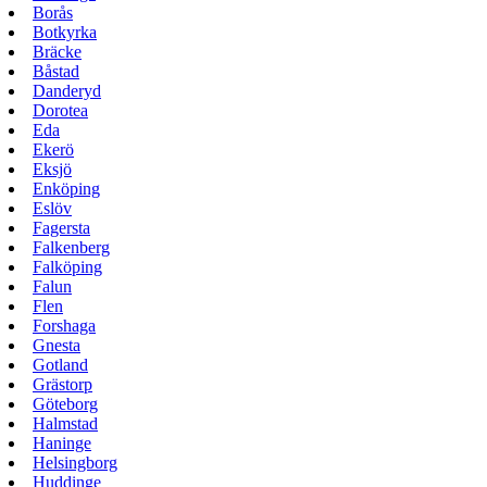
Borås
Botkyrka
Bräcke
Båstad
Danderyd
Dorotea
Eda
Ekerö
Eksjö
Enköping
Eslöv
Fagersta
Falkenberg
Falköping
Falun
Flen
Forshaga
Gnesta
Gotland
Grästorp
Göteborg
Halmstad
Haninge
Helsingborg
Huddinge