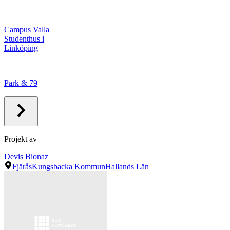
Campus Valla
Studenthus i
Linköping
Park & 79
Projekt av
Devis Bionaz
Fjärås
Kungsbacka Kommun
Hallands Län