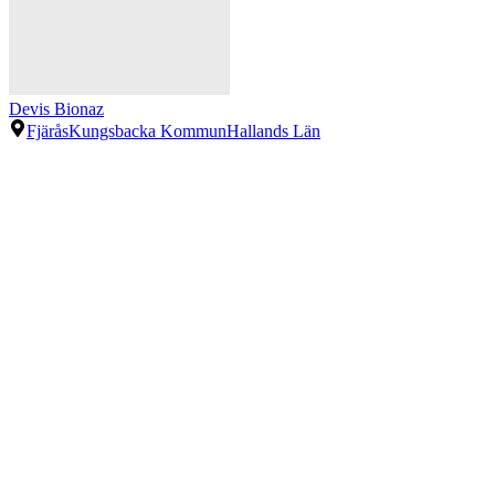
Devis Bionaz
Fjärås
Kungsbacka Kommun
Hallands Län