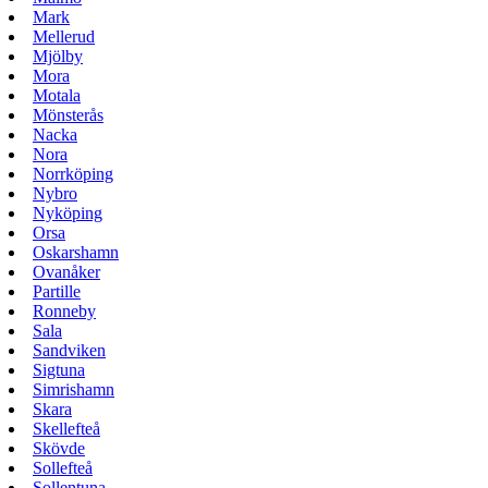
Mark
Mellerud
Mjölby
Mora
Motala
Mönsterås
Nacka
Nora
Norrköping
Nybro
Nyköping
Orsa
Oskarshamn
Ovanåker
Partille
Ronneby
Sala
Sandviken
Sigtuna
Simrishamn
Skara
Skellefteå
Skövde
Sollefteå
Sollentuna