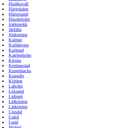
Hudiksvall
Härjedalen
Härnösand
Hässleholm
Jokkmokk
Järfälla
Jönköping
Kalmar
Karlskrona
Karlstad
Katrineholm
Kiruna
Kristianstad
Kungsbacka
Kungälv
Köping
Laholm
Leksand
Lidingö
Lidköping
Linköping
Ljusdal
Luleå
Lund
Malmö