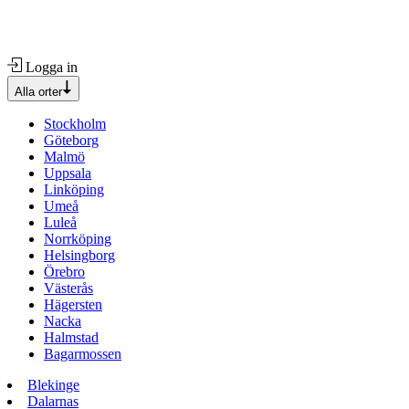
Logga in
Alla orter
Stockholm
Göteborg
Malmö
Uppsala
Linköping
Umeå
Luleå
Norrköping
Helsingborg
Örebro
Västerås
Hägersten
Nacka
Halmstad
Bagarmossen
Blekinge
Dalarnas