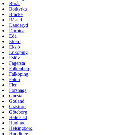
Borås
Botkyrka
Bräcke
Båstad
Danderyd
Dorotea
Eda
Ekerö
Eksjö
Enköping
Eslöv
Fagersta
Falkenberg
Falköping
Falun
Flen
Forshaga
Gnesta
Gotland
Grästorp
Göteborg
Halmstad
Haninge
Helsingborg
Huddinge