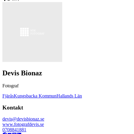
Devis Bionaz
Fotograf
Fjärås
Kungsbacka Kommun
Hallands Län
Kontakt
devis@devisbionaz.se
www.fotografdevis.se
0708841881