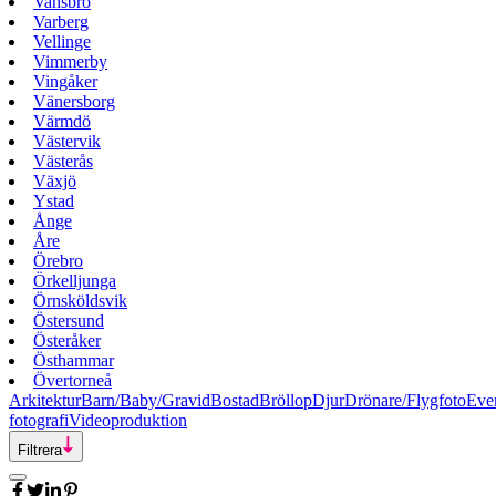
Vansbro
Varberg
Vellinge
Vimmerby
Vingåker
Vänersborg
Värmdö
Västervik
Västerås
Växjö
Ystad
Ånge
Åre
Örebro
Örkelljunga
Örnsköldsvik
Östersund
Österåker
Östhammar
Övertorneå
Arkitektur
Barn/Baby/Gravid
Bostad
Bröllop
Djur
Drönare/Flygfoto
Eve
fotografi
Videoproduktion
Filtrera