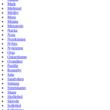
Mark
Mellerud
Mjölby
Mora
Motala
Mönsterås
Nacka
Nora
Norrköping
Nybro
Nyköping
Orsa
Oskarshamn
Ovanåker
Partille
Ronneby
Sala
Sandviken
Sigtuna
Simrishamn
Skara
Skellefteå
Skövde
Sollefteå
Sollentuna