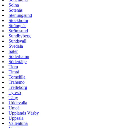
Solna
Sotenäs
Stenungsund
Stockholm
Strängnäs
Strömsund
Sundbyberg
Sundsvall
Svedala
Säter
Söderhamn
Södertälje
Tierp
Timrå
Tomelilla
Tranemo
Trelleborg
Tyresö
Täby
Uddevalla
Umeå
Upplands Väsby
Uppsala
Vallentuna