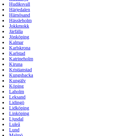
Hudiksvall
Härjedalen
Härnösand
Hässleholm
Jokkmokk
Järfälla
Jönköping
Kalmar
Karlskrona
Karlstad
Katrineholm
Kiruna
Kristianstad
Kungsbacka
Kungälv
Köping
Laholm
Leksand
Lidingö
Lidköping
Linköping
Ljusdal
Luleå
Lund
Malmö