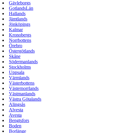
Gävleborgs
GotlandsLän
Hallands
Jämtlands
Jönköpings
Kalmar
Kronobergs
Norrbottens
Örebro
Östergötlands
Skåne
Södermanlands
Stockholms
Uppsala
Värmlands
Västerbottens
Västernorrlands
Västmanlands
Västra Götalands
Alingsås
Alvesta
Avesta
Bengtsfors
Boden
Borlänge