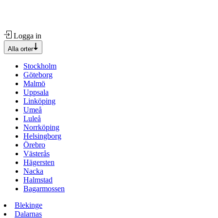
Logga in
Alla orter
Stockholm
Göteborg
Malmö
Uppsala
Linköping
Umeå
Luleå
Norrköping
Helsingborg
Örebro
Västerås
Hägersten
Nacka
Halmstad
Bagarmossen
Blekinge
Dalarnas