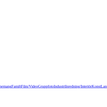
nemang
Familj
Film/Video
Gruppfoto
Industri
Inredning/Interiör
Konst
Lan