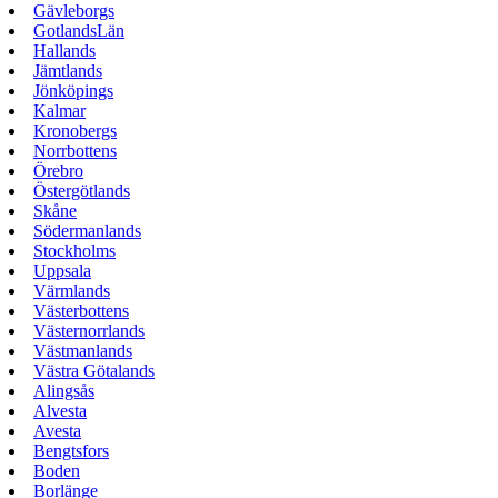
Gävleborgs
GotlandsLän
Hallands
Jämtlands
Jönköpings
Kalmar
Kronobergs
Norrbottens
Örebro
Östergötlands
Skåne
Södermanlands
Stockholms
Uppsala
Värmlands
Västerbottens
Västernorrlands
Västmanlands
Västra Götalands
Alingsås
Alvesta
Avesta
Bengtsfors
Boden
Borlänge