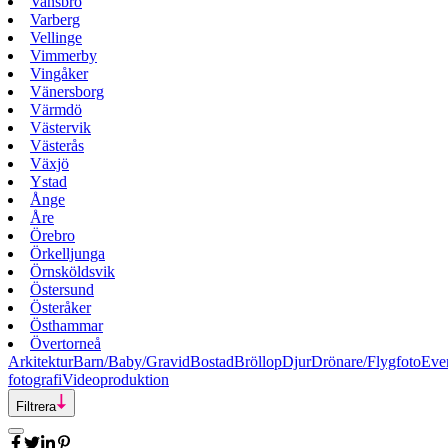
Vansbro
Varberg
Vellinge
Vimmerby
Vingåker
Vänersborg
Värmdö
Västervik
Västerås
Växjö
Ystad
Ånge
Åre
Örebro
Örkelljunga
Örnsköldsvik
Östersund
Österåker
Östhammar
Övertorneå
Arkitektur
Barn/Baby/Gravid
Bostad
Bröllop
Djur
Drönare/Flygfoto
Eve
fotografi
Videoproduktion
Filtrera