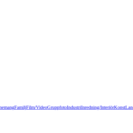
nemang
Familj
Film/Video
Gruppfoto
Industri
Inredning/Interiör
Konst
Lan