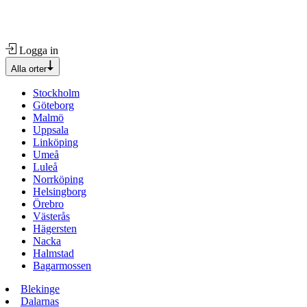
Logga in
Alla orter
Stockholm
Göteborg
Malmö
Uppsala
Linköping
Umeå
Luleå
Norrköping
Helsingborg
Örebro
Västerås
Hägersten
Nacka
Halmstad
Bagarmossen
Blekinge
Dalarnas