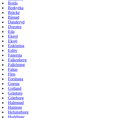
Borås
Botkyrka
Bräcke
Båstad
Danderyd
Dorotea
Eda
Ekerö
Eksjö
Enköping
Eslöv
Fagersta
Falkenberg
Falköping
Falun
Flen
Forshaga
Gnesta
Gotland
Grästorp
Göteborg
Halmstad
Haninge
Helsingborg
Huddinge