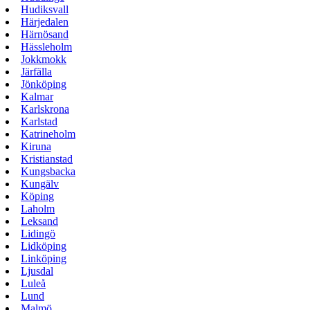
Hudiksvall
Härjedalen
Härnösand
Hässleholm
Jokkmokk
Järfälla
Jönköping
Kalmar
Karlskrona
Karlstad
Katrineholm
Kiruna
Kristianstad
Kungsbacka
Kungälv
Köping
Laholm
Leksand
Lidingö
Lidköping
Linköping
Ljusdal
Luleå
Lund
Malmö