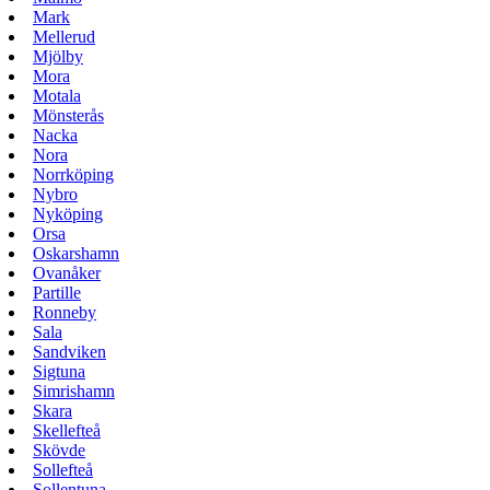
Mark
Mellerud
Mjölby
Mora
Motala
Mönsterås
Nacka
Nora
Norrköping
Nybro
Nyköping
Orsa
Oskarshamn
Ovanåker
Partille
Ronneby
Sala
Sandviken
Sigtuna
Simrishamn
Skara
Skellefteå
Skövde
Sollefteå
Sollentuna