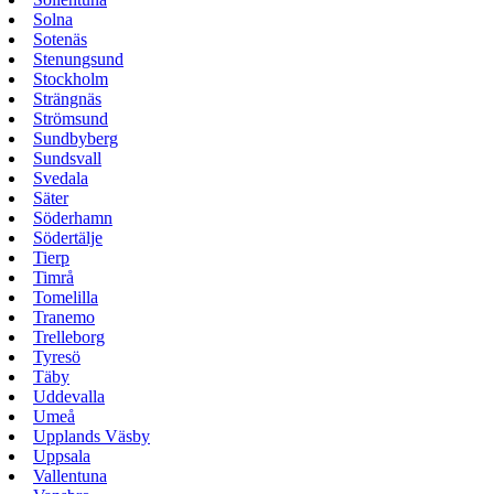
Solna
Sotenäs
Stenungsund
Stockholm
Strängnäs
Strömsund
Sundbyberg
Sundsvall
Svedala
Säter
Söderhamn
Södertälje
Tierp
Timrå
Tomelilla
Tranemo
Trelleborg
Tyresö
Täby
Uddevalla
Umeå
Upplands Väsby
Uppsala
Vallentuna