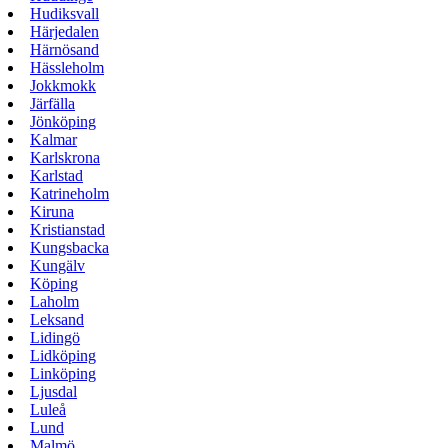
Hudiksvall
Härjedalen
Härnösand
Hässleholm
Jokkmokk
Järfälla
Jönköping
Kalmar
Karlskrona
Karlstad
Katrineholm
Kiruna
Kristianstad
Kungsbacka
Kungälv
Köping
Laholm
Leksand
Lidingö
Lidköping
Linköping
Ljusdal
Luleå
Lund
Malmö