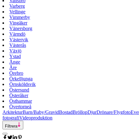
Vansbro
Varberg
Vellinge
Vimmerby
Vingåker
Vänersborg
Värmdö
Västervik
Västerås
Växjö
Ystad
Ånge
Åre
Örebro
Örkelljunga
Örnsköldsvik
Östersund
Österåker
Östhammar
Övertorneå
Arkitektur
Barn/Baby/Gravid
Bostad
Bröllop
Djur
Drönare/Flygfoto
Eve
fotografi
Videoproduktion
Filtrera