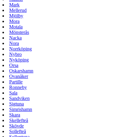
Mark
Mellerud
Mjölby
Mora
Motala
Mönsterås
Nacka
Nora
Norrköping
Nybro
Nyköping
Orsa
Oskarshamn
Ovanåker
Partille
Ronneby
Sala
Sandviken
Sigtuna
Simrishamn
Skara
Skellefteå
Skövde
Sollefteå
Sollentuna