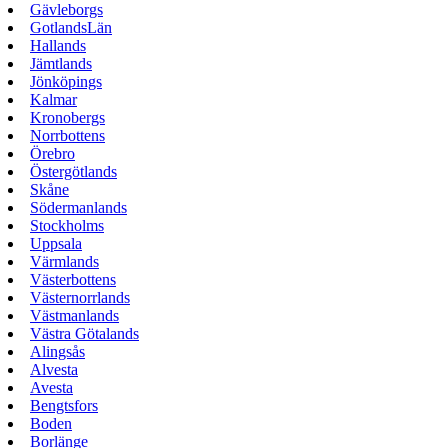
Gävleborgs
GotlandsLän
Hallands
Jämtlands
Jönköpings
Kalmar
Kronobergs
Norrbottens
Örebro
Östergötlands
Skåne
Södermanlands
Stockholms
Uppsala
Värmlands
Västerbottens
Västernorrlands
Västmanlands
Västra Götalands
Alingsås
Alvesta
Avesta
Bengtsfors
Boden
Borlänge