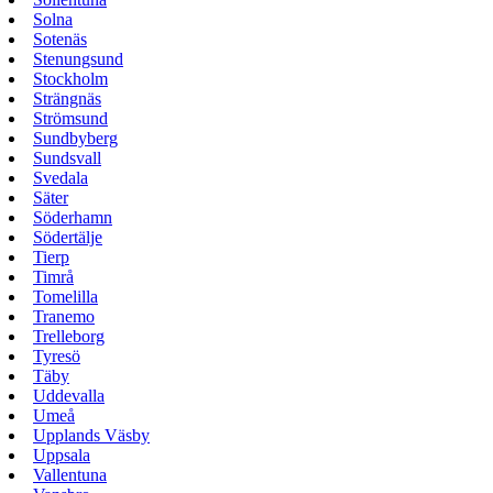
Solna
Sotenäs
Stenungsund
Stockholm
Strängnäs
Strömsund
Sundbyberg
Sundsvall
Svedala
Säter
Söderhamn
Södertälje
Tierp
Timrå
Tomelilla
Tranemo
Trelleborg
Tyresö
Täby
Uddevalla
Umeå
Upplands Väsby
Uppsala
Vallentuna