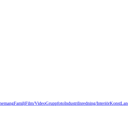
nemang
Familj
Film/Video
Gruppfoto
Industri
Inredning/Interiör
Konst
Lan