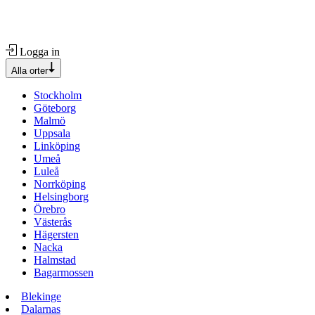
Logga in
Alla orter
Stockholm
Göteborg
Malmö
Uppsala
Linköping
Umeå
Luleå
Norrköping
Helsingborg
Örebro
Västerås
Hägersten
Nacka
Halmstad
Bagarmossen
Blekinge
Dalarnas