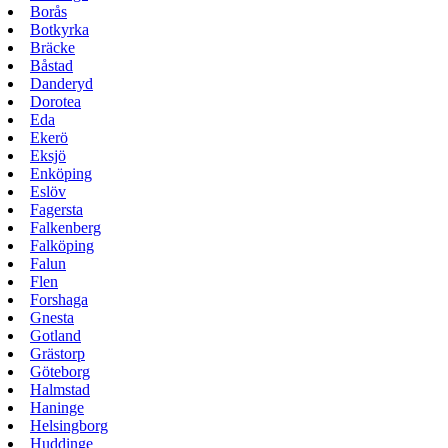
Borås
Botkyrka
Bräcke
Båstad
Danderyd
Dorotea
Eda
Ekerö
Eksjö
Enköping
Eslöv
Fagersta
Falkenberg
Falköping
Falun
Flen
Forshaga
Gnesta
Gotland
Grästorp
Göteborg
Halmstad
Haninge
Helsingborg
Huddinge