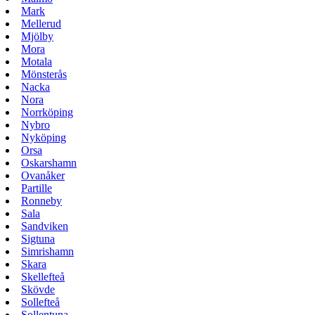
Mark
Mellerud
Mjölby
Mora
Motala
Mönsterås
Nacka
Nora
Norrköping
Nybro
Nyköping
Orsa
Oskarshamn
Ovanåker
Partille
Ronneby
Sala
Sandviken
Sigtuna
Simrishamn
Skara
Skellefteå
Skövde
Sollefteå
Sollentuna