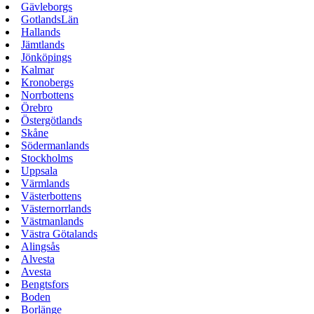
Gävleborgs
GotlandsLän
Hallands
Jämtlands
Jönköpings
Kalmar
Kronobergs
Norrbottens
Örebro
Östergötlands
Skåne
Södermanlands
Stockholms
Uppsala
Värmlands
Västerbottens
Västernorrlands
Västmanlands
Västra Götalands
Alingsås
Alvesta
Avesta
Bengtsfors
Boden
Borlänge