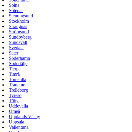
Solna
Sotenäs
Stenungsund
Stockholm
Strängnäs
Strömsund
Sundbyberg
Sundsvall
Svedala
Säter
Söderhamn
Södertälje
Tierp
Timrå
Tomelilla
Tranemo
Trelleborg
Tyresö
Täby
Uddevalla
Umeå
Upplands Väsby
Uppsala
Vallentuna