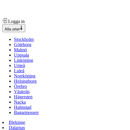
Logga in
Alla orter
Stockholm
Göteborg
Malmö
Uppsala
Linköping
Umeå
Luleå
Norrköping
Helsingborg
Örebro
Västerås
Hägersten
Nacka
Halmstad
Bagarmossen
Blekinge
Dalarnas