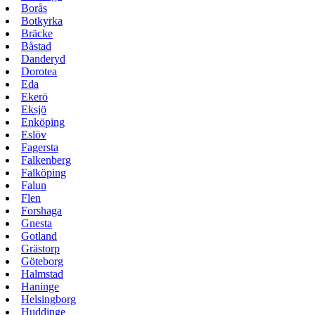
Borås
Botkyrka
Bräcke
Båstad
Danderyd
Dorotea
Eda
Ekerö
Eksjö
Enköping
Eslöv
Fagersta
Falkenberg
Falköping
Falun
Flen
Forshaga
Gnesta
Gotland
Grästorp
Göteborg
Halmstad
Haninge
Helsingborg
Huddinge