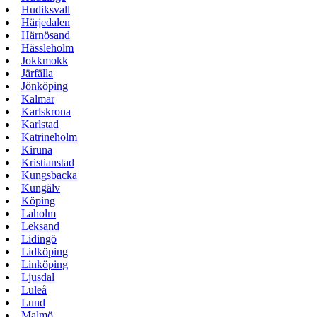
Hudiksvall
Härjedalen
Härnösand
Hässleholm
Jokkmokk
Järfälla
Jönköping
Kalmar
Karlskrona
Karlstad
Katrineholm
Kiruna
Kristianstad
Kungsbacka
Kungälv
Köping
Laholm
Leksand
Lidingö
Lidköping
Linköping
Ljusdal
Luleå
Lund
Malmö