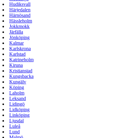
Hudiksvall
Härjedalen
Härnösand
Hässleholm
Jokkmokk
Järfälla
Jönköping
Kalmar
Karlskrona
Karlstad
Katrineholm
Kiruna
Kristianstad
Kungsbacka
Kungälv
Köping
Laholm
Leksand
Lidingö
Lidköping
Linköping
Ljusdal
Luleå
Lund
Malmö