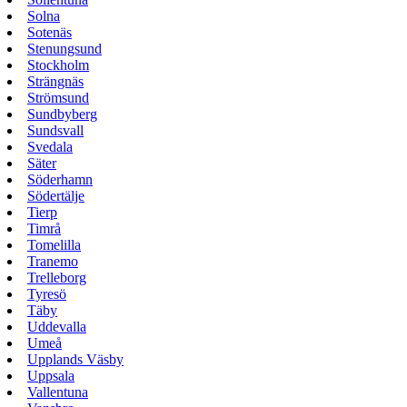
Solna
Sotenäs
Stenungsund
Stockholm
Strängnäs
Strömsund
Sundbyberg
Sundsvall
Svedala
Säter
Söderhamn
Södertälje
Tierp
Timrå
Tomelilla
Tranemo
Trelleborg
Tyresö
Täby
Uddevalla
Umeå
Upplands Väsby
Uppsala
Vallentuna