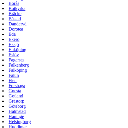
Borås
Botkyrka
Bräcke
Båstad
Danderyd
Dorotea
Eda
Ekerö
Eksjö
Enköping
Eslöv
Fagersta
Falkenberg
Falköping
Falun
Flen
Forshaga
Gnesta
Gotland
Grästorp
Göteborg
Halmstad
Haninge
Helsingborg
Huddinge