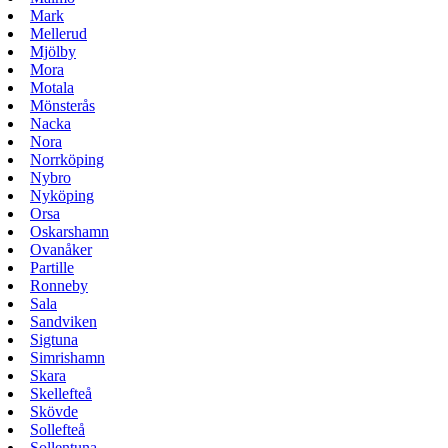
Mark
Mellerud
Mjölby
Mora
Motala
Mönsterås
Nacka
Nora
Norrköping
Nybro
Nyköping
Orsa
Oskarshamn
Ovanåker
Partille
Ronneby
Sala
Sandviken
Sigtuna
Simrishamn
Skara
Skellefteå
Skövde
Sollefteå
Sollentuna