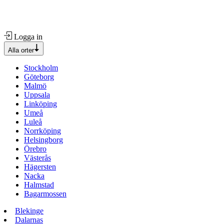
Logga in
Alla orter
Stockholm
Göteborg
Malmö
Uppsala
Linköping
Umeå
Luleå
Norrköping
Helsingborg
Örebro
Västerås
Hägersten
Nacka
Halmstad
Bagarmossen
Blekinge
Dalarnas