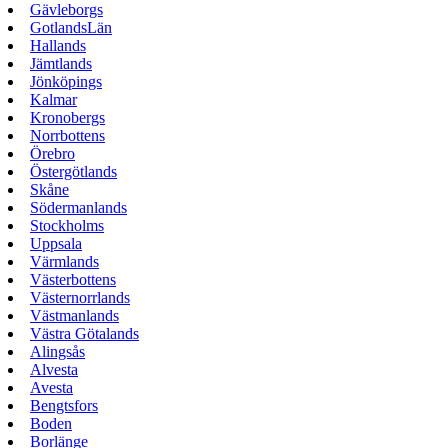
Gävleborgs
GotlandsLän
Hallands
Jämtlands
Jönköpings
Kalmar
Kronobergs
Norrbottens
Örebro
Östergötlands
Skåne
Södermanlands
Stockholms
Uppsala
Värmlands
Västerbottens
Västernorrlands
Västmanlands
Västra Götalands
Alingsås
Alvesta
Avesta
Bengtsfors
Boden
Borlänge