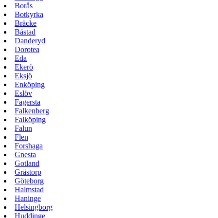
Borås
Botkyrka
Bräcke
Båstad
Danderyd
Dorotea
Eda
Ekerö
Eksjö
Enköping
Eslöv
Fagersta
Falkenberg
Falköping
Falun
Flen
Forshaga
Gnesta
Gotland
Grästorp
Göteborg
Halmstad
Haninge
Helsingborg
Huddinge