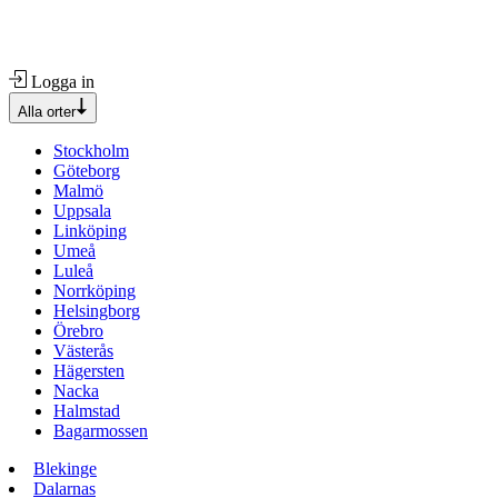
Logga in
Alla orter
Stockholm
Göteborg
Malmö
Uppsala
Linköping
Umeå
Luleå
Norrköping
Helsingborg
Örebro
Västerås
Hägersten
Nacka
Halmstad
Bagarmossen
Blekinge
Dalarnas