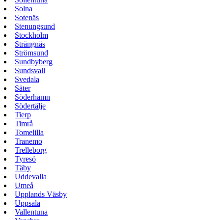
Solna
Sotenäs
Stenungsund
Stockholm
Strängnäs
Strömsund
Sundbyberg
Sundsvall
Svedala
Säter
Söderhamn
Södertälje
Tierp
Timrå
Tomelilla
Tranemo
Trelleborg
Tyresö
Täby
Uddevalla
Umeå
Upplands Väsby
Uppsala
Vallentuna