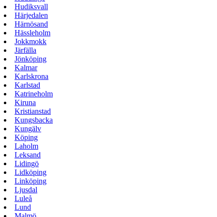
Hudiksvall
Härjedalen
Härnösand
Hässleholm
Jokkmokk
Järfälla
Jönköping
Kalmar
Karlskrona
Karlstad
Katrineholm
Kiruna
Kristianstad
Kungsbacka
Kungälv
Köping
Laholm
Leksand
Lidingö
Lidköping
Linköping
Ljusdal
Luleå
Lund
Malmö