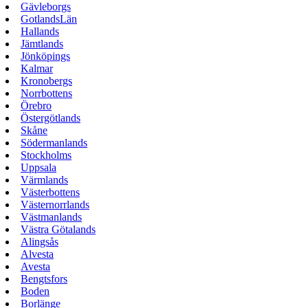
Gävleborgs
GotlandsLän
Hallands
Jämtlands
Jönköpings
Kalmar
Kronobergs
Norrbottens
Örebro
Östergötlands
Skåne
Södermanlands
Stockholms
Uppsala
Värmlands
Västerbottens
Västernorrlands
Västmanlands
Västra Götalands
Alingsås
Alvesta
Avesta
Bengtsfors
Boden
Borlänge