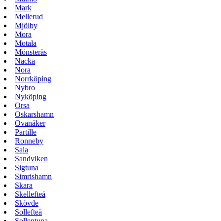
Mark
Mellerud
Mjölby
Mora
Motala
Mönsterås
Nacka
Nora
Norrköping
Nybro
Nyköping
Orsa
Oskarshamn
Ovanåker
Partille
Ronneby
Sala
Sandviken
Sigtuna
Simrishamn
Skara
Skellefteå
Skövde
Sollefteå
Sollentuna