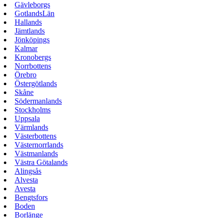
Gävleborgs
GotlandsLän
Hallands
Jämtlands
Jönköpings
Kalmar
Kronobergs
Norrbottens
Örebro
Östergötlands
Skåne
Södermanlands
Stockholms
Uppsala
Värmlands
Västerbottens
Västernorrlands
Västmanlands
Västra Götalands
Alingsås
Alvesta
Avesta
Bengtsfors
Boden
Borlänge