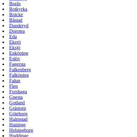
Borås
Botkyrka
Bräcke
Båstad
Danderyd
Dorotea
Eda
Ekerö
Eksjö
Enköping
Eslöv
Fagersta
Falkenberg
Falköping
Falun
Flen
Forshaga
Gnesta
Gotland
Grästorp
Göteborg
Halmstad
Haninge
Helsingborg
Huddinge