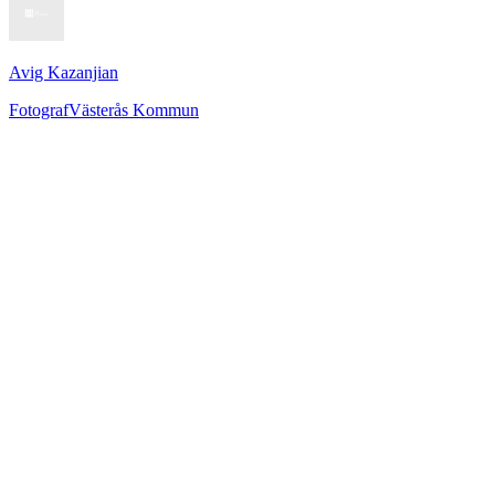
Avig Kazanjian
Fotograf
Västerås Kommun