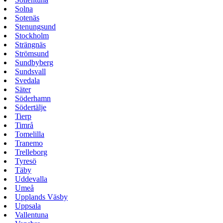
Solna
Sotenäs
Stenungsund
Stockholm
Strängnäs
Strömsund
Sundbyberg
Sundsvall
Svedala
Säter
Söderhamn
Södertälje
Tierp
Timrå
Tomelilla
Tranemo
Trelleborg
Tyresö
Täby
Uddevalla
Umeå
Upplands Väsby
Uppsala
Vallentuna