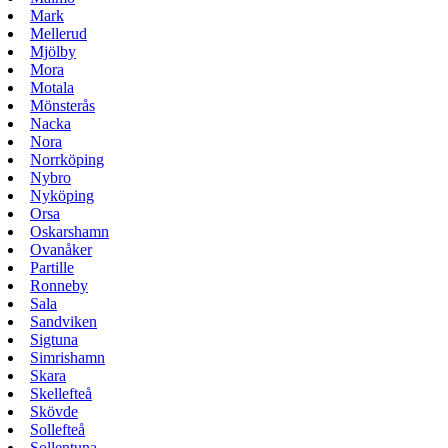
Mark
Mellerud
Mjölby
Mora
Motala
Mönsterås
Nacka
Nora
Norrköping
Nybro
Nyköping
Orsa
Oskarshamn
Ovanåker
Partille
Ronneby
Sala
Sandviken
Sigtuna
Simrishamn
Skara
Skellefteå
Skövde
Sollefteå
Sollentuna