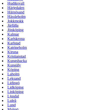
Hudiksvall
Härjedalen
Härnösand
Hässleholm
Jokkmokk
Järfälla
Jönköping
Kalmar
Karlskrona
Karlstad
Katrineholm
Kiruna
Kristianstad
Kungsbacka
Kungälv
Köping
Laholm
Leksand
Lidingö
Lidköping
Linköping
Ljusdal
Luleå
Lund
Malmö