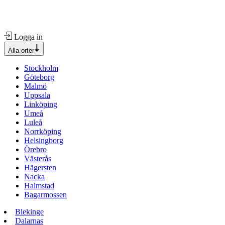
Logga in
Alla orter
Stockholm
Göteborg
Malmö
Uppsala
Linköping
Umeå
Luleå
Norrköping
Helsingborg
Örebro
Västerås
Hägersten
Nacka
Halmstad
Bagarmossen
Blekinge
Dalarnas