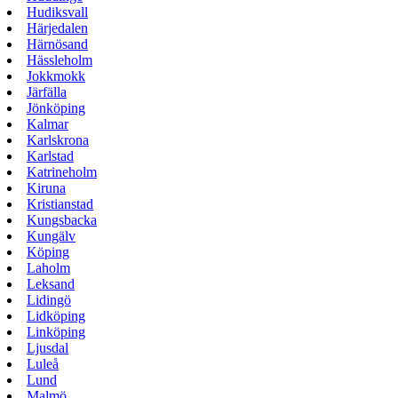
Hudiksvall
Härjedalen
Härnösand
Hässleholm
Jokkmokk
Järfälla
Jönköping
Kalmar
Karlskrona
Karlstad
Katrineholm
Kiruna
Kristianstad
Kungsbacka
Kungälv
Köping
Laholm
Leksand
Lidingö
Lidköping
Linköping
Ljusdal
Luleå
Lund
Malmö