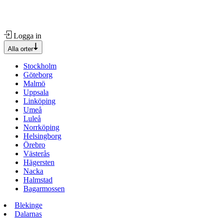
Logga in
Alla orter
Stockholm
Göteborg
Malmö
Uppsala
Linköping
Umeå
Luleå
Norrköping
Helsingborg
Örebro
Västerås
Hägersten
Nacka
Halmstad
Bagarmossen
Blekinge
Dalarnas