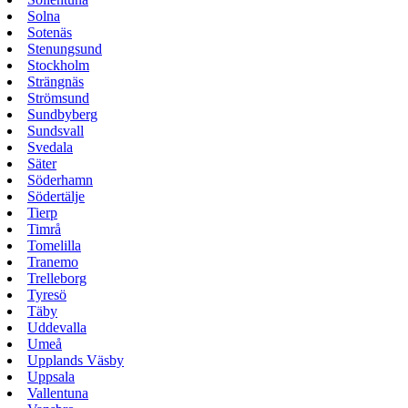
Solna
Sotenäs
Stenungsund
Stockholm
Strängnäs
Strömsund
Sundbyberg
Sundsvall
Svedala
Säter
Söderhamn
Södertälje
Tierp
Timrå
Tomelilla
Tranemo
Trelleborg
Tyresö
Täby
Uddevalla
Umeå
Upplands Väsby
Uppsala
Vallentuna