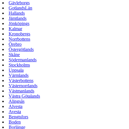
Gävleborgs
GotlandsLän
Hallands
Jämtlands
Jönköpings
Kalmar
Kronobergs
Norrbottens
Örebro
Östergötlands
Skåne
Södermanlands
Stockholms
Uppsala
Värmlands
Västerbottens
Västernorrlands
Västmanlands
Västra Götalands
Alingsås
Alvesta
Avesta
Bengtsfors
Boden
Borlänge