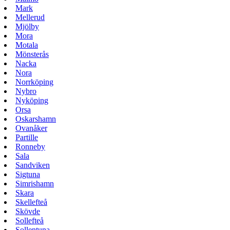
Mark
Mellerud
Mjölby
Mora
Motala
Mönsterås
Nacka
Nora
Norrköping
Nybro
Nyköping
Orsa
Oskarshamn
Ovanåker
Partille
Ronneby
Sala
Sandviken
Sigtuna
Simrishamn
Skara
Skellefteå
Skövde
Sollefteå
Sollentuna