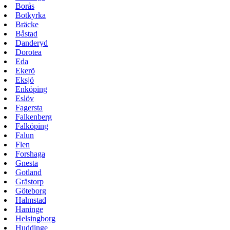
Borås
Botkyrka
Bräcke
Båstad
Danderyd
Dorotea
Eda
Ekerö
Eksjö
Enköping
Eslöv
Fagersta
Falkenberg
Falköping
Falun
Flen
Forshaga
Gnesta
Gotland
Grästorp
Göteborg
Halmstad
Haninge
Helsingborg
Huddinge