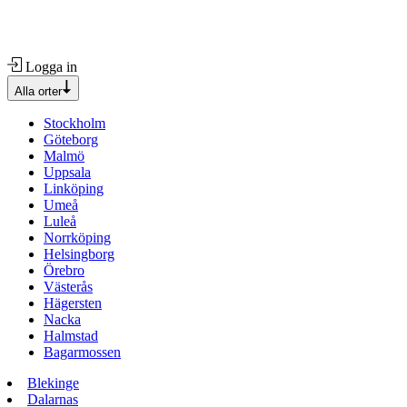
Logga in
Alla orter
Stockholm
Göteborg
Malmö
Uppsala
Linköping
Umeå
Luleå
Norrköping
Helsingborg
Örebro
Västerås
Hägersten
Nacka
Halmstad
Bagarmossen
Blekinge
Dalarnas