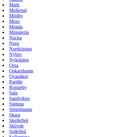
Mark
Mellerud
Mjölby
Mora
Motala
Mönsterås
Nacka
Nora
Norrköping
Nybro
Nyköping
Orsa
Oskarshamn
Ovanåker
Partille
Ronneby
Sala
Sandviken
Sigtuna
Simrishamn
Skara
Skellefteå
Skövde
Sollefteå
Sollentuna