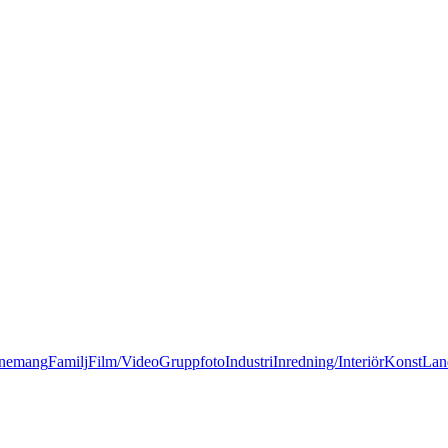
nemang
Familj
Film/Video
Gruppfoto
Industri
Inredning/Interiör
Konst
Lan