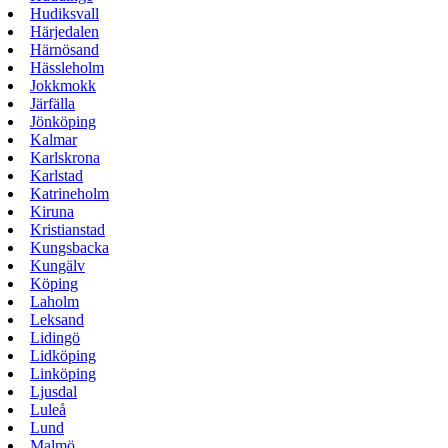
Hudiksvall
Härjedalen
Härnösand
Hässleholm
Jokkmokk
Järfälla
Jönköping
Kalmar
Karlskrona
Karlstad
Katrineholm
Kiruna
Kristianstad
Kungsbacka
Kungälv
Köping
Laholm
Leksand
Lidingö
Lidköping
Linköping
Ljusdal
Luleå
Lund
Malmö