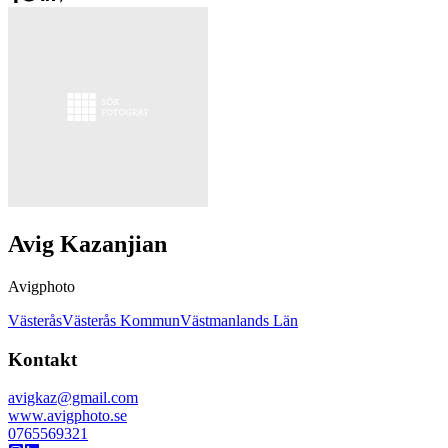
Avig Kazanjian
Avigphoto
Västerås
Västerås Kommun
Västmanlands Län
Kontakt
avigkaz@gmail.com
www.avigphoto.se
0765569321