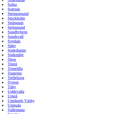
Solna
Sotenäs
Stenungsund
Stockholm
Strängnäs
Strömsund
Sundbyberg
Sundsvall
Svedala
Säter
Söderhamn
Södertälje
Tierp
Timrå
Tomelilla
Tranemo
Trelleborg
Tyresö
Täby
Uddevalla
Umeå
Upplands Väsby
Uppsala
Vallentuna