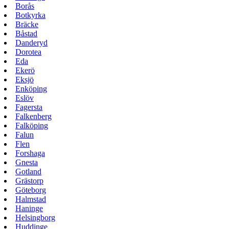
Borås
Botkyrka
Bräcke
Båstad
Danderyd
Dorotea
Eda
Ekerö
Eksjö
Enköping
Eslöv
Fagersta
Falkenberg
Falköping
Falun
Flen
Forshaga
Gnesta
Gotland
Grästorp
Göteborg
Halmstad
Haninge
Helsingborg
Huddinge