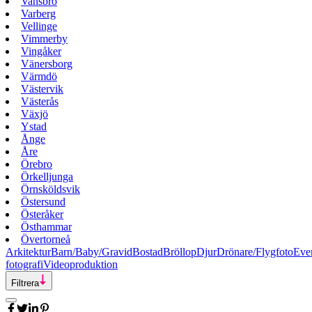
Vansbro
Varberg
Vellinge
Vimmerby
Vingåker
Vänersborg
Värmdö
Västervik
Västerås
Växjö
Ystad
Ånge
Åre
Örebro
Örkelljunga
Örnsköldsvik
Östersund
Österåker
Östhammar
Övertorneå
Arkitektur
Barn/Baby/Gravid
Bostad
Bröllop
Djur
Drönare/Flygfoto
Eve
fotografi
Videoproduktion
Filtrera