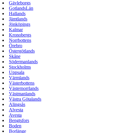
Gävleborgs
GotlandsLän
Hallands
Jämtlands
Jönköpings
Kalmar
Kronobergs
Norrbottens
Örebro
Östergötlands
Skåne
Södermanlands
Stockholms
Uppsala
Värmlands
Västerbottens
Västernorrlands
Västmanlands
Västra Götalands
Alingsås
Alvesta
Avesta
Bengtsfors
Boden
Borlänge