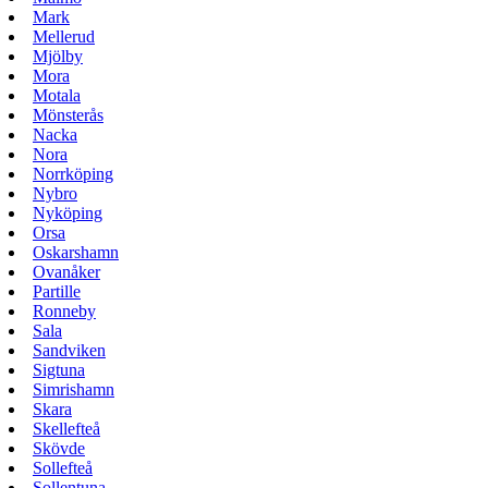
Mark
Mellerud
Mjölby
Mora
Motala
Mönsterås
Nacka
Nora
Norrköping
Nybro
Nyköping
Orsa
Oskarshamn
Ovanåker
Partille
Ronneby
Sala
Sandviken
Sigtuna
Simrishamn
Skara
Skellefteå
Skövde
Sollefteå
Sollentuna