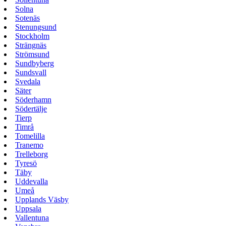
Solna
Sotenäs
Stenungsund
Stockholm
Strängnäs
Strömsund
Sundbyberg
Sundsvall
Svedala
Säter
Söderhamn
Södertälje
Tierp
Timrå
Tomelilla
Tranemo
Trelleborg
Tyresö
Täby
Uddevalla
Umeå
Upplands Väsby
Uppsala
Vallentuna