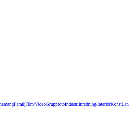
nemang
Familj
Film/Video
Gruppfoto
Industri
Inredning/Interiör
Konst
Lan