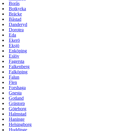
Borås
Botkyrka
Bräcke
Båstad
Danderyd
Dorotea
Eda
Ekerö
Eksjö
Enköping
Eslöv
Fagersta
Falkenberg
Falköping
Falun
Flen
Forshaga
Gnesta
Gotland
Grästorp
Göteborg
Halmstad
Haninge
Helsingborg
Huddinge