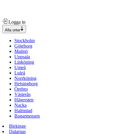
Logga in
Alla orter
Stockholm
Göteborg
Malmö
Uppsala
Linköping
Umeå
Luleå
Norrköping
Helsingborg
Örebro
Västerås
Hägersten
Nacka
Halmstad
Bagarmossen
Blekinge
Dalarnas