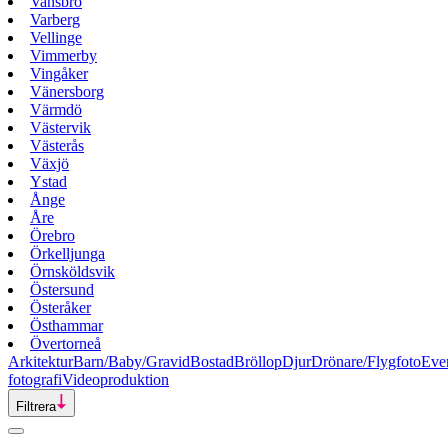
Vansbro
Varberg
Vellinge
Vimmerby
Vingåker
Vänersborg
Värmdö
Västervik
Västerås
Växjö
Ystad
Ånge
Åre
Örebro
Örkelljunga
Örnsköldsvik
Östersund
Österåker
Östhammar
Övertorneå
Arkitektur
Barn/Baby/Gravid
Bostad
Bröllop
Djur
Drönare/Flygfoto
Eve
fotografi
Videoproduktion
Filtrera