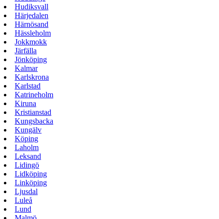
Hudiksvall
Härjedalen
Härnösand
Hässleholm
Jokkmokk
Järfälla
Jönköping
Kalmar
Karlskrona
Karlstad
Katrineholm
Kiruna
Kristianstad
Kungsbacka
Kungälv
Köping
Laholm
Leksand
Lidingö
Lidköping
Linköping
Ljusdal
Luleå
Lund
Malmö