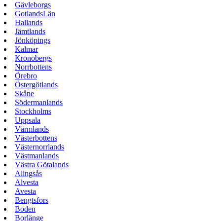
Gävleborgs
GotlandsLän
Hallands
Jämtlands
Jönköpings
Kalmar
Kronobergs
Norrbottens
Örebro
Östergötlands
Skåne
Södermanlands
Stockholms
Uppsala
Värmlands
Västerbottens
Västernorrlands
Västmanlands
Västra Götalands
Alingsås
Alvesta
Avesta
Bengtsfors
Boden
Borlänge