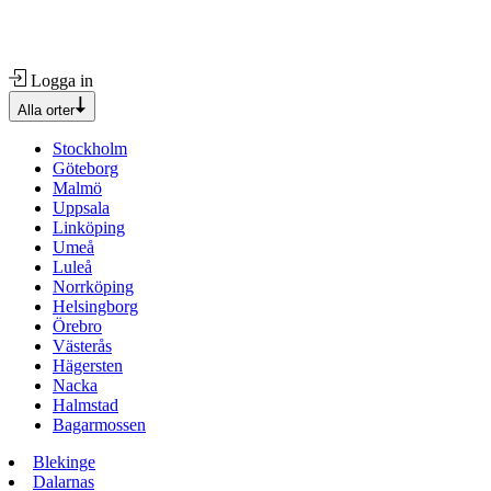
Logga in
Alla orter
Stockholm
Göteborg
Malmö
Uppsala
Linköping
Umeå
Luleå
Norrköping
Helsingborg
Örebro
Västerås
Hägersten
Nacka
Halmstad
Bagarmossen
Blekinge
Dalarnas