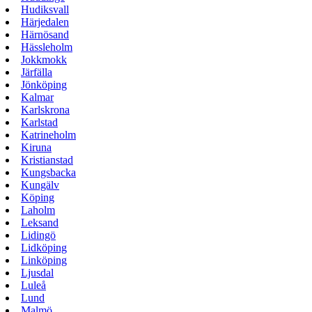
Hudiksvall
Härjedalen
Härnösand
Hässleholm
Jokkmokk
Järfälla
Jönköping
Kalmar
Karlskrona
Karlstad
Katrineholm
Kiruna
Kristianstad
Kungsbacka
Kungälv
Köping
Laholm
Leksand
Lidingö
Lidköping
Linköping
Ljusdal
Luleå
Lund
Malmö