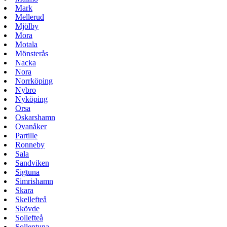
Mark
Mellerud
Mjölby
Mora
Motala
Mönsterås
Nacka
Nora
Norrköping
Nybro
Nyköping
Orsa
Oskarshamn
Ovanåker
Partille
Ronneby
Sala
Sandviken
Sigtuna
Simrishamn
Skara
Skellefteå
Skövde
Sollefteå
Sollentuna