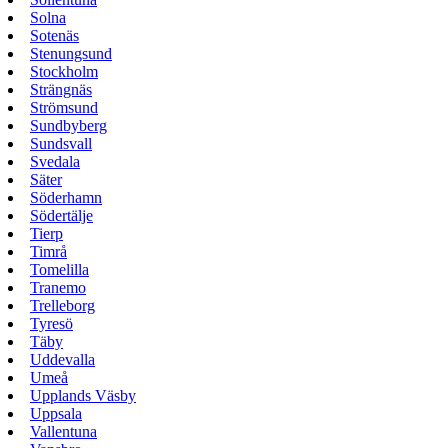
Solna
Sotenäs
Stenungsund
Stockholm
Strängnäs
Strömsund
Sundbyberg
Sundsvall
Svedala
Säter
Söderhamn
Södertälje
Tierp
Timrå
Tomelilla
Tranemo
Trelleborg
Tyresö
Täby
Uddevalla
Umeå
Upplands Väsby
Uppsala
Vallentuna