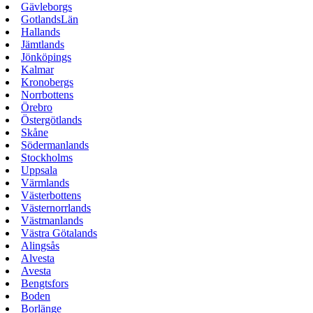
Gävleborgs
GotlandsLän
Hallands
Jämtlands
Jönköpings
Kalmar
Kronobergs
Norrbottens
Örebro
Östergötlands
Skåne
Södermanlands
Stockholms
Uppsala
Värmlands
Västerbottens
Västernorrlands
Västmanlands
Västra Götalands
Alingsås
Alvesta
Avesta
Bengtsfors
Boden
Borlänge