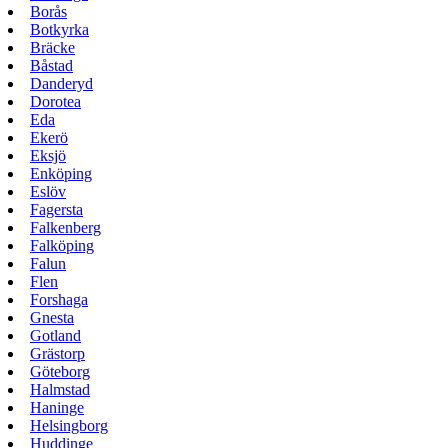
Borås
Botkyrka
Bräcke
Båstad
Danderyd
Dorotea
Eda
Ekerö
Eksjö
Enköping
Eslöv
Fagersta
Falkenberg
Falköping
Falun
Flen
Forshaga
Gnesta
Gotland
Grästorp
Göteborg
Halmstad
Haninge
Helsingborg
Huddinge