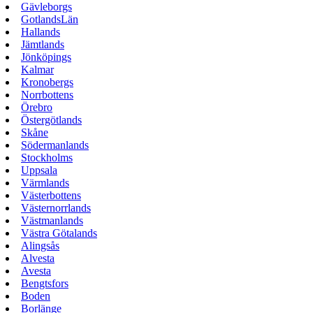
Gävleborgs
GotlandsLän
Hallands
Jämtlands
Jönköpings
Kalmar
Kronobergs
Norrbottens
Örebro
Östergötlands
Skåne
Södermanlands
Stockholms
Uppsala
Värmlands
Västerbottens
Västernorrlands
Västmanlands
Västra Götalands
Alingsås
Alvesta
Avesta
Bengtsfors
Boden
Borlänge