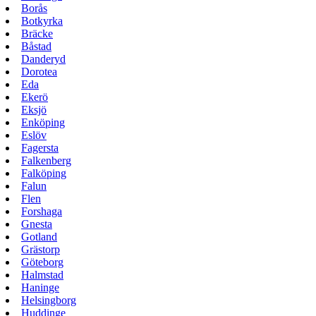
Borås
Botkyrka
Bräcke
Båstad
Danderyd
Dorotea
Eda
Ekerö
Eksjö
Enköping
Eslöv
Fagersta
Falkenberg
Falköping
Falun
Flen
Forshaga
Gnesta
Gotland
Grästorp
Göteborg
Halmstad
Haninge
Helsingborg
Huddinge