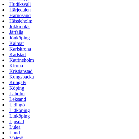
Hudiksvall
Härjedalen
Härnösand
Hässleholm
Jokkmokk
Järfälla
Jönköping
Kalmar
Karlskrona
Karlstad
Katrineholm
Kiruna
Kristianstad
Kungsbacka
Kungälv
Köping
Laholm
Leksand
Lidingö
Lidköping
Linköping
Ljusdal
Luleå
Lund
Malmö