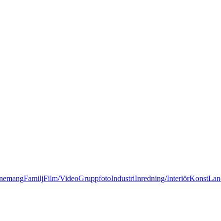
nemang
Familj
Film/Video
Gruppfoto
Industri
Inredning/Interiör
Konst
Lan