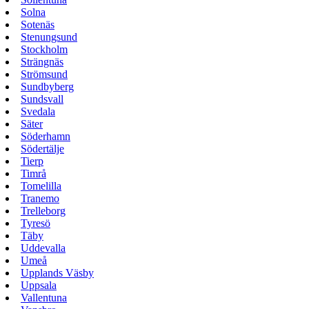
Solna
Sotenäs
Stenungsund
Stockholm
Strängnäs
Strömsund
Sundbyberg
Sundsvall
Svedala
Säter
Söderhamn
Södertälje
Tierp
Timrå
Tomelilla
Tranemo
Trelleborg
Tyresö
Täby
Uddevalla
Umeå
Upplands Väsby
Uppsala
Vallentuna