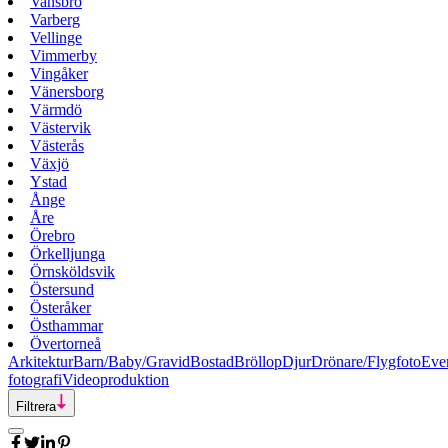
Vansbro
Varberg
Vellinge
Vimmerby
Vingåker
Vänersborg
Värmdö
Västervik
Västerås
Växjö
Ystad
Ånge
Åre
Örebro
Örkelljunga
Örnsköldsvik
Östersund
Österåker
Östhammar
Övertorneå
Arkitektur
Barn/Baby/Gravid
Bostad
Bröllop
Djur
Drönare/Flygfoto
Eve
fotografi
Videoproduktion
Filtrera