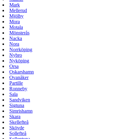
Mark
Mellerud
Mjölby
Mora
Motala
Mönsterås
Nacka
Nora
Norrköping
Nybro
Nyköping
Orsa
Oskarshamn
Ovanåker
Partille
Ronneby
Sala
Sandviken
Sigtuna
Simrishamn
Skara
Skellefteå
Skövde
Sollefteå
Sollentuna