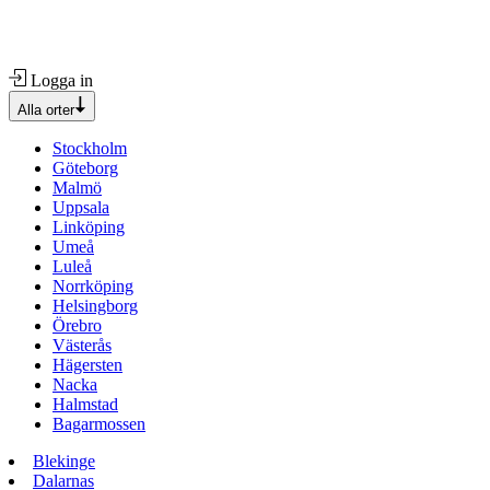
Logga in
Alla orter
Stockholm
Göteborg
Malmö
Uppsala
Linköping
Umeå
Luleå
Norrköping
Helsingborg
Örebro
Västerås
Hägersten
Nacka
Halmstad
Bagarmossen
Blekinge
Dalarnas