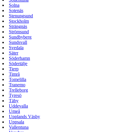
Solna
Sotenäs
Stenungsund
Stockholm
Strängnäs
Strömsund
Sundbyberg
Sundsvall
Svedala
Säter
Söderhamn
Södertälje
Tierp
Timrå
Tomelilla
Tranemo
Trelleborg
Tyresö
Täby
Uddevalla
Umeå
Upplands Väsby
Uppsala
Vallentuna