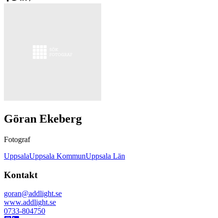
Göran Ekeberg
Fotograf
Uppsala
Uppsala Kommun
Uppsala Län
Kontakt
goran@addlight.se
www.addlight.se
0733-804750