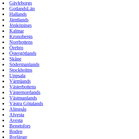
Gävleborgs
GotlandsLän
Hallands
Jämtlands
Jönköpings
Kalmar
Kronobergs
Norrbottens
Örebro
Östergötlands
Skåne
Södermanlands
Stockholms
Uppsala
Värmlands
Västerbottens
Västernorrlands
Västmanlands
Västra Götalands
Alingsås
Alvesta
Avesta
Bengtsfors
Boden
Borlänge