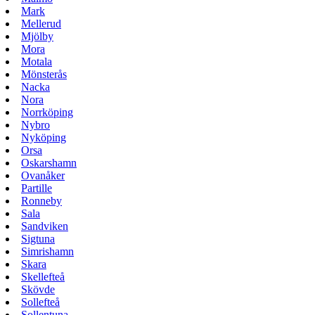
Mark
Mellerud
Mjölby
Mora
Motala
Mönsterås
Nacka
Nora
Norrköping
Nybro
Nyköping
Orsa
Oskarshamn
Ovanåker
Partille
Ronneby
Sala
Sandviken
Sigtuna
Simrishamn
Skara
Skellefteå
Skövde
Sollefteå
Sollentuna