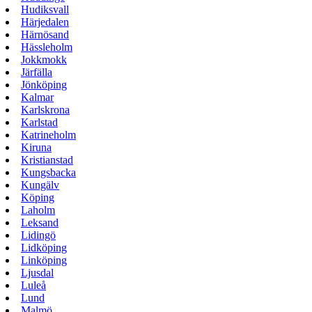
Hudiksvall
Härjedalen
Härnösand
Hässleholm
Jokkmokk
Järfälla
Jönköping
Kalmar
Karlskrona
Karlstad
Katrineholm
Kiruna
Kristianstad
Kungsbacka
Kungälv
Köping
Laholm
Leksand
Lidingö
Lidköping
Linköping
Ljusdal
Luleå
Lund
Malmö