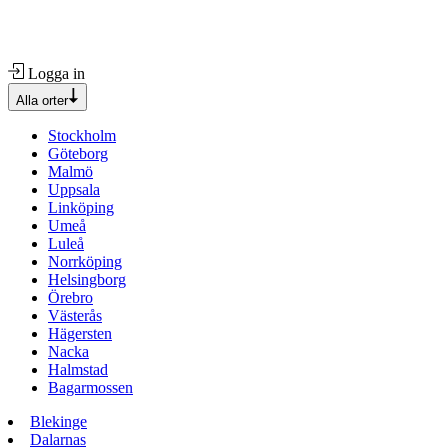
Logga in
Alla orter
Stockholm
Göteborg
Malmö
Uppsala
Linköping
Umeå
Luleå
Norrköping
Helsingborg
Örebro
Västerås
Hägersten
Nacka
Halmstad
Bagarmossen
Blekinge
Dalarnas