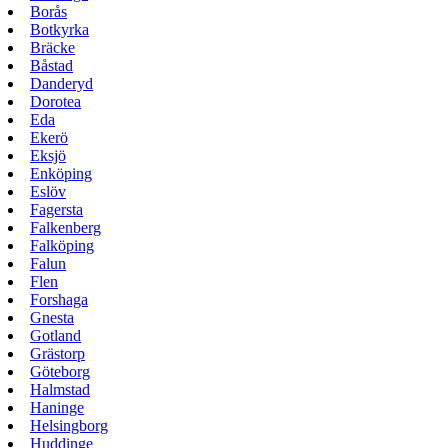
Borås
Botkyrka
Bräcke
Båstad
Danderyd
Dorotea
Eda
Ekerö
Eksjö
Enköping
Eslöv
Fagersta
Falkenberg
Falköping
Falun
Flen
Forshaga
Gnesta
Gotland
Grästorp
Göteborg
Halmstad
Haninge
Helsingborg
Huddinge