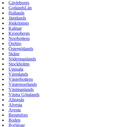
Gävleborgs
GotlandsLän
Hallands
Jämtlands
Jönköpings
Kalmar
Kronobergs
Norrbottens
Örebro
Östergötlands
Skåne
Södermanlands
Stockholms
Uppsala
Värmlands
Västerbottens
Västernorrlands
Västmanlands
Västra Götalands
Alingsås
Alvesta
Avesta
Bengtsfors
Boden
Borlänge