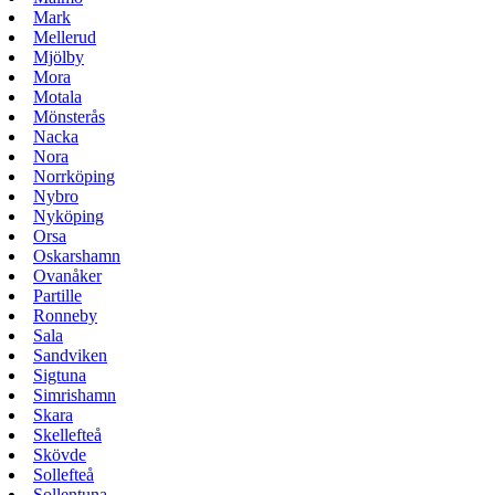
Mark
Mellerud
Mjölby
Mora
Motala
Mönsterås
Nacka
Nora
Norrköping
Nybro
Nyköping
Orsa
Oskarshamn
Ovanåker
Partille
Ronneby
Sala
Sandviken
Sigtuna
Simrishamn
Skara
Skellefteå
Skövde
Sollefteå
Sollentuna