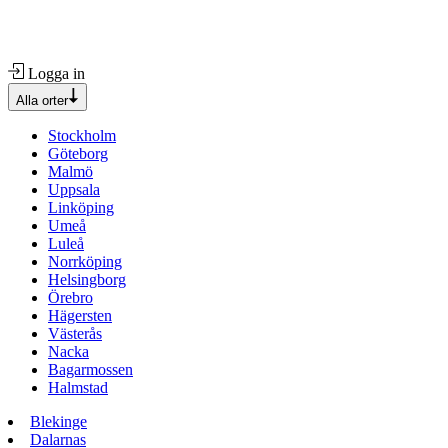
Logga in
Alla orter
Stockholm
Göteborg
Malmö
Uppsala
Linköping
Umeå
Luleå
Norrköping
Helsingborg
Örebro
Hägersten
Västerås
Nacka
Bagarmossen
Halmstad
Blekinge
Dalarnas