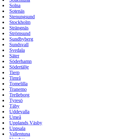
Solna
Sotenäs
Stenungsund
Stockholm
Strängnäs
Strömsund
Sundbyberg
Sundsvall
Svedala
Säter
Söderhamn
Södertälje
Tierp
Timrå
Tomelilla
Tranemo
Trelleborg
Tyresö
Täby
Uddevalla
Umeå
Upplands Väsby
Uppsala
Vallentuna