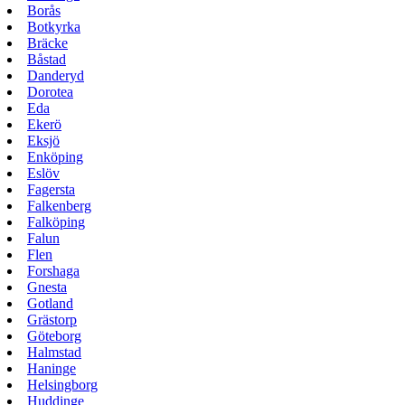
Borås
Botkyrka
Bräcke
Båstad
Danderyd
Dorotea
Eda
Ekerö
Eksjö
Enköping
Eslöv
Fagersta
Falkenberg
Falköping
Falun
Flen
Forshaga
Gnesta
Gotland
Grästorp
Göteborg
Halmstad
Haninge
Helsingborg
Huddinge