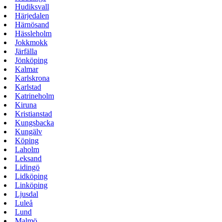
Hudiksvall
Härjedalen
Härnösand
Hässleholm
Jokkmokk
Järfälla
Jönköping
Kalmar
Karlskrona
Karlstad
Katrineholm
Kiruna
Kristianstad
Kungsbacka
Kungälv
Köping
Laholm
Leksand
Lidingö
Lidköping
Linköping
Ljusdal
Luleå
Lund
Malmö