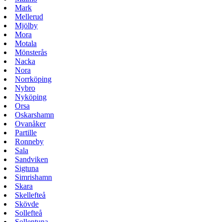
Mark
Mellerud
Mjölby
Mora
Motala
Mönsterås
Nacka
Nora
Norrköping
Nybro
Nyköping
Orsa
Oskarshamn
Ovanåker
Partille
Ronneby
Sala
Sandviken
Sigtuna
Simrishamn
Skara
Skellefteå
Skövde
Sollefteå
Sollentuna