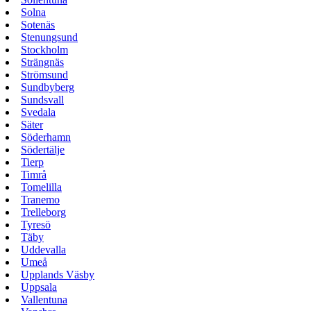
Solna
Sotenäs
Stenungsund
Stockholm
Strängnäs
Strömsund
Sundbyberg
Sundsvall
Svedala
Säter
Söderhamn
Södertälje
Tierp
Timrå
Tomelilla
Tranemo
Trelleborg
Tyresö
Täby
Uddevalla
Umeå
Upplands Väsby
Uppsala
Vallentuna