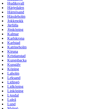
Hudiksvall
Härjedalen
Härnösand
Hässleholm
Jokkmokk
Järfälla
Jönköping
Kalmar
Karlskrona
Karlstad
Katrineholm
Kiruna
Kristianstad
Kungsbacka
Kungälv
Köping
Laholm
Leksand
Lidingö
Lidköping
Linköping
Ljusdal
Luleå
Lund
Malmö