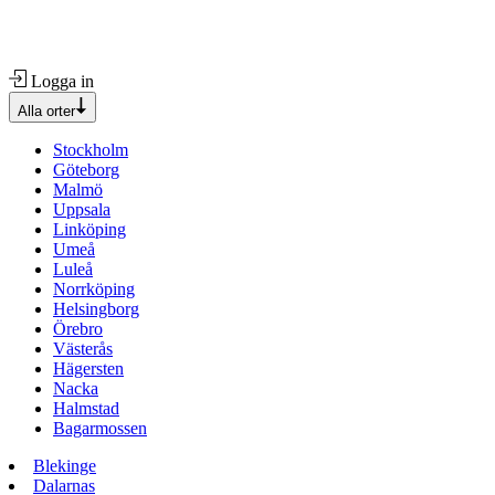
Logga in
Alla orter
Stockholm
Göteborg
Malmö
Uppsala
Linköping
Umeå
Luleå
Norrköping
Helsingborg
Örebro
Västerås
Hägersten
Nacka
Halmstad
Bagarmossen
Blekinge
Dalarnas