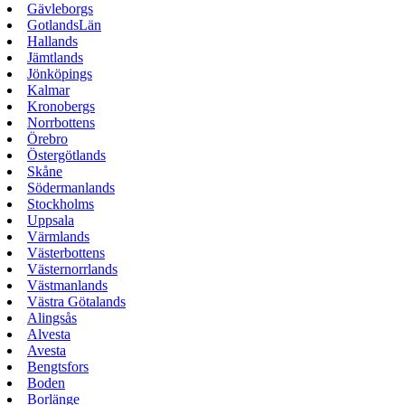
Gävleborgs
GotlandsLän
Hallands
Jämtlands
Jönköpings
Kalmar
Kronobergs
Norrbottens
Örebro
Östergötlands
Skåne
Södermanlands
Stockholms
Uppsala
Värmlands
Västerbottens
Västernorrlands
Västmanlands
Västra Götalands
Alingsås
Alvesta
Avesta
Bengtsfors
Boden
Borlänge