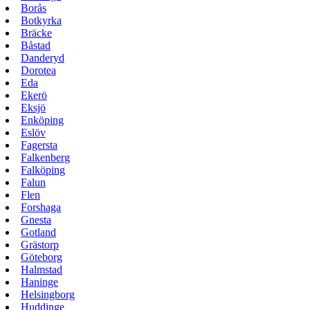
Borås
Botkyrka
Bräcke
Båstad
Danderyd
Dorotea
Eda
Ekerö
Eksjö
Enköping
Eslöv
Fagersta
Falkenberg
Falköping
Falun
Flen
Forshaga
Gnesta
Gotland
Grästorp
Göteborg
Halmstad
Haninge
Helsingborg
Huddinge