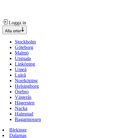
Logga in
Alla orter
Stockholm
Göteborg
Malmö
Uppsala
Linköping
Umeå
Luleå
Norrköping
Helsingborg
Örebro
Västerås
Hägersten
Nacka
Halmstad
Bagarmossen
Blekinge
Dalarnas