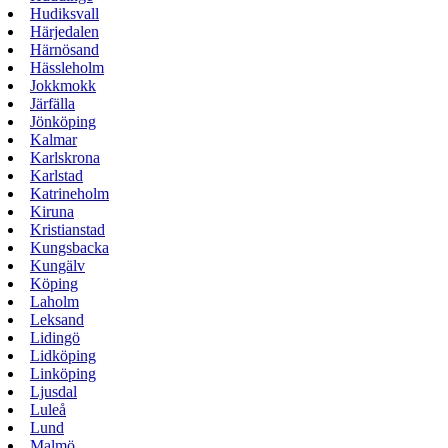
Hudiksvall
Härjedalen
Härnösand
Hässleholm
Jokkmokk
Järfälla
Jönköping
Kalmar
Karlskrona
Karlstad
Katrineholm
Kiruna
Kristianstad
Kungsbacka
Kungälv
Köping
Laholm
Leksand
Lidingö
Lidköping
Linköping
Ljusdal
Luleå
Lund
Malmö