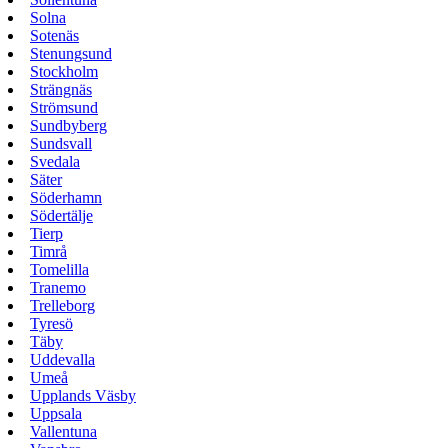
Solna
Sotenäs
Stenungsund
Stockholm
Strängnäs
Strömsund
Sundbyberg
Sundsvall
Svedala
Säter
Söderhamn
Södertälje
Tierp
Timrå
Tomelilla
Tranemo
Trelleborg
Tyresö
Täby
Uddevalla
Umeå
Upplands Väsby
Uppsala
Vallentuna