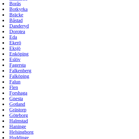
Borås
Botkyrka
Bräcke
Båstad
Danderyd
Dorotea
Eda
Ekerö
Eksjö
Enköping
Eslöv
Fagersta
Falkenberg
Falköping
Falun
Flen
Forshaga
Gnesta
Gotland
Grästorp
Göteborg
Halmstad
Haninge
Helsingborg
Huddinge