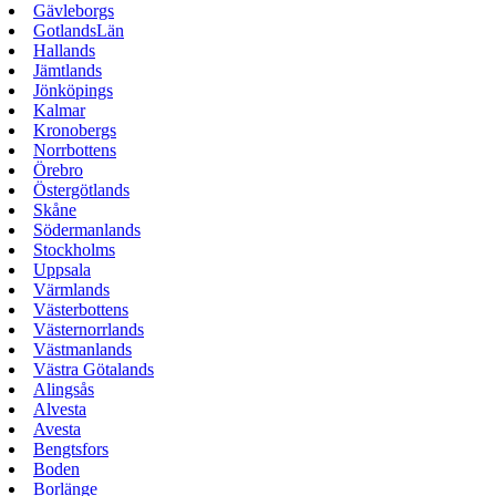
Gävleborgs
GotlandsLän
Hallands
Jämtlands
Jönköpings
Kalmar
Kronobergs
Norrbottens
Örebro
Östergötlands
Skåne
Södermanlands
Stockholms
Uppsala
Värmlands
Västerbottens
Västernorrlands
Västmanlands
Västra Götalands
Alingsås
Alvesta
Avesta
Bengtsfors
Boden
Borlänge