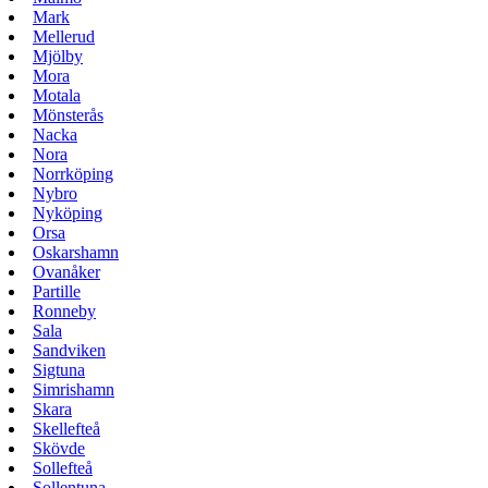
Mark
Mellerud
Mjölby
Mora
Motala
Mönsterås
Nacka
Nora
Norrköping
Nybro
Nyköping
Orsa
Oskarshamn
Ovanåker
Partille
Ronneby
Sala
Sandviken
Sigtuna
Simrishamn
Skara
Skellefteå
Skövde
Sollefteå
Sollentuna