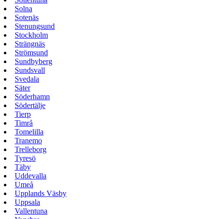
Solna
Sotenäs
Stenungsund
Stockholm
Strängnäs
Strömsund
Sundbyberg
Sundsvall
Svedala
Säter
Söderhamn
Södertälje
Tierp
Timrå
Tomelilla
Tranemo
Trelleborg
Tyresö
Täby
Uddevalla
Umeå
Upplands Väsby
Uppsala
Vallentuna