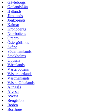
Gävleborgs
GotlandsLän
Hallands
Jämtlands
Jönköpings
Kalmar
Kronobergs
Norrbottens
Örebro
Östergötlands
Skåne
Södermanlands
Stockholms
Uppsala
Värmlands
Västerbottens
Västernorrlands
Västmanlands
Västra Götalands
Alingsås
Alvesta
Avesta
Bengtsfors
Boden
Borlänge