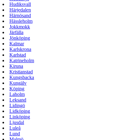
Hudiksvall
Härjedalen
Härnösand
Hässleholm
Jokkmokk
Järfälla
Jönköping
Kalmar
Karlskrona
Karlstad
Katrineholm
Kiruna
Kristianstad
Kungsbacka
Kungälv
Köping
Laholm
Leksand
Lidingö
Lidköping
Linköping
Ljusdal
Luleå
Lund
Malmö