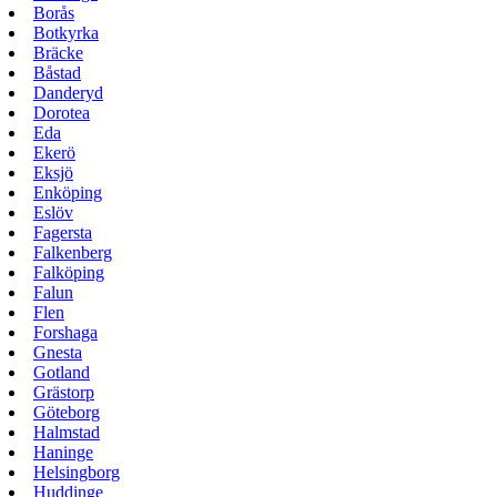
Borås
Botkyrka
Bräcke
Båstad
Danderyd
Dorotea
Eda
Ekerö
Eksjö
Enköping
Eslöv
Fagersta
Falkenberg
Falköping
Falun
Flen
Forshaga
Gnesta
Gotland
Grästorp
Göteborg
Halmstad
Haninge
Helsingborg
Huddinge