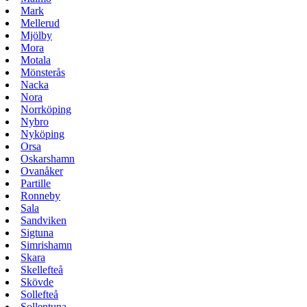
Mark
Mellerud
Mjölby
Mora
Motala
Mönsterås
Nacka
Nora
Norrköping
Nybro
Nyköping
Orsa
Oskarshamn
Ovanåker
Partille
Ronneby
Sala
Sandviken
Sigtuna
Simrishamn
Skara
Skellefteå
Skövde
Sollefteå
Sollentuna