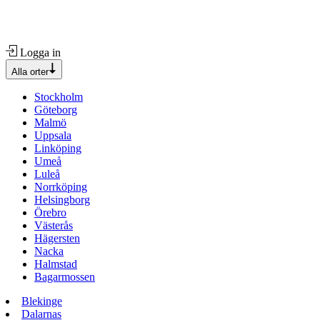
Logga in
Alla orter
Stockholm
Göteborg
Malmö
Uppsala
Linköping
Umeå
Luleå
Norrköping
Helsingborg
Örebro
Västerås
Hägersten
Nacka
Halmstad
Bagarmossen
Blekinge
Dalarnas