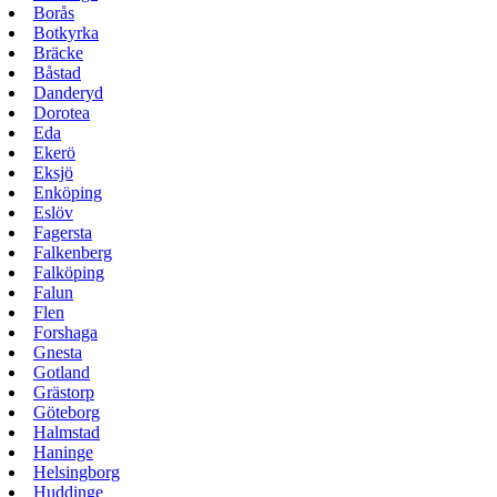
Borås
Botkyrka
Bräcke
Båstad
Danderyd
Dorotea
Eda
Ekerö
Eksjö
Enköping
Eslöv
Fagersta
Falkenberg
Falköping
Falun
Flen
Forshaga
Gnesta
Gotland
Grästorp
Göteborg
Halmstad
Haninge
Helsingborg
Huddinge