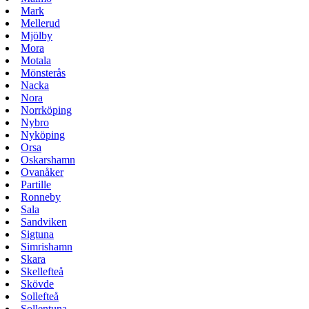
Mark
Mellerud
Mjölby
Mora
Motala
Mönsterås
Nacka
Nora
Norrköping
Nybro
Nyköping
Orsa
Oskarshamn
Ovanåker
Partille
Ronneby
Sala
Sandviken
Sigtuna
Simrishamn
Skara
Skellefteå
Skövde
Sollefteå
Sollentuna