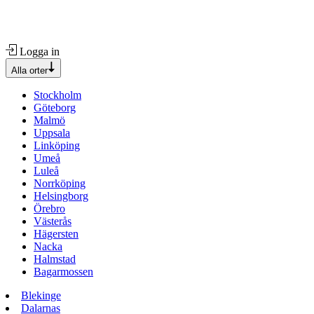
Logga in
Alla orter
Stockholm
Göteborg
Malmö
Uppsala
Linköping
Umeå
Luleå
Norrköping
Helsingborg
Örebro
Västerås
Hägersten
Nacka
Halmstad
Bagarmossen
Blekinge
Dalarnas