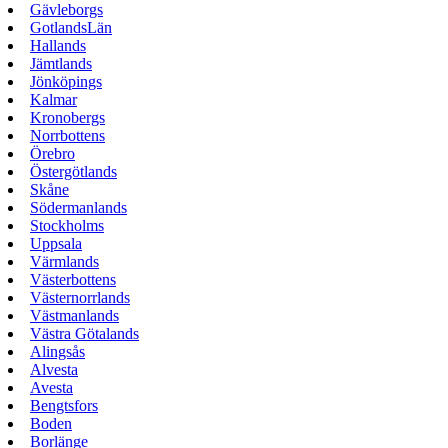
Gävleborgs
GotlandsLän
Hallands
Jämtlands
Jönköpings
Kalmar
Kronobergs
Norrbottens
Örebro
Östergötlands
Skåne
Södermanlands
Stockholms
Uppsala
Värmlands
Västerbottens
Västernorrlands
Västmanlands
Västra Götalands
Alingsås
Alvesta
Avesta
Bengtsfors
Boden
Borlänge