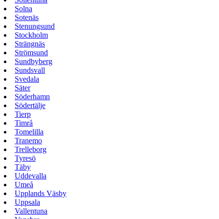
Solna
Sotenäs
Stenungsund
Stockholm
Strängnäs
Strömsund
Sundbyberg
Sundsvall
Svedala
Säter
Söderhamn
Södertälje
Tierp
Timrå
Tomelilla
Tranemo
Trelleborg
Tyresö
Täby
Uddevalla
Umeå
Upplands Väsby
Uppsala
Vallentuna