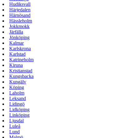
Hudiksvall
Härjedalen
Härnösand
Hässleholm
Jokkmokk
Järfälla
Jönköping
Kalmar
Karlskrona
Karlstad
Katrineholm
Kiruna
Kristianstad
Kungsbacka
Kungälv
Köping
Laholm
Leksand
Lidingö
Lidköping
Linköping
Ljusdal
Luleå
Lund
Malmö